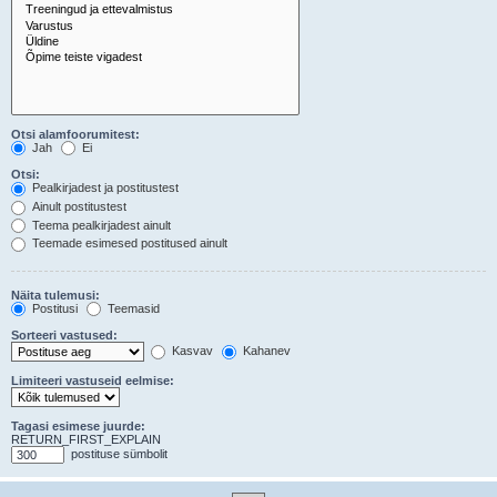
Otsi alamfoorumitest:
Jah
Ei
Otsi:
Pealkirjadest ja postitustest
Ainult postitustest
Teema pealkirjadest ainult
Teemade esimesed postitused ainult
Näita tulemusi:
Postitusi
Teemasid
Sorteeri vastused:
Kasvav
Kahanev
Limiteeri vastuseid eelmise:
Tagasi esimese juurde:
RETURN_FIRST_EXPLAIN
postituse sümbolit