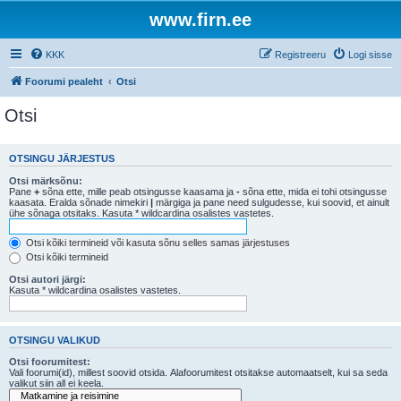
www.firn.ee
KKK
Registreeru
Logi sisse
Foorumi pealeht
Otsi
Otsi
OTSINGU JÄRJESTUS
Otsi märksõnu:
Pane
+
sõna ette, mille peab otsingusse kaasama ja
-
sõna ette, mida ei tohi otsingusse
kaasata. Eralda sõnade nimekiri
|
märgiga ja pane need sulgudesse, kui soovid, et ainult
ühe sõnaga otsitaks. Kasuta * wildcardina osalistes vastetes.
Otsi kõiki termineid või kasuta sõnu selles samas järjestuses
Otsi kõiki termineid
Otsi autori järgi:
Kasuta * wildcardina osalistes vastetes.
OTSINGU VALIKUD
Otsi foorumitest:
Vali foorumi(id), millest soovid otsida. Alafoorumitest otsitakse automaatselt, kui sa seda
valikut siin all ei keela.