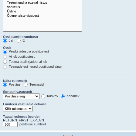
Otsi alamfoorumitest:
Jah
Ei
Otsi:
Pealkirjadest ja postitustest
Ainult postitustest
Teema pealkirjadest ainult
Teemade esimesed postitused ainult
Näita tulemusi:
Postitusi
Teemasid
Sorteeri vastused:
Kasvav
Kahanev
Limiteeri vastuseid eelmise:
Tagasi esimese juurde:
RETURN_FIRST_EXPLAIN
postituse sümbolit