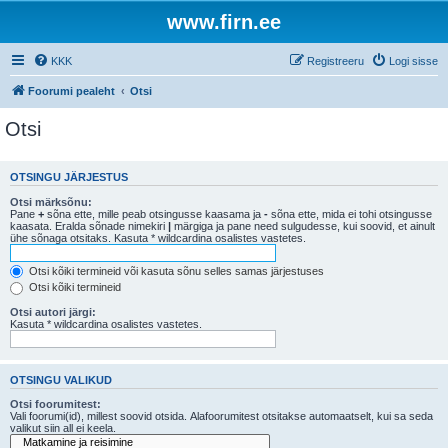
www.firn.ee
KKK
Registreeru
Logi sisse
Foorumi pealeht
Otsi
Otsi
OTSINGU JÄRJESTUS
Otsi märksõnu:
Pane
+
sõna ette, mille peab otsingusse kaasama ja
-
sõna ette, mida ei tohi otsingusse
kaasata. Eralda sõnade nimekiri
|
märgiga ja pane need sulgudesse, kui soovid, et ainult
ühe sõnaga otsitaks. Kasuta * wildcardina osalistes vastetes.
Otsi kõiki termineid või kasuta sõnu selles samas järjestuses
Otsi kõiki termineid
Otsi autori järgi:
Kasuta * wildcardina osalistes vastetes.
OTSINGU VALIKUD
Otsi foorumitest:
Vali foorumi(id), millest soovid otsida. Alafoorumitest otsitakse automaatselt, kui sa seda
valikut siin all ei keela.