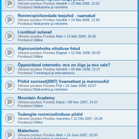
Viimane postitus Postitas
hendrik
«
23 Mai 2008, 13:02
Postitatud
Matkamine ja reisimine
Ronimispiirkondade teejuhid - raamatud
Viimane postitus Postitas
hendrik
«
23 Mai 2008, 12:59
Postitatud
Matkamine ja reisimine
Liustikud sulavad
Viimane postitus Postitas
Mart
«
13 Mär 2008, 19:36
Postitatud
Üldine
Alpinismitehnika võistluse fotod
Viimane postitus Postitas
Ragnar
«
12 Mär 2008, 00:03
Postitatud
Üldine
Õppevideod internetis: mis on õige ja mis vale?
Viimane postitus Postitas
hendrik
«
05 Mär 2008, 12:27
Postitatud
Treeningud ja ettevalmistus
Pildid suvisest(2007) Svaneetiast ja marsruudid
Viimane postitus Postitas
Priit
«
24 Jaan 2008, 10:57
Postitatud
Matkamine ja reisimine
Mountain Academy
Viimane postitus Postitas
Kaisa
«
08 Nov 2007, 14:37
Postitatud
Üldine
Tudengite ronimisvõistluse pildid
Viimane postitus Postitas
maximka
«
22 Okt 2007, 15:26
Postitatud
Üldine
Matterhorn
Viimane postitus Postitas
Mart
«
15 Juun 2007, 22:50
Postitatud
Matkamine ja reisimine