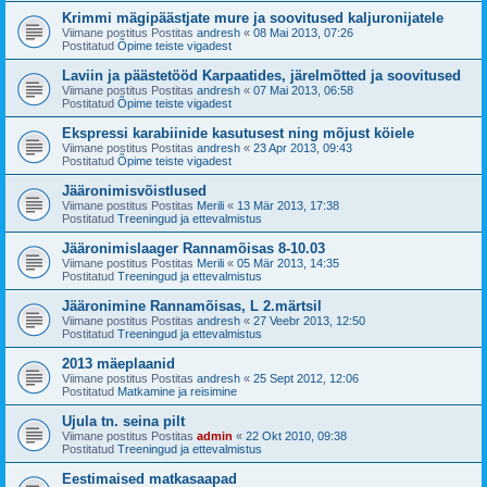
Krimmi mägipäästjate mure ja soovitused kaljuronijatele
Viimane postitus Postitas
andresh
«
08 Mai 2013, 07:26
Postitatud
Õpime teiste vigadest
Laviin ja päästetööd Karpaatides, järelmõtted ja soovitused
Viimane postitus Postitas
andresh
«
07 Mai 2013, 06:58
Postitatud
Õpime teiste vigadest
Ekspressi karabiinide kasutusest ning mõjust köiele
Viimane postitus Postitas
andresh
«
23 Apr 2013, 09:43
Postitatud
Õpime teiste vigadest
Jääronimisvõistlused
Viimane postitus Postitas
Merili
«
13 Mär 2013, 17:38
Postitatud
Treeningud ja ettevalmistus
Jääronimislaager Rannamõisas 8-10.03
Viimane postitus Postitas
Merili
«
05 Mär 2013, 14:35
Postitatud
Treeningud ja ettevalmistus
Jääronimine Rannamõisas, L 2.märtsil
Viimane postitus Postitas
andresh
«
27 Veebr 2013, 12:50
Postitatud
Treeningud ja ettevalmistus
2013 mäeplaanid
Viimane postitus Postitas
andresh
«
25 Sept 2012, 12:06
Postitatud
Matkamine ja reisimine
Ujula tn. seina pilt
Viimane postitus Postitas
admin
«
22 Okt 2010, 09:38
Postitatud
Treeningud ja ettevalmistus
Eestimaised matkasaapad