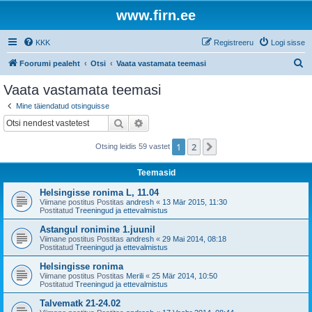
www.firn.ee
KKK
Registreeru
Logi sisse
O
Foorumi pealeht
Otsi
Vaata vastamata teemasi
t
Vaata vastamata teemasi
s
Mine täiendatud otsinguisse
i
Otsi
Täiendatud otsing
1
2
Järgmine
Otsing leidis 59 vastet
Teemasid
Helsingisse ronima L, 11.04
Viimane postitus Postitas
andresh
«
13 Mär 2015, 11:30
Postitatud
Treeningud ja ettevalmistus
Astangul ronimine 1.juunil
Viimane postitus Postitas
andresh
«
29 Mai 2014, 08:18
Postitatud
Treeningud ja ettevalmistus
Helsingisse ronima
Viimane postitus Postitas
Merili
«
25 Mär 2014, 10:50
Postitatud
Treeningud ja ettevalmistus
Talvematk 21-24.02