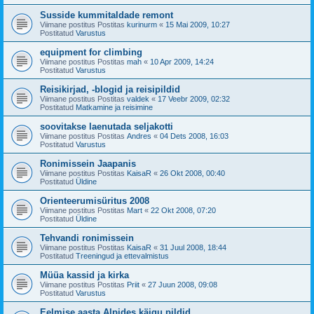
Susside kummitaldade remont
Viimane postitus Postitas
kurinurm
«
15 Mai 2009, 10:27
Postitatud
Varustus
equipment for climbing
Viimane postitus Postitas
mah
«
10 Apr 2009, 14:24
Postitatud
Varustus
Reisikirjad, -blogid ja reisipildid
Viimane postitus Postitas
valdek
«
17 Veebr 2009, 02:32
Postitatud
Matkamine ja reisimine
soovitakse laenutada seljakotti
Viimane postitus Postitas
Andres
«
04 Dets 2008, 16:03
Postitatud
Varustus
Ronimissein Jaapanis
Viimane postitus Postitas
KaisaR
«
26 Okt 2008, 00:40
Postitatud
Üldine
Orienteerumisüritus 2008
Viimane postitus Postitas
Mart
«
22 Okt 2008, 07:20
Postitatud
Üldine
Tehvandi ronimissein
Viimane postitus Postitas
KaisaR
«
31 Juul 2008, 18:44
Postitatud
Treeningud ja ettevalmistus
Müüa kassid ja kirka
Viimane postitus Postitas
Priit
«
27 Juun 2008, 09:08
Postitatud
Varustus
Eelmise aasta Alpides käigu pildid