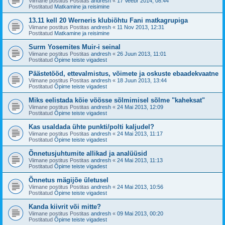
Viimane postitus Postitas
andresh
«
17 Veebr 2014, 08:44
Postitatud
Matkamine ja reisimine
13.11 kell 20 Werneris klubiõhtu Fani matkagrupiga
Viimane postitus Postitas
andresh
«
11 Nov 2013, 12:31
Postitatud
Matkamine ja reisimine
Surm Yosemites Muir-i seinal
Viimane postitus Postitas
andresh
«
26 Juun 2013, 11:01
Postitatud
Õpime teiste vigadest
Päästetööd, ettevalmistus, võimete ja oskuste ebaadekvaatne
Viimane postitus Postitas
andresh
«
18 Juun 2013, 13:44
Postitatud
Õpime teiste vigadest
Miks eelistada köie vöösse sõlmimisel sõlme "kaheksat"
Viimane postitus Postitas
andresh
«
24 Mai 2013, 12:09
Postitatud
Õpime teiste vigadest
Kas usaldada ühte punkti/polti kaljudel?
Viimane postitus Postitas
andresh
«
24 Mai 2013, 11:17
Postitatud
Õpime teiste vigadest
Õnnetusjuhtumite allikad ja analüüsid
Viimane postitus Postitas
andresh
«
24 Mai 2013, 11:13
Postitatud
Õpime teiste vigadest
Õnnetus mägijõe ületusel
Viimane postitus Postitas
andresh
«
24 Mai 2013, 10:56
Postitatud
Õpime teiste vigadest
Kanda kiivrit või mitte?
Viimane postitus Postitas
andresh
«
09 Mai 2013, 00:20
Postitatud
Õpime teiste vigadest