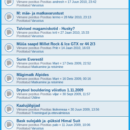
Viimane postitus Postitas
andresh
«
17 Juun 2010, 23:42
Postitatud
Varustus
M: mäe- ja matkavarustust
Viimane postitus Postitas
lermo
«
28 Mär 2010, 23:13
Postitatud
Varustus
Talvised magamiskotid - Husky?
Viimane postitus Postitas
krtl
«
27 Jaan 2010, 15:33
Postitatud
Varustus
Müüa saapd Millet Rock & Ice GTX nr 44 2/3
Viimane postitus Postitas
Priit
«
14 Jaan 2010, 16:03
Postitatud
Varustus
Surm Everestil
Viimane postitus Postitas
Mart
«
17 Dets 2009, 22:52
Postitatud
Matkamine ja reisimine
Mägimatk Alpides
Viimane postitus Postitas
Mart
«
16 Dets 2009, 00:16
Postitatud
Matkamine ja reisimine
Drytool bouldering võistlus 1.11.2009
Viimane postitus Postitas
viljar
«
30 Sept 2009, 11:57
Postitatud
Üldine
Kaalujälgijad
Viimane postitus Postitas
liisikeneaa
«
30 Juun 2009, 13:56
Postitatud
Treeningud ja ettevalmistus
Bask sulejakk ja -püksid Himal Suit
Viimane postitus Postitas
palo
«
11 Juun 2009, 10:06
Postitatud
Varustus