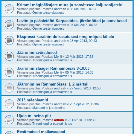
Krimmi mägipäästjate mure ja soovitused kaljuronijatele
Viimane postitus Postitas
andresh
«
08 Mai 2013, 07:26
Postitatud
Õpime teiste vigadest
Laviin ja päästetööd Karpaatides, järelmõtted ja soovitused
Viimane postitus Postitas
andresh
«
07 Mai 2013, 06:58
Postitatud
Õpime teiste vigadest
Ekspressi karabiinide kasutusest ning mõjust köiele
Viimane postitus Postitas
andresh
«
23 Apr 2013, 09:43
Postitatud
Õpime teiste vigadest
Jääronimisvõistlused
Viimane postitus Postitas
Merili
«
13 Mär 2013, 17:38
Postitatud
Treeningud ja ettevalmistus
Jääronimislaager Rannamõisas 8-10.03
Viimane postitus Postitas
Merili
«
05 Mär 2013, 14:35
Postitatud
Treeningud ja ettevalmistus
Jääronimine Rannamõisas, L 2.märtsil
Viimane postitus Postitas
andresh
«
27 Veebr 2013, 12:50
Postitatud
Treeningud ja ettevalmistus
2013 mäeplaanid
Viimane postitus Postitas
andresh
«
25 Sept 2012, 12:06
Postitatud
Matkamine ja reisimine
Ujula tn. seina pilt
Viimane postitus Postitas
admin
«
22 Okt 2010, 09:38
Postitatud
Treeningud ja ettevalmistus
Eestimaised matkasaapad