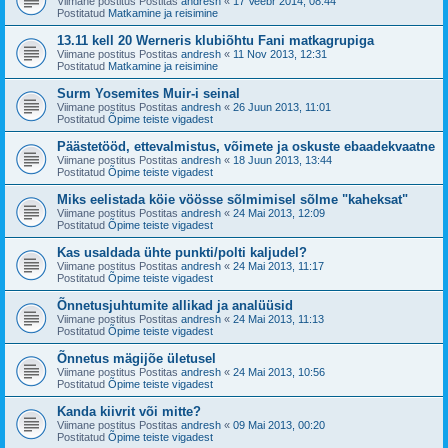
Viimane postitus Postitas
andresh
«
17 Veebr 2014, 08:44
Postitatud
Matkamine ja reisimine
13.11 kell 20 Werneris klubiõhtu Fani matkagrupiga
Viimane postitus Postitas
andresh
«
11 Nov 2013, 12:31
Postitatud
Matkamine ja reisimine
Surm Yosemites Muir-i seinal
Viimane postitus Postitas
andresh
«
26 Juun 2013, 11:01
Postitatud
Õpime teiste vigadest
Päästetööd, ettevalmistus, võimete ja oskuste ebaadekvaatne
Viimane postitus Postitas
andresh
«
18 Juun 2013, 13:44
Postitatud
Õpime teiste vigadest
Miks eelistada köie vöösse sõlmimisel sõlme "kaheksat"
Viimane postitus Postitas
andresh
«
24 Mai 2013, 12:09
Postitatud
Õpime teiste vigadest
Kas usaldada ühte punkti/polti kaljudel?
Viimane postitus Postitas
andresh
«
24 Mai 2013, 11:17
Postitatud
Õpime teiste vigadest
Õnnetusjuhtumite allikad ja analüüsid
Viimane postitus Postitas
andresh
«
24 Mai 2013, 11:13
Postitatud
Õpime teiste vigadest
Õnnetus mägijõe ületusel
Viimane postitus Postitas
andresh
«
24 Mai 2013, 10:56
Postitatud
Õpime teiste vigadest
Kanda kiivrit või mitte?
Viimane postitus Postitas
andresh
«
09 Mai 2013, 00:20
Postitatud
Õpime teiste vigadest