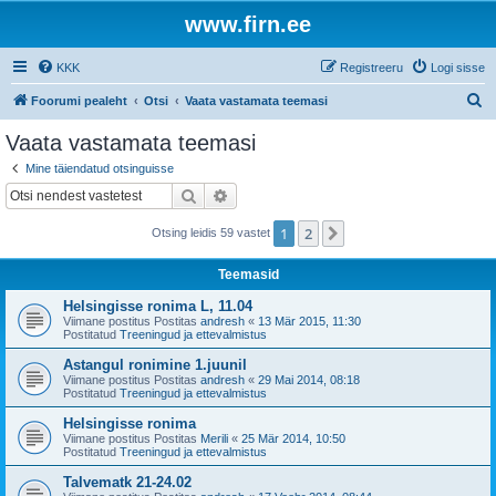
www.firn.ee
KKK
Registreeru
Logi sisse
O
Foorumi pealeht
Otsi
Vaata vastamata teemasi
t
Vaata vastamata teemasi
s
Mine täiendatud otsinguisse
i
Otsi
Täiendatud otsing
1
2
Järgmine
Otsing leidis 59 vastet
Teemasid
Helsingisse ronima L, 11.04
Viimane postitus Postitas
andresh
«
13 Mär 2015, 11:30
Postitatud
Treeningud ja ettevalmistus
Astangul ronimine 1.juunil
Viimane postitus Postitas
andresh
«
29 Mai 2014, 08:18
Postitatud
Treeningud ja ettevalmistus
Helsingisse ronima
Viimane postitus Postitas
Merili
«
25 Mär 2014, 10:50
Postitatud
Treeningud ja ettevalmistus
Talvematk 21-24.02