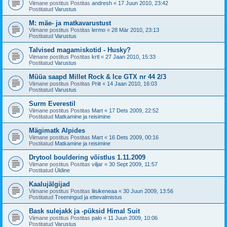
Viimane postitus Postitas
andresh
«
17 Juun 2010, 23:42
Postitatud
Varustus
M: mäe- ja matkavarustust
Viimane postitus Postitas
lermo
«
28 Mär 2010, 23:13
Postitatud
Varustus
Talvised magamiskotid - Husky?
Viimane postitus Postitas
krtl
«
27 Jaan 2010, 15:33
Postitatud
Varustus
Müüa saapd Millet Rock & Ice GTX nr 44 2/3
Viimane postitus Postitas
Priit
«
14 Jaan 2010, 16:03
Postitatud
Varustus
Surm Everestil
Viimane postitus Postitas
Mart
«
17 Dets 2009, 22:52
Postitatud
Matkamine ja reisimine
Mägimatk Alpides
Viimane postitus Postitas
Mart
«
16 Dets 2009, 00:16
Postitatud
Matkamine ja reisimine
Drytool bouldering võistlus 1.11.2009
Viimane postitus Postitas
viljar
«
30 Sept 2009, 11:57
Postitatud
Üldine
Kaalujälgijad
Viimane postitus Postitas
liisikeneaa
«
30 Juun 2009, 13:56
Postitatud
Treeningud ja ettevalmistus
Bask sulejakk ja -püksid Himal Suit
Viimane postitus Postitas
palo
«
11 Juun 2009, 10:06
Postitatud
Varustus