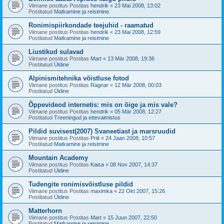
Viimane postitus Postitas
hendrik
«
23 Mai 2008, 13:02
Postitatud
Matkamine ja reisimine
Ronimispiirkondade teejuhid - raamatud
Viimane postitus Postitas
hendrik
«
23 Mai 2008, 12:59
Postitatud
Matkamine ja reisimine
Liustikud sulavad
Viimane postitus Postitas
Mart
«
13 Mär 2008, 19:36
Postitatud
Üldine
Alpinismitehnika võistluse fotod
Viimane postitus Postitas
Ragnar
«
12 Mär 2008, 00:03
Postitatud
Üldine
Õppevideod internetis: mis on õige ja mis vale?
Viimane postitus Postitas
hendrik
«
05 Mär 2008, 12:27
Postitatud
Treeningud ja ettevalmistus
Pildid suvisest(2007) Svaneetiast ja marsruudid
Viimane postitus Postitas
Priit
«
24 Jaan 2008, 10:57
Postitatud
Matkamine ja reisimine
Mountain Academy
Viimane postitus Postitas
Kaisa
«
08 Nov 2007, 14:37
Postitatud
Üldine
Tudengite ronimisvõistluse pildid
Viimane postitus Postitas
maximka
«
22 Okt 2007, 15:26
Postitatud
Üldine
Matterhorn
Viimane postitus Postitas
Mart
«
15 Juun 2007, 22:50
Postitatud
Matkamine ja reisimine