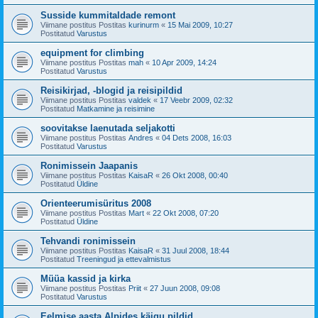
Susside kummitaldade remont
Viimane postitus Postitas
kurinurm
«
15 Mai 2009, 10:27
Postitatud
Varustus
equipment for climbing
Viimane postitus Postitas
mah
«
10 Apr 2009, 14:24
Postitatud
Varustus
Reisikirjad, -blogid ja reisipildid
Viimane postitus Postitas
valdek
«
17 Veebr 2009, 02:32
Postitatud
Matkamine ja reisimine
soovitakse laenutada seljakotti
Viimane postitus Postitas
Andres
«
04 Dets 2008, 16:03
Postitatud
Varustus
Ronimissein Jaapanis
Viimane postitus Postitas
KaisaR
«
26 Okt 2008, 00:40
Postitatud
Üldine
Orienteerumisüritus 2008
Viimane postitus Postitas
Mart
«
22 Okt 2008, 07:20
Postitatud
Üldine
Tehvandi ronimissein
Viimane postitus Postitas
KaisaR
«
31 Juul 2008, 18:44
Postitatud
Treeningud ja ettevalmistus
Müüa kassid ja kirka
Viimane postitus Postitas
Priit
«
27 Juun 2008, 09:08
Postitatud
Varustus
Eelmise aasta Alpides käigu pildid