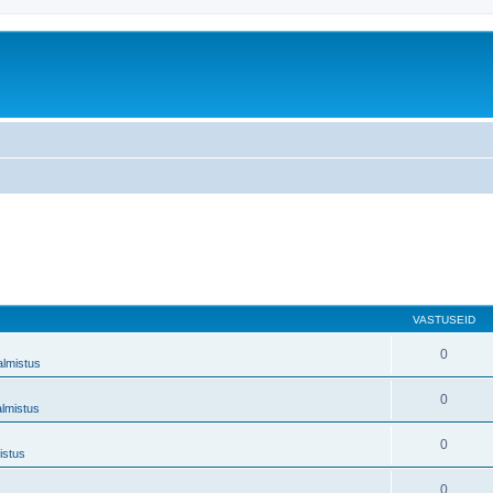
VASTUSEID
0
almistus
0
almistus
0
istus
0