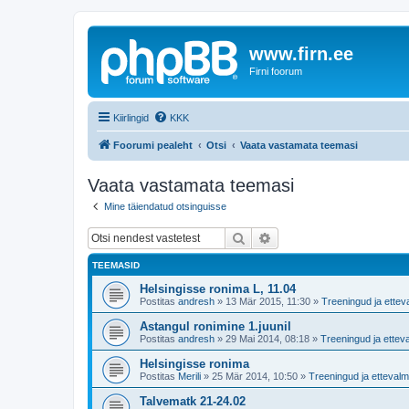
www.firn.ee
Firni foorum
Kiirlingid
KKK
Foorumi pealeht
Otsi
Vaata vastamata teemasi
Vaata vastamata teemasi
Mine täiendatud otsinguisse
Otsi
Täiendatud otsing
TEEMASID
Helsingisse ronima L, 11.04
Postitas
andresh
»
13 Mär 2015, 11:30
»
Treeningud ja ettev
Astangul ronimine 1.juunil
Postitas
andresh
»
29 Mai 2014, 08:18
»
Treeningud ja ettev
Helsingisse ronima
Postitas
Merili
»
25 Mär 2014, 10:50
»
Treeningud ja ettevalm
Talvematk 21-24.02