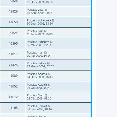
40828
16 Dets 2009, 00:16
Postitas
viljar
42929
30 Sept 2009, 11:57
Postitas
liisikeneaa
41659
30 Juun 2009, 13:56
Postitas
palo
40824
11 Juun 2009, 10:06
Postitas
kurinurm
40895
15 Mai 2009, 10:27
Postitas
mah
41817
10 Apr 2009, 14:24
Postitas
valdek
41425
17 Veebr 2009, 02:32
Postitas
Andres
41089
04 Dets 2008, 16:03
Postitas
KaisaR
41652
26 Okt 2008, 00:40
Postitas
Mart
41672
22 Okt 2008, 07:20
Postitas
KaisaR
41195
31 Juul 2008, 18:44
Postitas
Priit