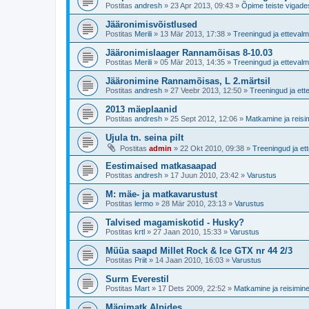
Postitas
andresh
»
23 Apr 2013, 09:43
»
Õpime teiste vigade
Jääronimisvõistlused
Postitas
Merili
»
13 Mär 2013, 17:38
»
Treeningud ja ettevalm
Jääronimislaager Rannamõisas 8-10.03
Postitas
Merili
»
05 Mär 2013, 14:35
»
Treeningud ja ettevalm
Jääronimine Rannamõisas, L 2.märtsil
Postitas
andresh
»
27 Veebr 2013, 12:50
»
Treeningud ja ett
2013 mäeplaanid
Postitas
andresh
»
25 Sept 2012, 12:06
»
Matkamine ja reisi
Ujula tn. seina pilt
Postitas
admin
»
22 Okt 2010, 09:38
»
Treeningud ja et
Eestimaised matkasaapad
Postitas
andresh
»
17 Juun 2010, 23:42
»
Varustus
M: mäe- ja matkavarustust
Postitas
lermo
»
28 Mär 2010, 23:13
»
Varustus
Talvised magamiskotid - Husky?
Postitas
krtl
»
27 Jaan 2010, 15:33
»
Varustus
Müüa saapd Millet Rock & Ice GTX nr 44 2/3
Postitas
Priit
»
14 Jaan 2010, 16:03
»
Varustus
Surm Everestil
Postitas
Mart
»
17 Dets 2009, 22:52
»
Matkamine ja reisimin
Mägimatk Alpides