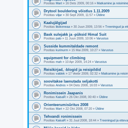
Postitas
Mart
»
16 Dets 2009, 00:16
»
Matkamine ja reisimin
Drytool bouldering võistlus 1.11.2009
Postitas
viljar
»
30 Sept 2009, 11:57
»
Üldine
Kaalujälgijad
Postitas
liisikeneaa
»
30 Juun 2009, 13:56
»
Treeningud ja et
Bask sulejakk ja -püksid Himal Suit
Postitas
palo
»
11 Juun 2009, 10:06
»
Varustus
Susside kummitaldade remont
Postitas
kurinurm
»
15 Mai 2009, 10:27
»
Varustus
equipment for climbing
Postitas
mah
»
10 Apr 2009, 14:24
»
Varustus
Reisikirjad, -blogid ja reisipildid
Postitas
valdek
»
17 Veebr 2009, 02:32
»
Matkamine ja reisi
soovitakse laenutada seljakotti
Postitas
Andres
»
04 Dets 2008, 16:03
»
Varustus
Ronimissein Jaapanis
Postitas
KaisaR
»
26 Okt 2008, 00:40
»
Üldine
Orienteerumisüritus 2008
Postitas
Mart
»
22 Okt 2008, 07:20
»
Üldine
Tehvandi ronimissein
Postitas
KaisaR
»
31 Juul 2008, 18:44
»
Treeningud ja etteva