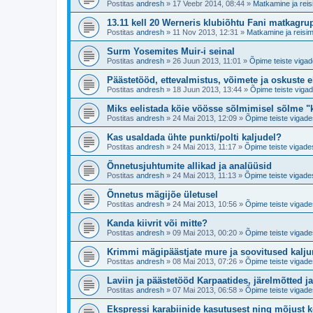
Postitas
andresh
»
17 Veebr 2014, 08:44
»
Matkamine ja reis
13.11 kell 20 Werneris klubiõhtu Fani matkagru
Postitas
andresh
»
11 Nov 2013, 12:31
»
Matkamine ja reisim
Surm Yosemites Muir-i seinal
Postitas
andresh
»
26 Juun 2013, 11:01
»
Õpime teiste vigad
Päästetööd, ettevalmistus, võimete ja oskuste 
Postitas
andresh
»
18 Juun 2013, 13:44
»
Õpime teiste vigad
Miks eelistada köie vöösse sõlmimisel sõlme "
Postitas
andresh
»
24 Mai 2013, 12:09
»
Õpime teiste vigade
Kas usaldada ühte punkti/polti kaljudel?
Postitas
andresh
»
24 Mai 2013, 11:17
»
Õpime teiste vigade
Õnnetusjuhtumite allikad ja analüüsid
Postitas
andresh
»
24 Mai 2013, 11:13
»
Õpime teiste vigade
Õnnetus mägijõe ületusel
Postitas
andresh
»
24 Mai 2013, 10:56
»
Õpime teiste vigade
Kanda kiivrit või mitte?
Postitas
andresh
»
09 Mai 2013, 00:20
»
Õpime teiste vigade
Krimmi mägipäästjate mure ja soovitused kaljur
Postitas
andresh
»
08 Mai 2013, 07:26
»
Õpime teiste vigade
Laviin ja päästetööd Karpaatides, järelmõtted j
Postitas
andresh
»
07 Mai 2013, 06:58
»
Õpime teiste vigade
Ekspressi karabiinide kasutusest ning mõjust k