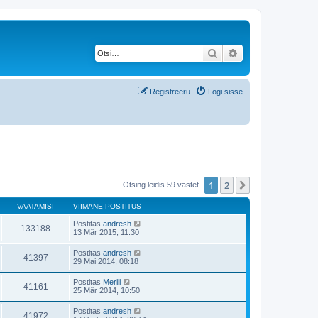
Otsi
Täiendatud otsing
Registreeru
Logi sisse
1
2
Järgmine
Otsing leidis 59 vastet
VAATAMISI
VIIMANE POSTITUS
Postitas
andresh
133188
13 Mär 2015, 11:30
Postitas
andresh
41397
29 Mai 2014, 08:18
Postitas
Merili
41161
25 Mär 2014, 10:50
Postitas
andresh
41972