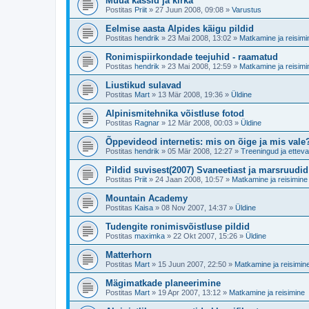
Müüa kassid ja kirka
Postitas
Priit
»
27 Juun 2008, 09:08
»
Varustus
Eelmise aasta Alpides käigu pildid
Postitas
hendrik
»
23 Mai 2008, 13:02
»
Matkamine ja reisimi
Ronimispiirkondade teejuhid - raamatud
Postitas
hendrik
»
23 Mai 2008, 12:59
»
Matkamine ja reisimi
Liustikud sulavad
Postitas
Mart
»
13 Mär 2008, 19:36
»
Üldine
Alpinismitehnika võistluse fotod
Postitas
Ragnar
»
12 Mär 2008, 00:03
»
Üldine
Õppevideod internetis: mis on õige ja mis vale
Postitas
hendrik
»
05 Mär 2008, 12:27
»
Treeningud ja etteva
Pildid suvisest(2007) Svaneetiast ja marsruudid
Postitas
Priit
»
24 Jaan 2008, 10:57
»
Matkamine ja reisimine
Mountain Academy
Postitas
Kaisa
»
08 Nov 2007, 14:37
»
Üldine
Tudengite ronimisvõistluse pildid
Postitas
maximka
»
22 Okt 2007, 15:26
»
Üldine
Matterhorn
Postitas
Mart
»
15 Juun 2007, 22:50
»
Matkamine ja reisimin
Mägimatkade planeerimine
Postitas
Mart
»
19 Apr 2007, 13:12
»
Matkamine ja reisimine