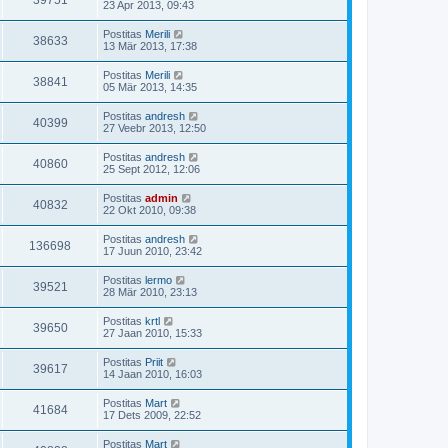
39751
23 Apr 2013, 09:43
Postitas
Merili
38633
13 Mär 2013, 17:38
Postitas
Merili
38841
05 Mär 2013, 14:35
Postitas
andresh
40399
27 Veebr 2013, 12:50
Postitas
andresh
40860
25 Sept 2012, 12:06
Postitas
admin
40832
22 Okt 2010, 09:38
Postitas
andresh
136698
17 Juun 2010, 23:42
Postitas
lermo
39521
28 Mär 2010, 23:13
Postitas
krtl
39650
27 Jaan 2010, 15:33
Postitas
Priit
39617
14 Jaan 2010, 16:03
Postitas
Mart
41684
17 Dets 2009, 22:52
Postitas
Mart