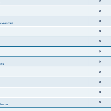
0
e
0
0
tevalmistus
0
0
0
0
mine
0
0
0
0
lmistus