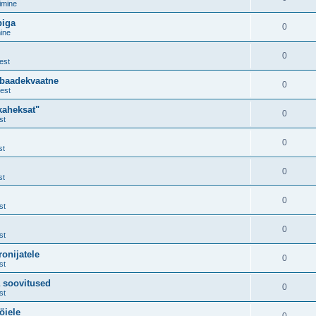
imine
piga
0
ine
0
est
ebaadekvaatne
0
est
kaheksat"
0
st
0
st
0
st
0
st
0
st
onijatele
0
st
a soovitused
0
st
öiele