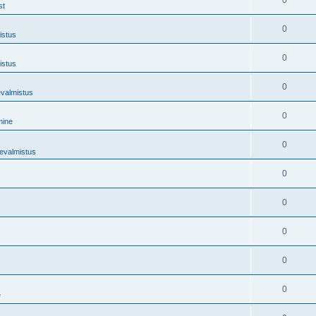
0
st
0
istus
0
istus
0
evalmistus
0
mine
0
tevalmistus
0
0
0
0
0
e