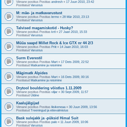
Viimane postitus Postitas
andresh
«
17 Juun 2010, 23:42
Postitatud
Varustus
M: mäe- ja matkavarustust
Viimane postitus Postitas
lermo
«
28 Mär 2010, 23:13
Postitatud
Varustus
Talvised magamiskotid - Husky?
Viimane postitus Postitas
krtl
«
27 Jaan 2010, 15:33
Postitatud
Varustus
Müüa saapd Millet Rock & Ice GTX nr 44 2/3
Viimane postitus Postitas
Priit
«
14 Jaan 2010, 16:03
Postitatud
Varustus
Surm Everestil
Viimane postitus Postitas
Mart
«
17 Dets 2009, 22:52
Postitatud
Matkamine ja reisimine
Mägimatk Alpides
Viimane postitus Postitas
Mart
«
16 Dets 2009, 00:16
Postitatud
Matkamine ja reisimine
Drytool bouldering võistlus 1.11.2009
Viimane postitus Postitas
viljar
«
30 Sept 2009, 11:57
Postitatud
Üldine
Kaalujälgijad
Viimane postitus Postitas
liisikeneaa
«
30 Juun 2009, 13:56
Postitatud
Treeningud ja ettevalmistus
Bask sulejakk ja -püksid Himal Suit
Viimane postitus Postitas
palo
«
11 Juun 2009, 10:06
Postitatud
Varustus