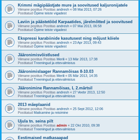
Krimmi mägipäästjate mure ja soovitused kaljuronijatele
Viimane postitus Postitas
andresh
«
08 Mai 2013, 07:26
Postitatud
Õpime teiste vigadest
Laviin ja päästetööd Karpaatides, järelmõtted ja soovitused
Viimane postitus Postitas
andresh
«
07 Mai 2013, 06:58
Postitatud
Õpime teiste vigadest
Ekspressi karabiinide kasutusest ning mõjust köiele
Viimane postitus Postitas
andresh
«
23 Apr 2013, 09:43
Postitatud
Õpime teiste vigadest
Jääronimisvõistlused
Viimane postitus Postitas
Merili
«
13 Mär 2013, 17:38
Postitatud
Treeningud ja ettevalmistus
Jääronimislaager Rannamõisas 8-10.03
Viimane postitus Postitas
Merili
«
05 Mär 2013, 14:35
Postitatud
Treeningud ja ettevalmistus
Jääronimine Rannamõisas, L 2.märtsil
Viimane postitus Postitas
andresh
«
27 Veebr 2013, 12:50
Postitatud
Treeningud ja ettevalmistus
2013 mäeplaanid
Viimane postitus Postitas
andresh
«
25 Sept 2012, 12:06
Postitatud
Matkamine ja reisimine
Ujula tn. seina pilt
Viimane postitus Postitas
admin
«
22 Okt 2010, 09:38
Postitatud
Treeningud ja ettevalmistus
Eestimaised matkasaapad