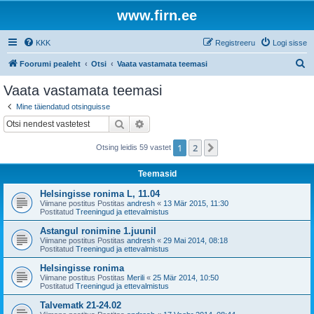
www.firn.ee
KKK
Registreeru
Logi sisse
O
Foorumi pealeht
Otsi
Vaata vastamata teemasi
t
Vaata vastamata teemasi
s
Mine täiendatud otsinguisse
i
Otsi
Täiendatud otsing
1
2
Järgmine
Otsing leidis 59 vastet
Teemasid
Helsingisse ronima L, 11.04
Viimane postitus Postitas
andresh
«
13 Mär 2015, 11:30
Postitatud
Treeningud ja ettevalmistus
Astangul ronimine 1.juunil
Viimane postitus Postitas
andresh
«
29 Mai 2014, 08:18
Postitatud
Treeningud ja ettevalmistus
Helsingisse ronima
Viimane postitus Postitas
Merili
«
25 Mär 2014, 10:50
Postitatud
Treeningud ja ettevalmistus
Talvematk 21-24.02