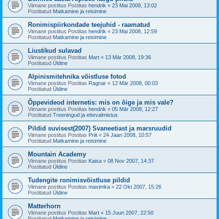
Viimane postitus Postitas
hendrik
«
23 Mai 2008, 13:02
Postitatud
Matkamine ja reisimine
Ronimispiirkondade teejuhid - raamatud
Viimane postitus Postitas
hendrik
«
23 Mai 2008, 12:59
Postitatud
Matkamine ja reisimine
Liustikud sulavad
Viimane postitus Postitas
Mart
«
13 Mär 2008, 19:36
Postitatud
Üldine
Alpinismitehnika võistluse fotod
Viimane postitus Postitas
Ragnar
«
12 Mär 2008, 00:03
Postitatud
Üldine
Õppevideod internetis: mis on õige ja mis vale?
Viimane postitus Postitas
hendrik
«
05 Mär 2008, 12:27
Postitatud
Treeningud ja ettevalmistus
Pildid suvisest(2007) Svaneetiast ja marsruudid
Viimane postitus Postitas
Priit
«
24 Jaan 2008, 10:57
Postitatud
Matkamine ja reisimine
Mountain Academy
Viimane postitus Postitas
Kaisa
«
08 Nov 2007, 14:37
Postitatud
Üldine
Tudengite ronimisvõistluse pildid
Viimane postitus Postitas
maximka
«
22 Okt 2007, 15:26
Postitatud
Üldine
Matterhorn
Viimane postitus Postitas
Mart
«
15 Juun 2007, 22:50
Postitatud
Matkamine ja reisimine