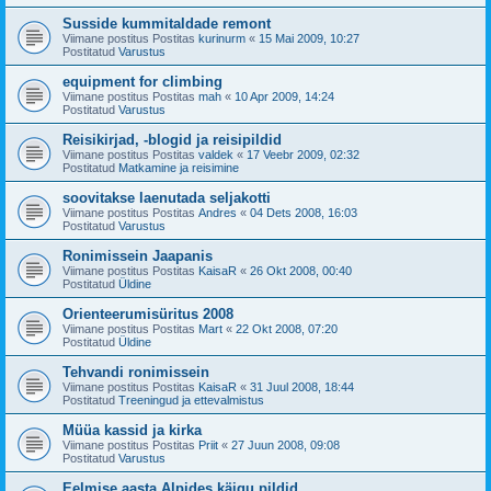
Susside kummitaldade remont
Viimane postitus Postitas
kurinurm
«
15 Mai 2009, 10:27
Postitatud
Varustus
equipment for climbing
Viimane postitus Postitas
mah
«
10 Apr 2009, 14:24
Postitatud
Varustus
Reisikirjad, -blogid ja reisipildid
Viimane postitus Postitas
valdek
«
17 Veebr 2009, 02:32
Postitatud
Matkamine ja reisimine
soovitakse laenutada seljakotti
Viimane postitus Postitas
Andres
«
04 Dets 2008, 16:03
Postitatud
Varustus
Ronimissein Jaapanis
Viimane postitus Postitas
KaisaR
«
26 Okt 2008, 00:40
Postitatud
Üldine
Orienteerumisüritus 2008
Viimane postitus Postitas
Mart
«
22 Okt 2008, 07:20
Postitatud
Üldine
Tehvandi ronimissein
Viimane postitus Postitas
KaisaR
«
31 Juul 2008, 18:44
Postitatud
Treeningud ja ettevalmistus
Müüa kassid ja kirka
Viimane postitus Postitas
Priit
«
27 Juun 2008, 09:08
Postitatud
Varustus
Eelmise aasta Alpides käigu pildid