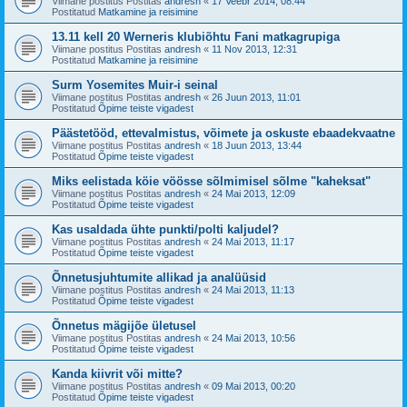
Viimane postitus Postitas
andresh
«
17 Veebr 2014, 08:44
Postitatud
Matkamine ja reisimine
13.11 kell 20 Werneris klubiõhtu Fani matkagrupiga
Viimane postitus Postitas
andresh
«
11 Nov 2013, 12:31
Postitatud
Matkamine ja reisimine
Surm Yosemites Muir-i seinal
Viimane postitus Postitas
andresh
«
26 Juun 2013, 11:01
Postitatud
Õpime teiste vigadest
Päästetööd, ettevalmistus, võimete ja oskuste ebaadekvaatne
Viimane postitus Postitas
andresh
«
18 Juun 2013, 13:44
Postitatud
Õpime teiste vigadest
Miks eelistada köie vöösse sõlmimisel sõlme "kaheksat"
Viimane postitus Postitas
andresh
«
24 Mai 2013, 12:09
Postitatud
Õpime teiste vigadest
Kas usaldada ühte punkti/polti kaljudel?
Viimane postitus Postitas
andresh
«
24 Mai 2013, 11:17
Postitatud
Õpime teiste vigadest
Õnnetusjuhtumite allikad ja analüüsid
Viimane postitus Postitas
andresh
«
24 Mai 2013, 11:13
Postitatud
Õpime teiste vigadest
Õnnetus mägijõe ületusel
Viimane postitus Postitas
andresh
«
24 Mai 2013, 10:56
Postitatud
Õpime teiste vigadest
Kanda kiivrit või mitte?
Viimane postitus Postitas
andresh
«
09 Mai 2013, 00:20
Postitatud
Õpime teiste vigadest