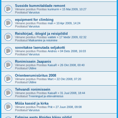
Susside kummitaldade remont
Viimane postitus Postitas
kurinurm
«
15 Mai 2009, 10:27
Postitatud
Varustus
equipment for climbing
Viimane postitus Postitas
mah
«
10 Apr 2009, 14:24
Postitatud
Varustus
Reisikirjad, -blogid ja reisipildid
Viimane postitus Postitas
valdek
«
17 Veebr 2009, 02:32
Postitatud
Matkamine ja reisimine
soovitakse laenutada seljakotti
Viimane postitus Postitas
Andres
«
04 Dets 2008, 16:03
Postitatud
Varustus
Ronimissein Jaapanis
Viimane postitus Postitas
KaisaR
«
26 Okt 2008, 00:40
Postitatud
Üldine
Orienteerumisüritus 2008
Viimane postitus Postitas
Mart
«
22 Okt 2008, 07:20
Postitatud
Üldine
Tehvandi ronimissein
Viimane postitus Postitas
KaisaR
«
31 Juul 2008, 18:44
Postitatud
Treeningud ja ettevalmistus
Müüa kassid ja kirka
Viimane postitus Postitas
Priit
«
27 Juun 2008, 09:08
Postitatud
Varustus
Eelmise aasta Alpides käigu pildid