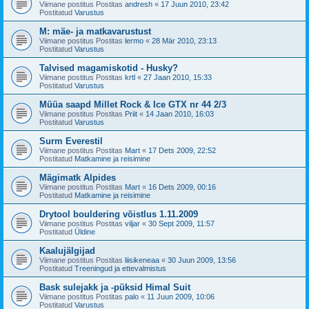
Viimane postitus Postitas
andresh
«
17 Juun 2010, 23:42
Postitatud
Varustus
M: mäe- ja matkavarustust
Viimane postitus Postitas
lermo
«
28 Mär 2010, 23:13
Postitatud
Varustus
Talvised magamiskotid - Husky?
Viimane postitus Postitas
krtl
«
27 Jaan 2010, 15:33
Postitatud
Varustus
Müüa saapd Millet Rock & Ice GTX nr 44 2/3
Viimane postitus Postitas
Priit
«
14 Jaan 2010, 16:03
Postitatud
Varustus
Surm Everestil
Viimane postitus Postitas
Mart
«
17 Dets 2009, 22:52
Postitatud
Matkamine ja reisimine
Mägimatk Alpides
Viimane postitus Postitas
Mart
«
16 Dets 2009, 00:16
Postitatud
Matkamine ja reisimine
Drytool bouldering võistlus 1.11.2009
Viimane postitus Postitas
viljar
«
30 Sept 2009, 11:57
Postitatud
Üldine
Kaalujälgijad
Viimane postitus Postitas
liisikeneaa
«
30 Juun 2009, 13:56
Postitatud
Treeningud ja ettevalmistus
Bask sulejakk ja -püksid Himal Suit
Viimane postitus Postitas
palo
«
11 Juun 2009, 10:06
Postitatud
Varustus