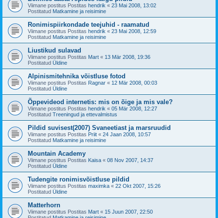
Viimane postitus Postitas
hendrik
«
23 Mai 2008, 13:02
Postitatud
Matkamine ja reisimine
Ronimispiirkondade teejuhid - raamatud
Viimane postitus Postitas
hendrik
«
23 Mai 2008, 12:59
Postitatud
Matkamine ja reisimine
Liustikud sulavad
Viimane postitus Postitas
Mart
«
13 Mär 2008, 19:36
Postitatud
Üldine
Alpinismitehnika võistluse fotod
Viimane postitus Postitas
Ragnar
«
12 Mär 2008, 00:03
Postitatud
Üldine
Õppevideod internetis: mis on õige ja mis vale?
Viimane postitus Postitas
hendrik
«
05 Mär 2008, 12:27
Postitatud
Treeningud ja ettevalmistus
Pildid suvisest(2007) Svaneetiast ja marsruudid
Viimane postitus Postitas
Priit
«
24 Jaan 2008, 10:57
Postitatud
Matkamine ja reisimine
Mountain Academy
Viimane postitus Postitas
Kaisa
«
08 Nov 2007, 14:37
Postitatud
Üldine
Tudengite ronimisvõistluse pildid
Viimane postitus Postitas
maximka
«
22 Okt 2007, 15:26
Postitatud
Üldine
Matterhorn
Viimane postitus Postitas
Mart
«
15 Juun 2007, 22:50
Postitatud
Matkamine ja reisimine