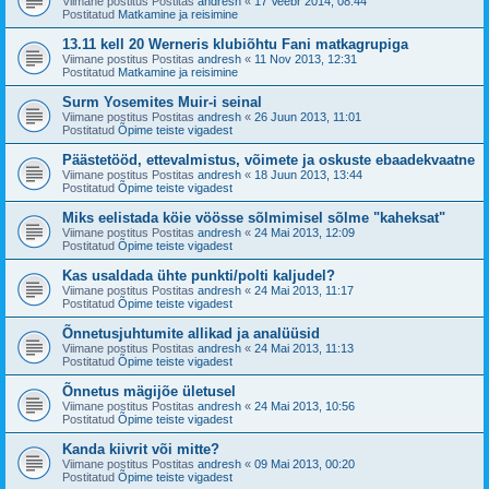
Viimane postitus Postitas
andresh
«
17 Veebr 2014, 08:44
Postitatud
Matkamine ja reisimine
13.11 kell 20 Werneris klubiõhtu Fani matkagrupiga
Viimane postitus Postitas
andresh
«
11 Nov 2013, 12:31
Postitatud
Matkamine ja reisimine
Surm Yosemites Muir-i seinal
Viimane postitus Postitas
andresh
«
26 Juun 2013, 11:01
Postitatud
Õpime teiste vigadest
Päästetööd, ettevalmistus, võimete ja oskuste ebaadekvaatne
Viimane postitus Postitas
andresh
«
18 Juun 2013, 13:44
Postitatud
Õpime teiste vigadest
Miks eelistada köie vöösse sõlmimisel sõlme "kaheksat"
Viimane postitus Postitas
andresh
«
24 Mai 2013, 12:09
Postitatud
Õpime teiste vigadest
Kas usaldada ühte punkti/polti kaljudel?
Viimane postitus Postitas
andresh
«
24 Mai 2013, 11:17
Postitatud
Õpime teiste vigadest
Õnnetusjuhtumite allikad ja analüüsid
Viimane postitus Postitas
andresh
«
24 Mai 2013, 11:13
Postitatud
Õpime teiste vigadest
Õnnetus mägijõe ületusel
Viimane postitus Postitas
andresh
«
24 Mai 2013, 10:56
Postitatud
Õpime teiste vigadest
Kanda kiivrit või mitte?
Viimane postitus Postitas
andresh
«
09 Mai 2013, 00:20
Postitatud
Õpime teiste vigadest