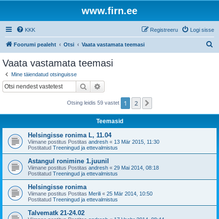
www.firn.ee
KKK
Registreeru
Logi sisse
O
Foorumi pealeht
Otsi
Vaata vastamata teemasi
t
Vaata vastamata teemasi
s
Mine täiendatud otsinguisse
i
Otsi
Täiendatud otsing
1
2
Järgmine
Otsing leidis 59 vastet
Teemasid
Helsingisse ronima L, 11.04
Viimane postitus Postitas
andresh
«
13 Mär 2015, 11:30
Postitatud
Treeningud ja ettevalmistus
Astangul ronimine 1.juunil
Viimane postitus Postitas
andresh
«
29 Mai 2014, 08:18
Postitatud
Treeningud ja ettevalmistus
Helsingisse ronima
Viimane postitus Postitas
Merili
«
25 Mär 2014, 10:50
Postitatud
Treeningud ja ettevalmistus
Talvematk 21-24.02