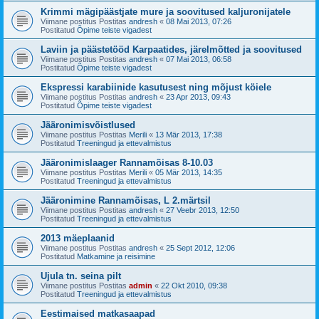
Krimmi mägipäästjate mure ja soovitused kaljuronijatele
Viimane postitus Postitas
andresh
«
08 Mai 2013, 07:26
Postitatud
Õpime teiste vigadest
Laviin ja päästetööd Karpaatides, järelmõtted ja soovitused
Viimane postitus Postitas
andresh
«
07 Mai 2013, 06:58
Postitatud
Õpime teiste vigadest
Ekspressi karabiinide kasutusest ning mõjust köiele
Viimane postitus Postitas
andresh
«
23 Apr 2013, 09:43
Postitatud
Õpime teiste vigadest
Jääronimisvõistlused
Viimane postitus Postitas
Merili
«
13 Mär 2013, 17:38
Postitatud
Treeningud ja ettevalmistus
Jääronimislaager Rannamõisas 8-10.03
Viimane postitus Postitas
Merili
«
05 Mär 2013, 14:35
Postitatud
Treeningud ja ettevalmistus
Jääronimine Rannamõisas, L 2.märtsil
Viimane postitus Postitas
andresh
«
27 Veebr 2013, 12:50
Postitatud
Treeningud ja ettevalmistus
2013 mäeplaanid
Viimane postitus Postitas
andresh
«
25 Sept 2012, 12:06
Postitatud
Matkamine ja reisimine
Ujula tn. seina pilt
Viimane postitus Postitas
admin
«
22 Okt 2010, 09:38
Postitatud
Treeningud ja ettevalmistus
Eestimaised matkasaapad