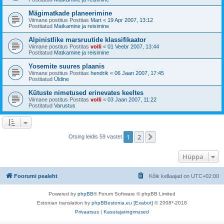
Mägimatkade planeerimine
Viimane postitus Postitas
Mart
«
19 Apr 2007, 13:12
Postitatud
Matkamine ja reisimine
Alpinistlike marsruutide klassifikaator
Viimane postitus Postitas
volli
«
01 Veebr 2007, 13:44
Postitatud
Matkamine ja reisimine
Yosemite suures plaanis
Viimane postitus Postitas
hendrik
«
06 Jaan 2007, 17:45
Postitatud
Üldine
Kütuste nimetused erinevates keeltes
Viimane postitus Postitas
volli
«
03 Jaan 2007, 11:22
Postitatud
Varustus
1
2
Järgmine
Otsing leidis 59 vastet
Hüppa
Foorumi pealeht
Kõik kellaajad on
UTC+02:00
Powered by
phpBB
® Forum Software © phpBB Limited
Estonian translation by
phpBBestonia.eu [Exabot]
© 2008*-2018
Privaatsus
|
Kasutajatingimused