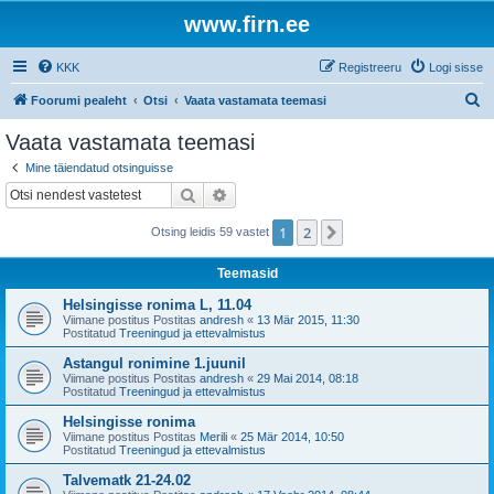
www.firn.ee
KKK
Registreeru
Logi sisse
O
Foorumi pealeht
Otsi
Vaata vastamata teemasi
t
Vaata vastamata teemasi
s
Mine täiendatud otsinguisse
i
Otsi
Täiendatud otsing
1
2
Järgmine
Otsing leidis 59 vastet
Teemasid
Helsingisse ronima L, 11.04
Viimane postitus Postitas
andresh
«
13 Mär 2015, 11:30
Postitatud
Treeningud ja ettevalmistus
Astangul ronimine 1.juunil
Viimane postitus Postitas
andresh
«
29 Mai 2014, 08:18
Postitatud
Treeningud ja ettevalmistus
Helsingisse ronima
Viimane postitus Postitas
Merili
«
25 Mär 2014, 10:50
Postitatud
Treeningud ja ettevalmistus
Talvematk 21-24.02