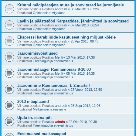
Krimmi mägipäästjate mure ja soovitused kaljuronijatele
Viimane postitus Postitas
andresh
«
08 Mai 2013, 07:26
Postitatud
Õpime teiste vigadest
Laviin ja päästetööd Karpaatides, järelmõtted ja soovitused
Viimane postitus Postitas
andresh
«
07 Mai 2013, 06:58
Postitatud
Õpime teiste vigadest
Ekspressi karabiinide kasutusest ning mõjust köiele
Viimane postitus Postitas
andresh
«
23 Apr 2013, 09:43
Postitatud
Õpime teiste vigadest
Jääronimisvõistlused
Viimane postitus Postitas
Merili
«
13 Mär 2013, 17:38
Postitatud
Treeningud ja ettevalmistus
Jääronimislaager Rannamõisas 8-10.03
Viimane postitus Postitas
Merili
«
05 Mär 2013, 14:35
Postitatud
Treeningud ja ettevalmistus
Jääronimine Rannamõisas, L 2.märtsil
Viimane postitus Postitas
andresh
«
27 Veebr 2013, 12:50
Postitatud
Treeningud ja ettevalmistus
2013 mäeplaanid
Viimane postitus Postitas
andresh
«
25 Sept 2012, 12:06
Postitatud
Matkamine ja reisimine
Ujula tn. seina pilt
Viimane postitus Postitas
admin
«
22 Okt 2010, 09:38
Postitatud
Treeningud ja ettevalmistus
Eestimaised matkasaapad