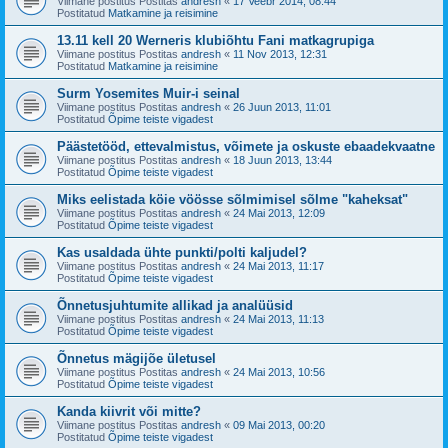
Viimane postitus Postitas
andresh
«
17 Veebr 2014, 08:44
Postitatud
Matkamine ja reisimine
13.11 kell 20 Werneris klubiõhtu Fani matkagrupiga
Viimane postitus Postitas
andresh
«
11 Nov 2013, 12:31
Postitatud
Matkamine ja reisimine
Surm Yosemites Muir-i seinal
Viimane postitus Postitas
andresh
«
26 Juun 2013, 11:01
Postitatud
Õpime teiste vigadest
Päästetööd, ettevalmistus, võimete ja oskuste ebaadekvaatne
Viimane postitus Postitas
andresh
«
18 Juun 2013, 13:44
Postitatud
Õpime teiste vigadest
Miks eelistada köie vöösse sõlmimisel sõlme "kaheksat"
Viimane postitus Postitas
andresh
«
24 Mai 2013, 12:09
Postitatud
Õpime teiste vigadest
Kas usaldada ühte punkti/polti kaljudel?
Viimane postitus Postitas
andresh
«
24 Mai 2013, 11:17
Postitatud
Õpime teiste vigadest
Õnnetusjuhtumite allikad ja analüüsid
Viimane postitus Postitas
andresh
«
24 Mai 2013, 11:13
Postitatud
Õpime teiste vigadest
Õnnetus mägijõe ületusel
Viimane postitus Postitas
andresh
«
24 Mai 2013, 10:56
Postitatud
Õpime teiste vigadest
Kanda kiivrit või mitte?
Viimane postitus Postitas
andresh
«
09 Mai 2013, 00:20
Postitatud
Õpime teiste vigadest