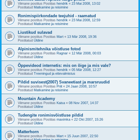
Viimane postitus Postitas
hendrik
«
23 Mai 2008, 13:02
Postitatud
Matkamine ja reisimine
Ronimispiirkondade teejuhid - raamatud
Viimane postitus Postitas
hendrik
«
23 Mai 2008, 12:59
Postitatud
Matkamine ja reisimine
Liustikud sulavad
Viimane postitus Postitas
Mart
«
13 Mär 2008, 19:36
Postitatud
Üldine
Alpinismitehnika võistluse fotod
Viimane postitus Postitas
Ragnar
«
12 Mär 2008, 00:03
Postitatud
Üldine
Õppevideod internetis: mis on õige ja mis vale?
Viimane postitus Postitas
hendrik
«
05 Mär 2008, 12:27
Postitatud
Treeningud ja ettevalmistus
Pildid suvisest(2007) Svaneetiast ja marsruudid
Viimane postitus Postitas
Priit
«
24 Jaan 2008, 10:57
Postitatud
Matkamine ja reisimine
Mountain Academy
Viimane postitus Postitas
Kaisa
«
08 Nov 2007, 14:37
Postitatud
Üldine
Tudengite ronimisvõistluse pildid
Viimane postitus Postitas
maximka
«
22 Okt 2007, 15:26
Postitatud
Üldine
Matterhorn
Viimane postitus Postitas
Mart
«
15 Juun 2007, 22:50
Postitatud
Matkamine ja reisimine