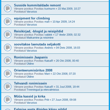
Susside kummitaldade remont
Viimane postitus Postitas
kurinurm
«
15 Mai 2009, 10:27
Postitatud
Varustus
equipment for climbing
Viimane postitus Postitas
mah
«
10 Apr 2009, 14:24
Postitatud
Varustus
Reisikirjad, -blogid ja reisipildid
Viimane postitus Postitas
valdek
«
17 Veebr 2009, 02:32
Postitatud
Matkamine ja reisimine
soovitakse laenutada seljakotti
Viimane postitus Postitas
Andres
«
04 Dets 2008, 16:03
Postitatud
Varustus
Ronimissein Jaapanis
Viimane postitus Postitas
KaisaR
«
26 Okt 2008, 00:40
Postitatud
Üldine
Orienteerumisüritus 2008
Viimane postitus Postitas
Mart
«
22 Okt 2008, 07:20
Postitatud
Üldine
Tehvandi ronimissein
Viimane postitus Postitas
KaisaR
«
31 Juul 2008, 18:44
Postitatud
Treeningud ja ettevalmistus
Müüa kassid ja kirka
Viimane postitus Postitas
Priit
«
27 Juun 2008, 09:08
Postitatud
Varustus
Eelmise aasta Alpides käigu pildid