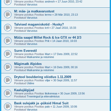
Viimane postitus Postitas
andresh
«
17 Juun 2010, 23:42
Postitatud
Varustus
M: mäe- ja matkavarustust
Viimane postitus Postitas
lermo
«
28 Mär 2010, 23:13
Postitatud
Varustus
Talvised magamiskotid - Husky?
Viimane postitus Postitas
krtl
«
27 Jaan 2010, 15:33
Postitatud
Varustus
Müüa saapd Millet Rock & Ice GTX nr 44 2/3
Viimane postitus Postitas
Priit
«
14 Jaan 2010, 16:03
Postitatud
Varustus
Surm Everestil
Viimane postitus Postitas
Mart
«
17 Dets 2009, 22:52
Postitatud
Matkamine ja reisimine
Mägimatk Alpides
Viimane postitus Postitas
Mart
«
16 Dets 2009, 00:16
Postitatud
Matkamine ja reisimine
Drytool bouldering võistlus 1.11.2009
Viimane postitus Postitas
viljar
«
30 Sept 2009, 11:57
Postitatud
Üldine
Kaalujälgijad
Viimane postitus Postitas
liisikeneaa
«
30 Juun 2009, 13:56
Postitatud
Treeningud ja ettevalmistus
Bask sulejakk ja -püksid Himal Suit
Viimane postitus Postitas
palo
«
11 Juun 2009, 10:06
Postitatud
Varustus