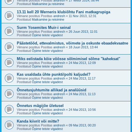
Viimane postitus Postitas
andresh
«
17 Veebr 2014, 08:44
Postitatud
Matkamine ja reisimine
13.11 kell 20 Werneris klubiõhtu Fani matkagrupiga
Viimane postitus Postitas
andresh
«
11 Nov 2013, 12:31
Postitatud
Matkamine ja reisimine
Surm Yosemites Muir-i seinal
Viimane postitus Postitas
andresh
«
26 Juun 2013, 11:01
Postitatud
Õpime teiste vigadest
Päästetööd, ettevalmistus, võimete ja oskuste ebaadekvaatne
Viimane postitus Postitas
andresh
«
18 Juun 2013, 13:44
Postitatud
Õpime teiste vigadest
Miks eelistada köie vöösse sõlmimisel sõlme "kaheksat"
Viimane postitus Postitas
andresh
«
24 Mai 2013, 12:09
Postitatud
Õpime teiste vigadest
Kas usaldada ühte punkti/polti kaljudel?
Viimane postitus Postitas
andresh
«
24 Mai 2013, 11:17
Postitatud
Õpime teiste vigadest
Õnnetusjuhtumite allikad ja analüüsid
Viimane postitus Postitas
andresh
«
24 Mai 2013, 11:13
Postitatud
Õpime teiste vigadest
Õnnetus mägijõe ületusel
Viimane postitus Postitas
andresh
«
24 Mai 2013, 10:56
Postitatud
Õpime teiste vigadest
Kanda kiivrit või mitte?
Viimane postitus Postitas
andresh
«
09 Mai 2013, 00:20
Postitatud
Õpime teiste vigadest