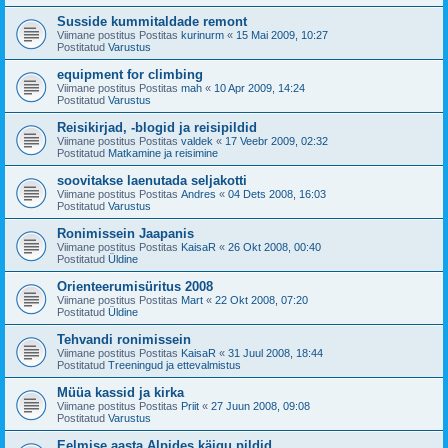
Susside kummitaldade remont
Viimane postitus Postitas
kurinurm
«
15 Mai 2009, 10:27
Postitatud
Varustus
equipment for climbing
Viimane postitus Postitas
mah
«
10 Apr 2009, 14:24
Postitatud
Varustus
Reisikirjad, -blogid ja reisipildid
Viimane postitus Postitas
valdek
«
17 Veebr 2009, 02:32
Postitatud
Matkamine ja reisimine
soovitakse laenutada seljakotti
Viimane postitus Postitas
Andres
«
04 Dets 2008, 16:03
Postitatud
Varustus
Ronimissein Jaapanis
Viimane postitus Postitas
KaisaR
«
26 Okt 2008, 00:40
Postitatud
Üldine
Orienteerumisüritus 2008
Viimane postitus Postitas
Mart
«
22 Okt 2008, 07:20
Postitatud
Üldine
Tehvandi ronimissein
Viimane postitus Postitas
KaisaR
«
31 Juul 2008, 18:44
Postitatud
Treeningud ja ettevalmistus
Müüa kassid ja kirka
Viimane postitus Postitas
Priit
«
27 Juun 2008, 09:08
Postitatud
Varustus
Eelmise aasta Alpides käigu pildid