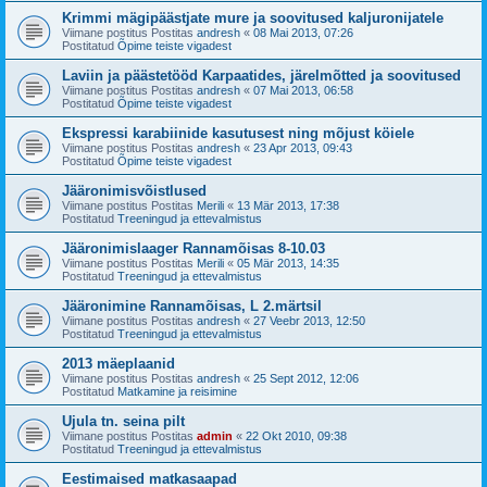
Krimmi mägipäästjate mure ja soovitused kaljuronijatele
Viimane postitus Postitas
andresh
«
08 Mai 2013, 07:26
Postitatud
Õpime teiste vigadest
Laviin ja päästetööd Karpaatides, järelmõtted ja soovitused
Viimane postitus Postitas
andresh
«
07 Mai 2013, 06:58
Postitatud
Õpime teiste vigadest
Ekspressi karabiinide kasutusest ning mõjust köiele
Viimane postitus Postitas
andresh
«
23 Apr 2013, 09:43
Postitatud
Õpime teiste vigadest
Jääronimisvõistlused
Viimane postitus Postitas
Merili
«
13 Mär 2013, 17:38
Postitatud
Treeningud ja ettevalmistus
Jääronimislaager Rannamõisas 8-10.03
Viimane postitus Postitas
Merili
«
05 Mär 2013, 14:35
Postitatud
Treeningud ja ettevalmistus
Jääronimine Rannamõisas, L 2.märtsil
Viimane postitus Postitas
andresh
«
27 Veebr 2013, 12:50
Postitatud
Treeningud ja ettevalmistus
2013 mäeplaanid
Viimane postitus Postitas
andresh
«
25 Sept 2012, 12:06
Postitatud
Matkamine ja reisimine
Ujula tn. seina pilt
Viimane postitus Postitas
admin
«
22 Okt 2010, 09:38
Postitatud
Treeningud ja ettevalmistus
Eestimaised matkasaapad