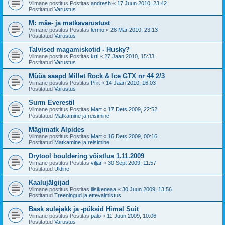
Viimane postitus Postitas
andresh
«
17 Juun 2010, 23:42
Postitatud
Varustus
M: mäe- ja matkavarustust
Viimane postitus Postitas
lermo
«
28 Mär 2010, 23:13
Postitatud
Varustus
Talvised magamiskotid - Husky?
Viimane postitus Postitas
krtl
«
27 Jaan 2010, 15:33
Postitatud
Varustus
Müüa saapd Millet Rock & Ice GTX nr 44 2/3
Viimane postitus Postitas
Priit
«
14 Jaan 2010, 16:03
Postitatud
Varustus
Surm Everestil
Viimane postitus Postitas
Mart
«
17 Dets 2009, 22:52
Postitatud
Matkamine ja reisimine
Mägimatk Alpides
Viimane postitus Postitas
Mart
«
16 Dets 2009, 00:16
Postitatud
Matkamine ja reisimine
Drytool bouldering võistlus 1.11.2009
Viimane postitus Postitas
viljar
«
30 Sept 2009, 11:57
Postitatud
Üldine
Kaalujälgijad
Viimane postitus Postitas
liisikeneaa
«
30 Juun 2009, 13:56
Postitatud
Treeningud ja ettevalmistus
Bask sulejakk ja -püksid Himal Suit
Viimane postitus Postitas
palo
«
11 Juun 2009, 10:06
Postitatud
Varustus