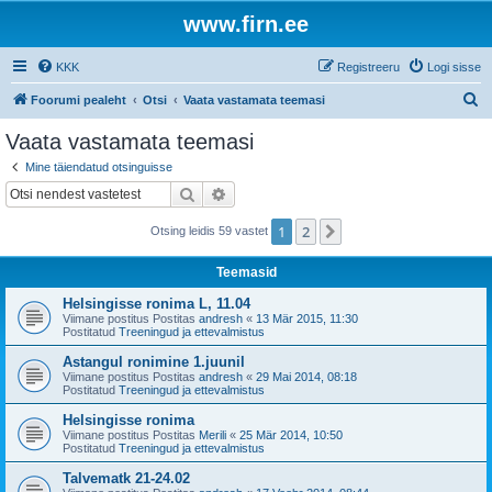
www.firn.ee
KKK
Registreeru
Logi sisse
O
Foorumi pealeht
Otsi
Vaata vastamata teemasi
t
Vaata vastamata teemasi
s
Mine täiendatud otsinguisse
i
Otsi
Täiendatud otsing
1
2
Järgmine
Otsing leidis 59 vastet
Teemasid
Helsingisse ronima L, 11.04
Viimane postitus Postitas
andresh
«
13 Mär 2015, 11:30
Postitatud
Treeningud ja ettevalmistus
Astangul ronimine 1.juunil
Viimane postitus Postitas
andresh
«
29 Mai 2014, 08:18
Postitatud
Treeningud ja ettevalmistus
Helsingisse ronima
Viimane postitus Postitas
Merili
«
25 Mär 2014, 10:50
Postitatud
Treeningud ja ettevalmistus
Talvematk 21-24.02