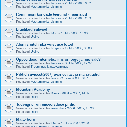
Viimane postitus Postitas
hendrik
«
23 Mai 2008, 13:02
Postitatud
Matkamine ja reisimine
Ronimispiirkondade teejuhid - raamatud
Viimane postitus Postitas
hendrik
«
23 Mai 2008, 12:59
Postitatud
Matkamine ja reisimine
Liustikud sulavad
Viimane postitus Postitas
Mart
«
13 Mär 2008, 19:36
Postitatud
Üldine
Alpinismitehnika võistluse fotod
Viimane postitus Postitas
Ragnar
«
12 Mär 2008, 00:03
Postitatud
Üldine
Õppevideod internetis: mis on õige ja mis vale?
Viimane postitus Postitas
hendrik
«
05 Mär 2008, 12:27
Postitatud
Treeningud ja ettevalmistus
Pildid suvisest(2007) Svaneetiast ja marsruudid
Viimane postitus Postitas
Priit
«
24 Jaan 2008, 10:57
Postitatud
Matkamine ja reisimine
Mountain Academy
Viimane postitus Postitas
Kaisa
«
08 Nov 2007, 14:37
Postitatud
Üldine
Tudengite ronimisvõistluse pildid
Viimane postitus Postitas
maximka
«
22 Okt 2007, 15:26
Postitatud
Üldine
Matterhorn
Viimane postitus Postitas
Mart
«
15 Juun 2007, 22:50
Postitatud
Matkamine ja reisimine