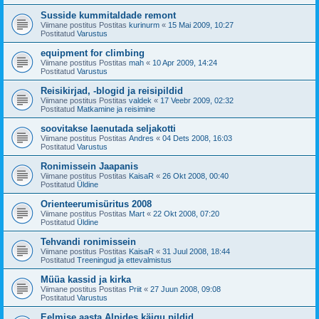
Susside kummitaldade remont
Viimane postitus Postitas
kurinurm
«
15 Mai 2009, 10:27
Postitatud
Varustus
equipment for climbing
Viimane postitus Postitas
mah
«
10 Apr 2009, 14:24
Postitatud
Varustus
Reisikirjad, -blogid ja reisipildid
Viimane postitus Postitas
valdek
«
17 Veebr 2009, 02:32
Postitatud
Matkamine ja reisimine
soovitakse laenutada seljakotti
Viimane postitus Postitas
Andres
«
04 Dets 2008, 16:03
Postitatud
Varustus
Ronimissein Jaapanis
Viimane postitus Postitas
KaisaR
«
26 Okt 2008, 00:40
Postitatud
Üldine
Orienteerumisüritus 2008
Viimane postitus Postitas
Mart
«
22 Okt 2008, 07:20
Postitatud
Üldine
Tehvandi ronimissein
Viimane postitus Postitas
KaisaR
«
31 Juul 2008, 18:44
Postitatud
Treeningud ja ettevalmistus
Müüa kassid ja kirka
Viimane postitus Postitas
Priit
«
27 Juun 2008, 09:08
Postitatud
Varustus
Eelmise aasta Alpides käigu pildid