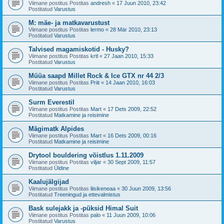
Viimane postitus Postitas
andresh
«
17 Juun 2010, 23:42
Postitatud
Varustus
M: mäe- ja matkavarustust
Viimane postitus Postitas
lermo
«
28 Mär 2010, 23:13
Postitatud
Varustus
Talvised magamiskotid - Husky?
Viimane postitus Postitas
krtl
«
27 Jaan 2010, 15:33
Postitatud
Varustus
Müüa saapd Millet Rock & Ice GTX nr 44 2/3
Viimane postitus Postitas
Priit
«
14 Jaan 2010, 16:03
Postitatud
Varustus
Surm Everestil
Viimane postitus Postitas
Mart
«
17 Dets 2009, 22:52
Postitatud
Matkamine ja reisimine
Mägimatk Alpides
Viimane postitus Postitas
Mart
«
16 Dets 2009, 00:16
Postitatud
Matkamine ja reisimine
Drytool bouldering võistlus 1.11.2009
Viimane postitus Postitas
viljar
«
30 Sept 2009, 11:57
Postitatud
Üldine
Kaalujälgijad
Viimane postitus Postitas
liisikeneaa
«
30 Juun 2009, 13:56
Postitatud
Treeningud ja ettevalmistus
Bask sulejakk ja -püksid Himal Suit
Viimane postitus Postitas
palo
«
11 Juun 2009, 10:06
Postitatud
Varustus