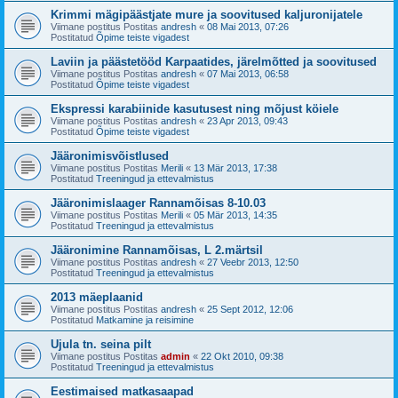
Krimmi mägipäästjate mure ja soovitused kaljuronijatele
Viimane postitus Postitas
andresh
«
08 Mai 2013, 07:26
Postitatud
Õpime teiste vigadest
Laviin ja päästetööd Karpaatides, järelmõtted ja soovitused
Viimane postitus Postitas
andresh
«
07 Mai 2013, 06:58
Postitatud
Õpime teiste vigadest
Ekspressi karabiinide kasutusest ning mõjust köiele
Viimane postitus Postitas
andresh
«
23 Apr 2013, 09:43
Postitatud
Õpime teiste vigadest
Jääronimisvõistlused
Viimane postitus Postitas
Merili
«
13 Mär 2013, 17:38
Postitatud
Treeningud ja ettevalmistus
Jääronimislaager Rannamõisas 8-10.03
Viimane postitus Postitas
Merili
«
05 Mär 2013, 14:35
Postitatud
Treeningud ja ettevalmistus
Jääronimine Rannamõisas, L 2.märtsil
Viimane postitus Postitas
andresh
«
27 Veebr 2013, 12:50
Postitatud
Treeningud ja ettevalmistus
2013 mäeplaanid
Viimane postitus Postitas
andresh
«
25 Sept 2012, 12:06
Postitatud
Matkamine ja reisimine
Ujula tn. seina pilt
Viimane postitus Postitas
admin
«
22 Okt 2010, 09:38
Postitatud
Treeningud ja ettevalmistus
Eestimaised matkasaapad