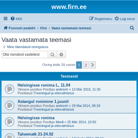
www.firn.ee
KKK
Registreeru
Logi sisse
O
Foorumi pealeht
Otsi
Vaata vastamata teemasi
t
Vaata vastamata teemasi
s
Mine täiendatud otsinguisse
i
Otsi
Täiendatud otsing
1
2
Järgmine
Otsing leidis 59 vastet
Teemasid
Helsingisse ronima L, 11.04
Viimane postitus Postitas
andresh
«
13 Mär 2015, 11:30
Postitatud
Treeningud ja ettevalmistus
Astangul ronimine 1.juunil
Viimane postitus Postitas
andresh
«
29 Mai 2014, 08:18
Postitatud
Treeningud ja ettevalmistus
Helsingisse ronima
Viimane postitus Postitas
Merili
«
25 Mär 2014, 10:50
Postitatud
Treeningud ja ettevalmistus
Talvematk 21-24.02