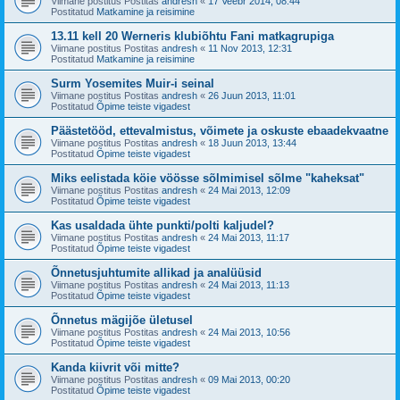
Viimane postitus Postitas
andresh
«
17 Veebr 2014, 08:44
Postitatud
Matkamine ja reisimine
13.11 kell 20 Werneris klubiõhtu Fani matkagrupiga
Viimane postitus Postitas
andresh
«
11 Nov 2013, 12:31
Postitatud
Matkamine ja reisimine
Surm Yosemites Muir-i seinal
Viimane postitus Postitas
andresh
«
26 Juun 2013, 11:01
Postitatud
Õpime teiste vigadest
Päästetööd, ettevalmistus, võimete ja oskuste ebaadekvaatne
Viimane postitus Postitas
andresh
«
18 Juun 2013, 13:44
Postitatud
Õpime teiste vigadest
Miks eelistada köie vöösse sõlmimisel sõlme "kaheksat"
Viimane postitus Postitas
andresh
«
24 Mai 2013, 12:09
Postitatud
Õpime teiste vigadest
Kas usaldada ühte punkti/polti kaljudel?
Viimane postitus Postitas
andresh
«
24 Mai 2013, 11:17
Postitatud
Õpime teiste vigadest
Õnnetusjuhtumite allikad ja analüüsid
Viimane postitus Postitas
andresh
«
24 Mai 2013, 11:13
Postitatud
Õpime teiste vigadest
Õnnetus mägijõe ületusel
Viimane postitus Postitas
andresh
«
24 Mai 2013, 10:56
Postitatud
Õpime teiste vigadest
Kanda kiivrit või mitte?
Viimane postitus Postitas
andresh
«
09 Mai 2013, 00:20
Postitatud
Õpime teiste vigadest