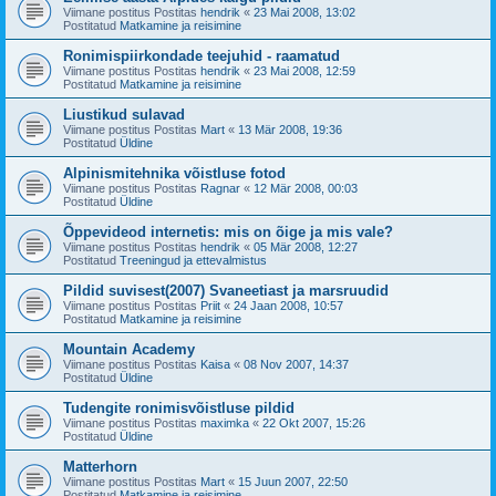
Viimane postitus Postitas
hendrik
«
23 Mai 2008, 13:02
Postitatud
Matkamine ja reisimine
Ronimispiirkondade teejuhid - raamatud
Viimane postitus Postitas
hendrik
«
23 Mai 2008, 12:59
Postitatud
Matkamine ja reisimine
Liustikud sulavad
Viimane postitus Postitas
Mart
«
13 Mär 2008, 19:36
Postitatud
Üldine
Alpinismitehnika võistluse fotod
Viimane postitus Postitas
Ragnar
«
12 Mär 2008, 00:03
Postitatud
Üldine
Õppevideod internetis: mis on õige ja mis vale?
Viimane postitus Postitas
hendrik
«
05 Mär 2008, 12:27
Postitatud
Treeningud ja ettevalmistus
Pildid suvisest(2007) Svaneetiast ja marsruudid
Viimane postitus Postitas
Priit
«
24 Jaan 2008, 10:57
Postitatud
Matkamine ja reisimine
Mountain Academy
Viimane postitus Postitas
Kaisa
«
08 Nov 2007, 14:37
Postitatud
Üldine
Tudengite ronimisvõistluse pildid
Viimane postitus Postitas
maximka
«
22 Okt 2007, 15:26
Postitatud
Üldine
Matterhorn
Viimane postitus Postitas
Mart
«
15 Juun 2007, 22:50
Postitatud
Matkamine ja reisimine