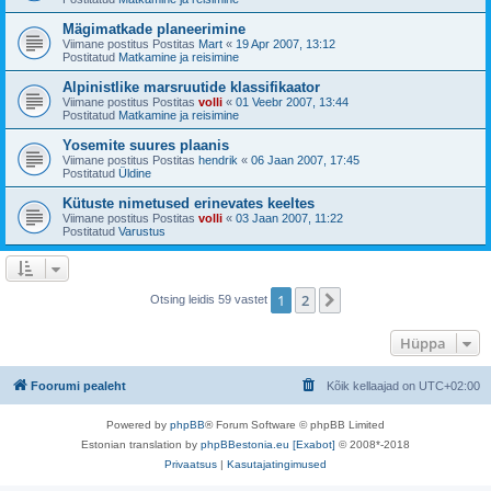
Mägimatkade planeerimine
Viimane postitus Postitas
Mart
«
19 Apr 2007, 13:12
Postitatud
Matkamine ja reisimine
Alpinistlike marsruutide klassifikaator
Viimane postitus Postitas
volli
«
01 Veebr 2007, 13:44
Postitatud
Matkamine ja reisimine
Yosemite suures plaanis
Viimane postitus Postitas
hendrik
«
06 Jaan 2007, 17:45
Postitatud
Üldine
Kütuste nimetused erinevates keeltes
Viimane postitus Postitas
volli
«
03 Jaan 2007, 11:22
Postitatud
Varustus
1
2
Järgmine
Otsing leidis 59 vastet
Hüppa
Foorumi pealeht
Kõik kellaajad on
UTC+02:00
Powered by
phpBB
® Forum Software © phpBB Limited
Estonian translation by
phpBBestonia.eu [Exabot]
© 2008*-2018
Privaatsus
|
Kasutajatingimused