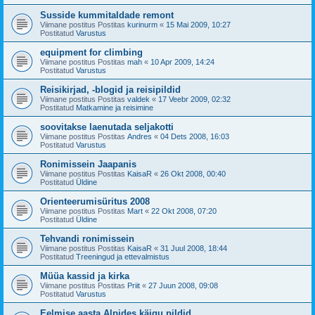
Susside kummitaldade remont
Viimane postitus Postitas
kurinurm
«
15 Mai 2009, 10:27
Postitatud
Varustus
equipment for climbing
Viimane postitus Postitas
mah
«
10 Apr 2009, 14:24
Postitatud
Varustus
Reisikirjad, -blogid ja reisipildid
Viimane postitus Postitas
valdek
«
17 Veebr 2009, 02:32
Postitatud
Matkamine ja reisimine
soovitakse laenutada seljakotti
Viimane postitus Postitas
Andres
«
04 Dets 2008, 16:03
Postitatud
Varustus
Ronimissein Jaapanis
Viimane postitus Postitas
KaisaR
«
26 Okt 2008, 00:40
Postitatud
Üldine
Orienteerumisüritus 2008
Viimane postitus Postitas
Mart
«
22 Okt 2008, 07:20
Postitatud
Üldine
Tehvandi ronimissein
Viimane postitus Postitas
KaisaR
«
31 Juul 2008, 18:44
Postitatud
Treeningud ja ettevalmistus
Müüa kassid ja kirka
Viimane postitus Postitas
Priit
«
27 Juun 2008, 09:08
Postitatud
Varustus
Eelmise aasta Alpides käigu pildid