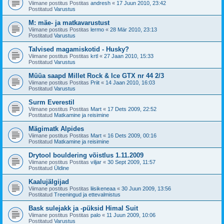
Viimane postitus Postitas
andresh
«
17 Juun 2010, 23:42
Postitatud
Varustus
M: mäe- ja matkavarustust
Viimane postitus Postitas
lermo
«
28 Mär 2010, 23:13
Postitatud
Varustus
Talvised magamiskotid - Husky?
Viimane postitus Postitas
krtl
«
27 Jaan 2010, 15:33
Postitatud
Varustus
Müüa saapd Millet Rock & Ice GTX nr 44 2/3
Viimane postitus Postitas
Priit
«
14 Jaan 2010, 16:03
Postitatud
Varustus
Surm Everestil
Viimane postitus Postitas
Mart
«
17 Dets 2009, 22:52
Postitatud
Matkamine ja reisimine
Mägimatk Alpides
Viimane postitus Postitas
Mart
«
16 Dets 2009, 00:16
Postitatud
Matkamine ja reisimine
Drytool bouldering võistlus 1.11.2009
Viimane postitus Postitas
viljar
«
30 Sept 2009, 11:57
Postitatud
Üldine
Kaalujälgijad
Viimane postitus Postitas
liisikeneaa
«
30 Juun 2009, 13:56
Postitatud
Treeningud ja ettevalmistus
Bask sulejakk ja -püksid Himal Suit
Viimane postitus Postitas
palo
«
11 Juun 2009, 10:06
Postitatud
Varustus