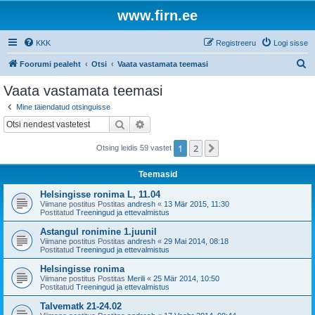
www.firn.ee
KKK
Registreeru
Logi sisse
O
Foorumi pealeht
Otsi
Vaata vastamata teemasi
t
Vaata vastamata teemasi
s
Mine täiendatud otsinguisse
i
Otsi
Täiendatud otsing
1
2
Järgmine
Otsing leidis 59 vastet
Teemasid
Helsingisse ronima L, 11.04
Viimane postitus Postitas
andresh
«
13 Mär 2015, 11:30
Postitatud
Treeningud ja ettevalmistus
Astangul ronimine 1.juunil
Viimane postitus Postitas
andresh
«
29 Mai 2014, 08:18
Postitatud
Treeningud ja ettevalmistus
Helsingisse ronima
Viimane postitus Postitas
Merili
«
25 Mär 2014, 10:50
Postitatud
Treeningud ja ettevalmistus
Talvematk 21-24.02