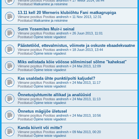
Viimane postitus Postitas
andresh
«
17 Veebr 2014, 08:44
Postitatud
Matkamine ja reisimine
13.11 kell 20 Werneris klubiõhtu Fani matkagrupiga
Viimane postitus Postitas
andresh
«
11 Nov 2013, 12:31
Postitatud
Matkamine ja reisimine
Surm Yosemites Muir-i seinal
Viimane postitus Postitas
andresh
«
26 Juun 2013, 11:01
Postitatud
Õpime teiste vigadest
Päästetööd, ettevalmistus, võimete ja oskuste ebaadekvaatne
Viimane postitus Postitas
andresh
«
18 Juun 2013, 13:44
Postitatud
Õpime teiste vigadest
Miks eelistada köie vöösse sõlmimisel sõlme "kaheksat"
Viimane postitus Postitas
andresh
«
24 Mai 2013, 12:09
Postitatud
Õpime teiste vigadest
Kas usaldada ühte punkti/polti kaljudel?
Viimane postitus Postitas
andresh
«
24 Mai 2013, 11:17
Postitatud
Õpime teiste vigadest
Õnnetusjuhtumite allikad ja analüüsid
Viimane postitus Postitas
andresh
«
24 Mai 2013, 11:13
Postitatud
Õpime teiste vigadest
Õnnetus mägijõe ületusel
Viimane postitus Postitas
andresh
«
24 Mai 2013, 10:56
Postitatud
Õpime teiste vigadest
Kanda kiivrit või mitte?
Viimane postitus Postitas
andresh
«
09 Mai 2013, 00:20
Postitatud
Õpime teiste vigadest