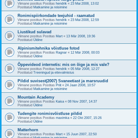
Viimane postitus Postitas
hendrik
«
23 Mai 2008, 13:02
Postitatud
Matkamine ja reisimine
Ronimispiirkondade teejuhid - raamatud
Viimane postitus Postitas
hendrik
«
23 Mai 2008, 12:59
Postitatud
Matkamine ja reisimine
Liustikud sulavad
Viimane postitus Postitas
Mart
«
13 Mär 2008, 19:36
Postitatud
Üldine
Alpinismitehnika võistluse fotod
Viimane postitus Postitas
Ragnar
«
12 Mär 2008, 00:03
Postitatud
Üldine
Õppevideod internetis: mis on õige ja mis vale?
Viimane postitus Postitas
hendrik
«
05 Mär 2008, 12:27
Postitatud
Treeningud ja ettevalmistus
Pildid suvisest(2007) Svaneetiast ja marsruudid
Viimane postitus Postitas
Priit
«
24 Jaan 2008, 10:57
Postitatud
Matkamine ja reisimine
Mountain Academy
Viimane postitus Postitas
Kaisa
«
08 Nov 2007, 14:37
Postitatud
Üldine
Tudengite ronimisvõistluse pildid
Viimane postitus Postitas
maximka
«
22 Okt 2007, 15:26
Postitatud
Üldine
Matterhorn
Viimane postitus Postitas
Mart
«
15 Juun 2007, 22:50
Postitatud
Matkamine ja reisimine