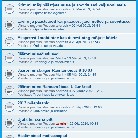
Krimmi mägipäästjate mure ja soovitused kaljuronijatele
Viimane postitus Postitas
andresh
«
08 Mai 2013, 07:26
Postitatud
Õpime teiste vigadest
Laviin ja päästetööd Karpaatides, järelmõtted ja soovitused
Viimane postitus Postitas
andresh
«
07 Mai 2013, 06:58
Postitatud
Õpime teiste vigadest
Ekspressi karabiinide kasutusest ning mõjust köiele
Viimane postitus Postitas
andresh
«
23 Apr 2013, 09:43
Postitatud
Õpime teiste vigadest
Jääronimisvõistlused
Viimane postitus Postitas
Merili
«
13 Mär 2013, 17:38
Postitatud
Treeningud ja ettevalmistus
Jääronimislaager Rannamõisas 8-10.03
Viimane postitus Postitas
Merili
«
05 Mär 2013, 14:35
Postitatud
Treeningud ja ettevalmistus
Jääronimine Rannamõisas, L 2.märtsil
Viimane postitus Postitas
andresh
«
27 Veebr 2013, 12:50
Postitatud
Treeningud ja ettevalmistus
2013 mäeplaanid
Viimane postitus Postitas
andresh
«
25 Sept 2012, 12:06
Postitatud
Matkamine ja reisimine
Ujula tn. seina pilt
Viimane postitus Postitas
admin
«
22 Okt 2010, 09:38
Postitatud
Treeningud ja ettevalmistus
Eestimaised matkasaapad