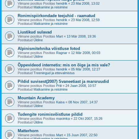
Viimane postitus Postitas
hendrik
«
23 Mai 2008, 13:02
Postitatud
Matkamine ja reisimine
Ronimispiirkondade teejuhid - raamatud
Viimane postitus Postitas
hendrik
«
23 Mai 2008, 12:59
Postitatud
Matkamine ja reisimine
Liustikud sulavad
Viimane postitus Postitas
Mart
«
13 Mär 2008, 19:36
Postitatud
Üldine
Alpinismitehnika võistluse fotod
Viimane postitus Postitas
Ragnar
«
12 Mär 2008, 00:03
Postitatud
Üldine
Õppevideod internetis: mis on õige ja mis vale?
Viimane postitus Postitas
hendrik
«
05 Mär 2008, 12:27
Postitatud
Treeningud ja ettevalmistus
Pildid suvisest(2007) Svaneetiast ja marsruudid
Viimane postitus Postitas
Priit
«
24 Jaan 2008, 10:57
Postitatud
Matkamine ja reisimine
Mountain Academy
Viimane postitus Postitas
Kaisa
«
08 Nov 2007, 14:37
Postitatud
Üldine
Tudengite ronimisvõistluse pildid
Viimane postitus Postitas
maximka
«
22 Okt 2007, 15:26
Postitatud
Üldine
Matterhorn
Viimane postitus Postitas
Mart
«
15 Juun 2007, 22:50
Postitatud
Matkamine ja reisimine