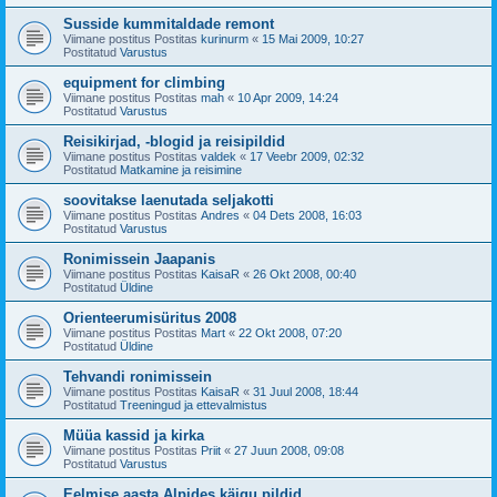
Susside kummitaldade remont
Viimane postitus Postitas
kurinurm
«
15 Mai 2009, 10:27
Postitatud
Varustus
equipment for climbing
Viimane postitus Postitas
mah
«
10 Apr 2009, 14:24
Postitatud
Varustus
Reisikirjad, -blogid ja reisipildid
Viimane postitus Postitas
valdek
«
17 Veebr 2009, 02:32
Postitatud
Matkamine ja reisimine
soovitakse laenutada seljakotti
Viimane postitus Postitas
Andres
«
04 Dets 2008, 16:03
Postitatud
Varustus
Ronimissein Jaapanis
Viimane postitus Postitas
KaisaR
«
26 Okt 2008, 00:40
Postitatud
Üldine
Orienteerumisüritus 2008
Viimane postitus Postitas
Mart
«
22 Okt 2008, 07:20
Postitatud
Üldine
Tehvandi ronimissein
Viimane postitus Postitas
KaisaR
«
31 Juul 2008, 18:44
Postitatud
Treeningud ja ettevalmistus
Müüa kassid ja kirka
Viimane postitus Postitas
Priit
«
27 Juun 2008, 09:08
Postitatud
Varustus
Eelmise aasta Alpides käigu pildid