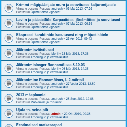
Krimmi mägipäästjate mure ja soovitused kaljuronijatele
Viimane postitus Postitas
andresh
«
08 Mai 2013, 07:26
Postitatud
Õpime teiste vigadest
Laviin ja päästetööd Karpaatides, järelmõtted ja soovitused
Viimane postitus Postitas
andresh
«
07 Mai 2013, 06:58
Postitatud
Õpime teiste vigadest
Ekspressi karabiinide kasutusest ning mõjust köiele
Viimane postitus Postitas
andresh
«
23 Apr 2013, 09:43
Postitatud
Õpime teiste vigadest
Jääronimisvõistlused
Viimane postitus Postitas
Merili
«
13 Mär 2013, 17:38
Postitatud
Treeningud ja ettevalmistus
Jääronimislaager Rannamõisas 8-10.03
Viimane postitus Postitas
Merili
«
05 Mär 2013, 14:35
Postitatud
Treeningud ja ettevalmistus
Jääronimine Rannamõisas, L 2.märtsil
Viimane postitus Postitas
andresh
«
27 Veebr 2013, 12:50
Postitatud
Treeningud ja ettevalmistus
2013 mäeplaanid
Viimane postitus Postitas
andresh
«
25 Sept 2012, 12:06
Postitatud
Matkamine ja reisimine
Ujula tn. seina pilt
Viimane postitus Postitas
admin
«
22 Okt 2010, 09:38
Postitatud
Treeningud ja ettevalmistus
Eestimaised matkasaapad