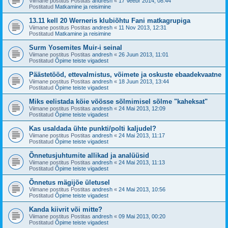
Viimane postitus Postitas
andresh
«
17 Veebr 2014, 08:44
Postitatud
Matkamine ja reisimine
13.11 kell 20 Werneris klubiõhtu Fani matkagrupiga
Viimane postitus Postitas
andresh
«
11 Nov 2013, 12:31
Postitatud
Matkamine ja reisimine
Surm Yosemites Muir-i seinal
Viimane postitus Postitas
andresh
«
26 Juun 2013, 11:01
Postitatud
Õpime teiste vigadest
Päästetööd, ettevalmistus, võimete ja oskuste ebaadekvaatne
Viimane postitus Postitas
andresh
«
18 Juun 2013, 13:44
Postitatud
Õpime teiste vigadest
Miks eelistada köie vöösse sõlmimisel sõlme "kaheksat"
Viimane postitus Postitas
andresh
«
24 Mai 2013, 12:09
Postitatud
Õpime teiste vigadest
Kas usaldada ühte punkti/polti kaljudel?
Viimane postitus Postitas
andresh
«
24 Mai 2013, 11:17
Postitatud
Õpime teiste vigadest
Õnnetusjuhtumite allikad ja analüüsid
Viimane postitus Postitas
andresh
«
24 Mai 2013, 11:13
Postitatud
Õpime teiste vigadest
Õnnetus mägijõe ületusel
Viimane postitus Postitas
andresh
«
24 Mai 2013, 10:56
Postitatud
Õpime teiste vigadest
Kanda kiivrit või mitte?
Viimane postitus Postitas
andresh
«
09 Mai 2013, 00:20
Postitatud
Õpime teiste vigadest