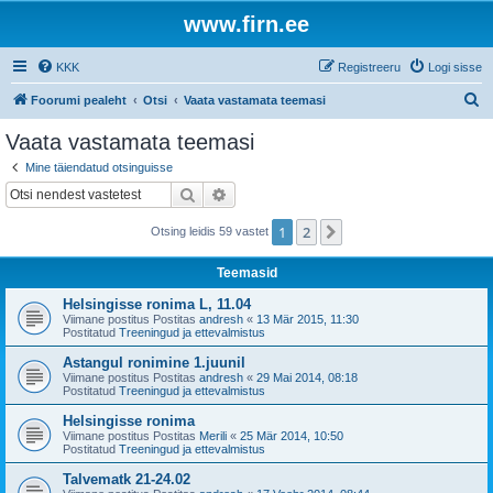
www.firn.ee
KKK
Registreeru
Logi sisse
O
Foorumi pealeht
Otsi
Vaata vastamata teemasi
t
Vaata vastamata teemasi
s
Mine täiendatud otsinguisse
i
Otsi
Täiendatud otsing
1
2
Järgmine
Otsing leidis 59 vastet
Teemasid
Helsingisse ronima L, 11.04
Viimane postitus Postitas
andresh
«
13 Mär 2015, 11:30
Postitatud
Treeningud ja ettevalmistus
Astangul ronimine 1.juunil
Viimane postitus Postitas
andresh
«
29 Mai 2014, 08:18
Postitatud
Treeningud ja ettevalmistus
Helsingisse ronima
Viimane postitus Postitas
Merili
«
25 Mär 2014, 10:50
Postitatud
Treeningud ja ettevalmistus
Talvematk 21-24.02