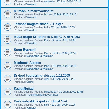
Viimane postitus Postitas
andresh
«
17 Juun 2010, 23:42
Postitatud
Varustus
M: mäe- ja matkavarustust
Viimane postitus Postitas
lermo
«
28 Mär 2010, 23:13
Postitatud
Varustus
Talvised magamiskotid - Husky?
Viimane postitus Postitas
krtl
«
27 Jaan 2010, 15:33
Postitatud
Varustus
Müüa saapd Millet Rock & Ice GTX nr 44 2/3
Viimane postitus Postitas
Priit
«
14 Jaan 2010, 16:03
Postitatud
Varustus
Surm Everestil
Viimane postitus Postitas
Mart
«
17 Dets 2009, 22:52
Postitatud
Matkamine ja reisimine
Mägimatk Alpides
Viimane postitus Postitas
Mart
«
16 Dets 2009, 00:16
Postitatud
Matkamine ja reisimine
Drytool bouldering võistlus 1.11.2009
Viimane postitus Postitas
viljar
«
30 Sept 2009, 11:57
Postitatud
Üldine
Kaalujälgijad
Viimane postitus Postitas
liisikeneaa
«
30 Juun 2009, 13:56
Postitatud
Treeningud ja ettevalmistus
Bask sulejakk ja -püksid Himal Suit
Viimane postitus Postitas
palo
«
11 Juun 2009, 10:06
Postitatud
Varustus