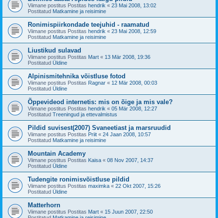
Viimane postitus Postitas
hendrik
«
23 Mai 2008, 13:02
Postitatud
Matkamine ja reisimine
Ronimispiirkondade teejuhid - raamatud
Viimane postitus Postitas
hendrik
«
23 Mai 2008, 12:59
Postitatud
Matkamine ja reisimine
Liustikud sulavad
Viimane postitus Postitas
Mart
«
13 Mär 2008, 19:36
Postitatud
Üldine
Alpinismitehnika võistluse fotod
Viimane postitus Postitas
Ragnar
«
12 Mär 2008, 00:03
Postitatud
Üldine
Õppevideod internetis: mis on õige ja mis vale?
Viimane postitus Postitas
hendrik
«
05 Mär 2008, 12:27
Postitatud
Treeningud ja ettevalmistus
Pildid suvisest(2007) Svaneetiast ja marsruudid
Viimane postitus Postitas
Priit
«
24 Jaan 2008, 10:57
Postitatud
Matkamine ja reisimine
Mountain Academy
Viimane postitus Postitas
Kaisa
«
08 Nov 2007, 14:37
Postitatud
Üldine
Tudengite ronimisvõistluse pildid
Viimane postitus Postitas
maximka
«
22 Okt 2007, 15:26
Postitatud
Üldine
Matterhorn
Viimane postitus Postitas
Mart
«
15 Juun 2007, 22:50
Postitatud
Matkamine ja reisimine