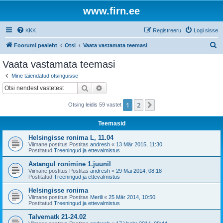
www.firn.ee
KKK
Registreeru
Logi sisse
O
Foorumi pealeht
Otsi
Vaata vastamata teemasi
t
Vaata vastamata teemasi
s
Mine täiendatud otsinguisse
i
Otsi
Täiendatud otsing
1
2
Järgmine
Otsing leidis 59 vastet
Teemasid
Helsingisse ronima L, 11.04
Viimane postitus Postitas
andresh
«
13 Mär 2015, 11:30
Postitatud
Treeningud ja ettevalmistus
Astangul ronimine 1.juunil
Viimane postitus Postitas
andresh
«
29 Mai 2014, 08:18
Postitatud
Treeningud ja ettevalmistus
Helsingisse ronima
Viimane postitus Postitas
Merili
«
25 Mär 2014, 10:50
Postitatud
Treeningud ja ettevalmistus
Talvematk 21-24.02