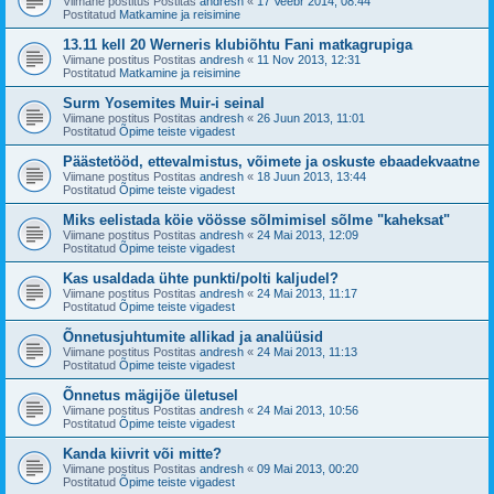
Viimane postitus Postitas
andresh
«
17 Veebr 2014, 08:44
Postitatud
Matkamine ja reisimine
13.11 kell 20 Werneris klubiõhtu Fani matkagrupiga
Viimane postitus Postitas
andresh
«
11 Nov 2013, 12:31
Postitatud
Matkamine ja reisimine
Surm Yosemites Muir-i seinal
Viimane postitus Postitas
andresh
«
26 Juun 2013, 11:01
Postitatud
Õpime teiste vigadest
Päästetööd, ettevalmistus, võimete ja oskuste ebaadekvaatne
Viimane postitus Postitas
andresh
«
18 Juun 2013, 13:44
Postitatud
Õpime teiste vigadest
Miks eelistada köie vöösse sõlmimisel sõlme "kaheksat"
Viimane postitus Postitas
andresh
«
24 Mai 2013, 12:09
Postitatud
Õpime teiste vigadest
Kas usaldada ühte punkti/polti kaljudel?
Viimane postitus Postitas
andresh
«
24 Mai 2013, 11:17
Postitatud
Õpime teiste vigadest
Õnnetusjuhtumite allikad ja analüüsid
Viimane postitus Postitas
andresh
«
24 Mai 2013, 11:13
Postitatud
Õpime teiste vigadest
Õnnetus mägijõe ületusel
Viimane postitus Postitas
andresh
«
24 Mai 2013, 10:56
Postitatud
Õpime teiste vigadest
Kanda kiivrit või mitte?
Viimane postitus Postitas
andresh
«
09 Mai 2013, 00:20
Postitatud
Õpime teiste vigadest