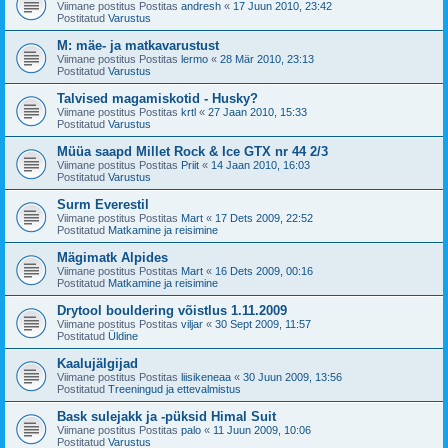
Viimane postitus Postitas
andresh
«
17 Juun 2010, 23:42
Postitatud
Varustus
M: mäe- ja matkavarustust
Viimane postitus Postitas
lermo
«
28 Mär 2010, 23:13
Postitatud
Varustus
Talvised magamiskotid - Husky?
Viimane postitus Postitas
krtl
«
27 Jaan 2010, 15:33
Postitatud
Varustus
Müüa saapd Millet Rock & Ice GTX nr 44 2/3
Viimane postitus Postitas
Priit
«
14 Jaan 2010, 16:03
Postitatud
Varustus
Surm Everestil
Viimane postitus Postitas
Mart
«
17 Dets 2009, 22:52
Postitatud
Matkamine ja reisimine
Mägimatk Alpides
Viimane postitus Postitas
Mart
«
16 Dets 2009, 00:16
Postitatud
Matkamine ja reisimine
Drytool bouldering võistlus 1.11.2009
Viimane postitus Postitas
viljar
«
30 Sept 2009, 11:57
Postitatud
Üldine
Kaalujälgijad
Viimane postitus Postitas
liisikeneaa
«
30 Juun 2009, 13:56
Postitatud
Treeningud ja ettevalmistus
Bask sulejakk ja -püksid Himal Suit
Viimane postitus Postitas
palo
«
11 Juun 2009, 10:06
Postitatud
Varustus