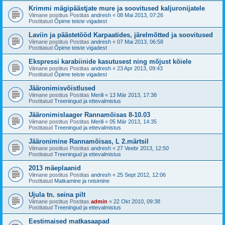
Krimmi mägipäästjate mure ja soovitused kaljuronijatele
Viimane postitus Postitas
andresh
«
08 Mai 2013, 07:26
Postitatud
Õpime teiste vigadest
Laviin ja päästetööd Karpaatides, järelmõtted ja soovitused
Viimane postitus Postitas
andresh
«
07 Mai 2013, 06:58
Postitatud
Õpime teiste vigadest
Ekspressi karabiinide kasutusest ning mõjust köiele
Viimane postitus Postitas
andresh
«
23 Apr 2013, 09:43
Postitatud
Õpime teiste vigadest
Jääronimisvõistlused
Viimane postitus Postitas
Merili
«
13 Mär 2013, 17:38
Postitatud
Treeningud ja ettevalmistus
Jääronimislaager Rannamõisas 8-10.03
Viimane postitus Postitas
Merili
«
05 Mär 2013, 14:35
Postitatud
Treeningud ja ettevalmistus
Jääronimine Rannamõisas, L 2.märtsil
Viimane postitus Postitas
andresh
«
27 Veebr 2013, 12:50
Postitatud
Treeningud ja ettevalmistus
2013 mäeplaanid
Viimane postitus Postitas
andresh
«
25 Sept 2012, 12:06
Postitatud
Matkamine ja reisimine
Ujula tn. seina pilt
Viimane postitus Postitas
admin
«
22 Okt 2010, 09:38
Postitatud
Treeningud ja ettevalmistus
Eestimaised matkasaapad