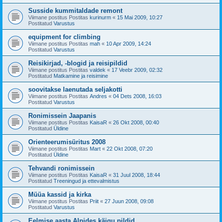
Susside kummitaldade remont
Viimane postitus Postitas
kurinurm
«
15 Mai 2009, 10:27
Postitatud
Varustus
equipment for climbing
Viimane postitus Postitas
mah
«
10 Apr 2009, 14:24
Postitatud
Varustus
Reisikirjad, -blogid ja reisipildid
Viimane postitus Postitas
valdek
«
17 Veebr 2009, 02:32
Postitatud
Matkamine ja reisimine
soovitakse laenutada seljakotti
Viimane postitus Postitas
Andres
«
04 Dets 2008, 16:03
Postitatud
Varustus
Ronimissein Jaapanis
Viimane postitus Postitas
KaisaR
«
26 Okt 2008, 00:40
Postitatud
Üldine
Orienteerumisüritus 2008
Viimane postitus Postitas
Mart
«
22 Okt 2008, 07:20
Postitatud
Üldine
Tehvandi ronimissein
Viimane postitus Postitas
KaisaR
«
31 Juul 2008, 18:44
Postitatud
Treeningud ja ettevalmistus
Müüa kassid ja kirka
Viimane postitus Postitas
Priit
«
27 Juun 2008, 09:08
Postitatud
Varustus
Eelmise aasta Alpides käigu pildid