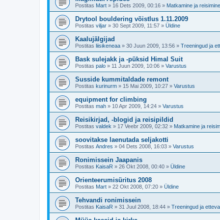
Postitas
Mart
»
16 Dets 2009, 00:16
»
Matkamine ja reisimin
Drytool bouldering võistlus 1.11.2009
Postitas
viljar
»
30 Sept 2009, 11:57
»
Üldine
Kaalujälgijad
Postitas
liisikeneaa
»
30 Juun 2009, 13:56
»
Treeningud ja et
Bask sulejakk ja -püksid Himal Suit
Postitas
palo
»
11 Juun 2009, 10:06
»
Varustus
Susside kummitaldade remont
Postitas
kurinurm
»
15 Mai 2009, 10:27
»
Varustus
equipment for climbing
Postitas
mah
»
10 Apr 2009, 14:24
»
Varustus
Reisikirjad, -blogid ja reisipildid
Postitas
valdek
»
17 Veebr 2009, 02:32
»
Matkamine ja reisi
soovitakse laenutada seljakotti
Postitas
Andres
»
04 Dets 2008, 16:03
»
Varustus
Ronimissein Jaapanis
Postitas
KaisaR
»
26 Okt 2008, 00:40
»
Üldine
Orienteerumisüritus 2008
Postitas
Mart
»
22 Okt 2008, 07:20
»
Üldine
Tehvandi ronimissein
Postitas
KaisaR
»
31 Juul 2008, 18:44
»
Treeningud ja etteva