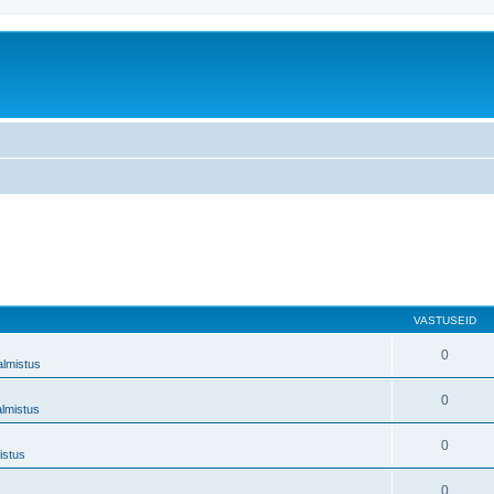
VASTUSEID
0
almistus
0
almistus
0
istus
0