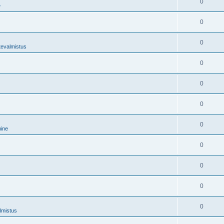
0
e
0
0
tevalmistus
0
0
0
0
mine
0
0
0
0
lmistus