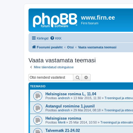
www.firn.ee
Firni foorum
Kiirlingid
KKK
Foorumi pealeht
Otsi
Vaata vastamata teemasi
Vaata vastamata teemasi
Mine täiendatud otsinguisse
Otsi
Täiendatud otsing
TEEMASID
Helsingisse ronima L, 11.04
Postitas
andresh
»
13 Mär 2015, 11:30
»
Treeningud ja ettev
Astangul ronimine 1.juunil
Postitas
andresh
»
29 Mai 2014, 08:18
»
Treeningud ja ettev
Helsingisse ronima
Postitas
Merili
»
25 Mär 2014, 10:50
»
Treeningud ja ettevalm
Talvematk 21-24.02