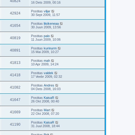
40824
16 Dets 2009, 00:16
Postitas
viljar
42924
30 Sept 2009, 11:57
Postitas
liisikeneaa
41654
30 Juun 2009, 13:56
Postitas
palo
40819
11 Juun 2009, 10:06
Postitas
kurinurm
40891
15 Mai 2009, 10:27
Postitas
mah
41813
10 Apr 2009, 14:24
Postitas
valdek
41418
17 Veebr 2009, 02:32
Postitas
Andres
41082
04 Dets 2008, 16:03
Postitas
KaisaR
41647
26 Okt 2008, 00:40
Postitas
Mart
41669
22 Okt 2008, 07:20
Postitas
KaisaR
41190
31 Juul 2008, 18:44
Postitas
Priit