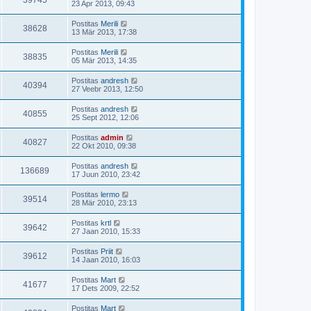
39745
23 Apr 2013, 09:43
Postitas
Merili
38628
13 Mär 2013, 17:38
Postitas
Merili
38835
05 Mär 2013, 14:35
Postitas
andresh
40394
27 Veebr 2013, 12:50
Postitas
andresh
40855
25 Sept 2012, 12:06
Postitas
admin
40827
22 Okt 2010, 09:38
Postitas
andresh
136689
17 Juun 2010, 23:42
Postitas
lermo
39514
28 Mär 2010, 23:13
Postitas
krtl
39642
27 Jaan 2010, 15:33
Postitas
Priit
39612
14 Jaan 2010, 16:03
Postitas
Mart
41677
17 Dets 2009, 22:52
Postitas
Mart