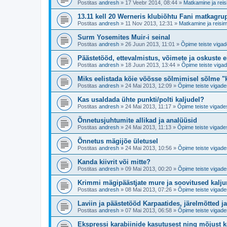
Postitas
andresh
»
17 Veebr 2014, 08:44
»
Matkamine ja reis
13.11 kell 20 Werneris klubiõhtu Fani matkagru
Postitas
andresh
»
11 Nov 2013, 12:31
»
Matkamine ja reisim
Surm Yosemites Muir-i seinal
Postitas
andresh
»
26 Juun 2013, 11:01
»
Õpime teiste vigad
Päästetööd, ettevalmistus, võimete ja oskuste 
Postitas
andresh
»
18 Juun 2013, 13:44
»
Õpime teiste vigad
Miks eelistada köie vöösse sõlmimisel sõlme "
Postitas
andresh
»
24 Mai 2013, 12:09
»
Õpime teiste vigade
Kas usaldada ühte punkti/polti kaljudel?
Postitas
andresh
»
24 Mai 2013, 11:17
»
Õpime teiste vigade
Õnnetusjuhtumite allikad ja analüüsid
Postitas
andresh
»
24 Mai 2013, 11:13
»
Õpime teiste vigade
Õnnetus mägijõe ületusel
Postitas
andresh
»
24 Mai 2013, 10:56
»
Õpime teiste vigade
Kanda kiivrit või mitte?
Postitas
andresh
»
09 Mai 2013, 00:20
»
Õpime teiste vigade
Krimmi mägipäästjate mure ja soovitused kaljur
Postitas
andresh
»
08 Mai 2013, 07:26
»
Õpime teiste vigade
Laviin ja päästetööd Karpaatides, järelmõtted j
Postitas
andresh
»
07 Mai 2013, 06:58
»
Õpime teiste vigade
Ekspressi karabiinide kasutusest ning mõjust k