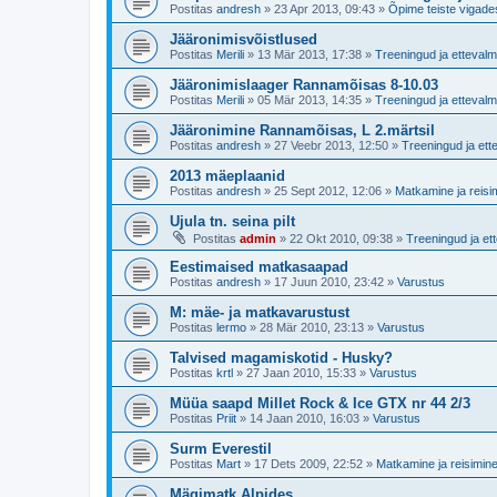
Postitas
andresh
»
23 Apr 2013, 09:43
»
Õpime teiste vigade
Jääronimisvõistlused
Postitas
Merili
»
13 Mär 2013, 17:38
»
Treeningud ja ettevalm
Jääronimislaager Rannamõisas 8-10.03
Postitas
Merili
»
05 Mär 2013, 14:35
»
Treeningud ja ettevalm
Jääronimine Rannamõisas, L 2.märtsil
Postitas
andresh
»
27 Veebr 2013, 12:50
»
Treeningud ja ett
2013 mäeplaanid
Postitas
andresh
»
25 Sept 2012, 12:06
»
Matkamine ja reisi
Ujula tn. seina pilt
Postitas
admin
»
22 Okt 2010, 09:38
»
Treeningud ja et
Eestimaised matkasaapad
Postitas
andresh
»
17 Juun 2010, 23:42
»
Varustus
M: mäe- ja matkavarustust
Postitas
lermo
»
28 Mär 2010, 23:13
»
Varustus
Talvised magamiskotid - Husky?
Postitas
krtl
»
27 Jaan 2010, 15:33
»
Varustus
Müüa saapd Millet Rock & Ice GTX nr 44 2/3
Postitas
Priit
»
14 Jaan 2010, 16:03
»
Varustus
Surm Everestil
Postitas
Mart
»
17 Dets 2009, 22:52
»
Matkamine ja reisimin
Mägimatk Alpides