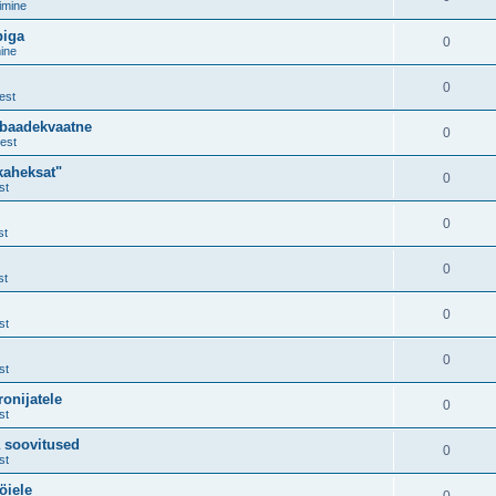
imine
piga
0
ine
0
est
ebaadekvaatne
0
est
kaheksat"
0
st
0
st
0
st
0
st
0
st
onijatele
0
st
a soovitused
0
st
öiele