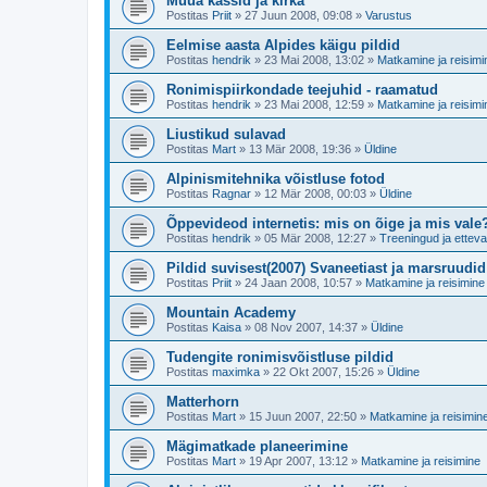
Müüa kassid ja kirka
Postitas
Priit
»
27 Juun 2008, 09:08
»
Varustus
Eelmise aasta Alpides käigu pildid
Postitas
hendrik
»
23 Mai 2008, 13:02
»
Matkamine ja reisimi
Ronimispiirkondade teejuhid - raamatud
Postitas
hendrik
»
23 Mai 2008, 12:59
»
Matkamine ja reisimi
Liustikud sulavad
Postitas
Mart
»
13 Mär 2008, 19:36
»
Üldine
Alpinismitehnika võistluse fotod
Postitas
Ragnar
»
12 Mär 2008, 00:03
»
Üldine
Õppevideod internetis: mis on õige ja mis vale
Postitas
hendrik
»
05 Mär 2008, 12:27
»
Treeningud ja etteva
Pildid suvisest(2007) Svaneetiast ja marsruudid
Postitas
Priit
»
24 Jaan 2008, 10:57
»
Matkamine ja reisimine
Mountain Academy
Postitas
Kaisa
»
08 Nov 2007, 14:37
»
Üldine
Tudengite ronimisvõistluse pildid
Postitas
maximka
»
22 Okt 2007, 15:26
»
Üldine
Matterhorn
Postitas
Mart
»
15 Juun 2007, 22:50
»
Matkamine ja reisimin
Mägimatkade planeerimine
Postitas
Mart
»
19 Apr 2007, 13:12
»
Matkamine ja reisimine