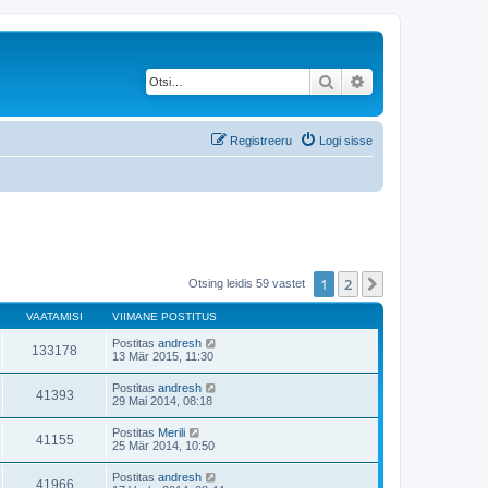
Otsi
Täiendatud otsing
Registreeru
Logi sisse
1
2
Järgmine
Otsing leidis 59 vastet
VAATAMISI
VIIMANE POSTITUS
Postitas
andresh
133178
13 Mär 2015, 11:30
Postitas
andresh
41393
29 Mai 2014, 08:18
Postitas
Merili
41155
25 Mär 2014, 10:50
Postitas
andresh
41966