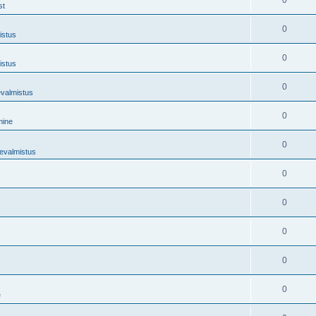
0
st
0
istus
0
istus
0
evalmistus
0
mine
0
tevalmistus
0
0
0
0
0
e