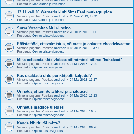
Viimane postitus Postitas
andresh
«
17 Veebr 2014, 08:44
Postitatud
Matkamine ja reisimine
13.11 kell 20 Werneris klubiõhtu Fani matkagrupiga
Viimane postitus Postitas
andresh
«
11 Nov 2013, 12:31
Postitatud
Matkamine ja reisimine
Surm Yosemites Muir-i seinal
Viimane postitus Postitas
andresh
«
26 Juun 2013, 11:01
Postitatud
Õpime teiste vigadest
Päästetööd, ettevalmistus, võimete ja oskuste ebaadekvaatne
Viimane postitus Postitas
andresh
«
18 Juun 2013, 13:44
Postitatud
Õpime teiste vigadest
Miks eelistada köie vöösse sõlmimisel sõlme "kaheksat"
Viimane postitus Postitas
andresh
«
24 Mai 2013, 12:09
Postitatud
Õpime teiste vigadest
Kas usaldada ühte punkti/polti kaljudel?
Viimane postitus Postitas
andresh
«
24 Mai 2013, 11:17
Postitatud
Õpime teiste vigadest
Õnnetusjuhtumite allikad ja analüüsid
Viimane postitus Postitas
andresh
«
24 Mai 2013, 11:13
Postitatud
Õpime teiste vigadest
Õnnetus mägijõe ületusel
Viimane postitus Postitas
andresh
«
24 Mai 2013, 10:56
Postitatud
Õpime teiste vigadest
Kanda kiivrit või mitte?
Viimane postitus Postitas
andresh
«
09 Mai 2013, 00:20
Postitatud
Õpime teiste vigadest