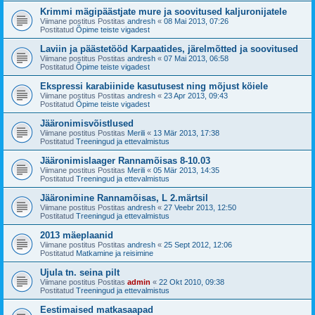
Krimmi mägipäästjate mure ja soovitused kaljuronijatele
Viimane postitus Postitas
andresh
«
08 Mai 2013, 07:26
Postitatud
Õpime teiste vigadest
Laviin ja päästetööd Karpaatides, järelmõtted ja soovitused
Viimane postitus Postitas
andresh
«
07 Mai 2013, 06:58
Postitatud
Õpime teiste vigadest
Ekspressi karabiinide kasutusest ning mõjust köiele
Viimane postitus Postitas
andresh
«
23 Apr 2013, 09:43
Postitatud
Õpime teiste vigadest
Jääronimisvõistlused
Viimane postitus Postitas
Merili
«
13 Mär 2013, 17:38
Postitatud
Treeningud ja ettevalmistus
Jääronimislaager Rannamõisas 8-10.03
Viimane postitus Postitas
Merili
«
05 Mär 2013, 14:35
Postitatud
Treeningud ja ettevalmistus
Jääronimine Rannamõisas, L 2.märtsil
Viimane postitus Postitas
andresh
«
27 Veebr 2013, 12:50
Postitatud
Treeningud ja ettevalmistus
2013 mäeplaanid
Viimane postitus Postitas
andresh
«
25 Sept 2012, 12:06
Postitatud
Matkamine ja reisimine
Ujula tn. seina pilt
Viimane postitus Postitas
admin
«
22 Okt 2010, 09:38
Postitatud
Treeningud ja ettevalmistus
Eestimaised matkasaapad