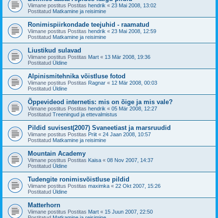
Viimane postitus Postitas
hendrik
«
23 Mai 2008, 13:02
Postitatud
Matkamine ja reisimine
Ronimispiirkondade teejuhid - raamatud
Viimane postitus Postitas
hendrik
«
23 Mai 2008, 12:59
Postitatud
Matkamine ja reisimine
Liustikud sulavad
Viimane postitus Postitas
Mart
«
13 Mär 2008, 19:36
Postitatud
Üldine
Alpinismitehnika võistluse fotod
Viimane postitus Postitas
Ragnar
«
12 Mär 2008, 00:03
Postitatud
Üldine
Õppevideod internetis: mis on õige ja mis vale?
Viimane postitus Postitas
hendrik
«
05 Mär 2008, 12:27
Postitatud
Treeningud ja ettevalmistus
Pildid suvisest(2007) Svaneetiast ja marsruudid
Viimane postitus Postitas
Priit
«
24 Jaan 2008, 10:57
Postitatud
Matkamine ja reisimine
Mountain Academy
Viimane postitus Postitas
Kaisa
«
08 Nov 2007, 14:37
Postitatud
Üldine
Tudengite ronimisvõistluse pildid
Viimane postitus Postitas
maximka
«
22 Okt 2007, 15:26
Postitatud
Üldine
Matterhorn
Viimane postitus Postitas
Mart
«
15 Juun 2007, 22:50
Postitatud
Matkamine ja reisimine