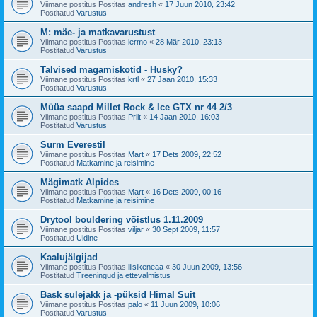
Viimane postitus Postitas
andresh
«
17 Juun 2010, 23:42
Postitatud
Varustus
M: mäe- ja matkavarustust
Viimane postitus Postitas
lermo
«
28 Mär 2010, 23:13
Postitatud
Varustus
Talvised magamiskotid - Husky?
Viimane postitus Postitas
krtl
«
27 Jaan 2010, 15:33
Postitatud
Varustus
Müüa saapd Millet Rock & Ice GTX nr 44 2/3
Viimane postitus Postitas
Priit
«
14 Jaan 2010, 16:03
Postitatud
Varustus
Surm Everestil
Viimane postitus Postitas
Mart
«
17 Dets 2009, 22:52
Postitatud
Matkamine ja reisimine
Mägimatk Alpides
Viimane postitus Postitas
Mart
«
16 Dets 2009, 00:16
Postitatud
Matkamine ja reisimine
Drytool bouldering võistlus 1.11.2009
Viimane postitus Postitas
viljar
«
30 Sept 2009, 11:57
Postitatud
Üldine
Kaalujälgijad
Viimane postitus Postitas
liisikeneaa
«
30 Juun 2009, 13:56
Postitatud
Treeningud ja ettevalmistus
Bask sulejakk ja -püksid Himal Suit
Viimane postitus Postitas
palo
«
11 Juun 2009, 10:06
Postitatud
Varustus