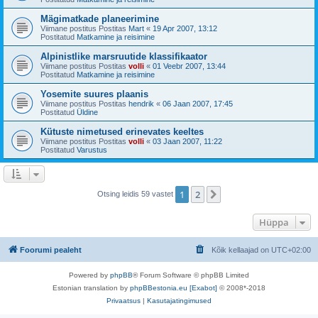
Mägimatkade planeerimine
Viimane postitus Postitas
Mart
«
19 Apr 2007, 13:12
Postitatud
Matkamine ja reisimine
Alpinistlike marsruutide klassifikaator
Viimane postitus Postitas
volli
«
01 Veebr 2007, 13:44
Postitatud
Matkamine ja reisimine
Yosemite suures plaanis
Viimane postitus Postitas
hendrik
«
06 Jaan 2007, 17:45
Postitatud
Üldine
Kütuste nimetused erinevates keeltes
Viimane postitus Postitas
volli
«
03 Jaan 2007, 11:22
Postitatud
Varustus
1
2
Järgmine
Otsing leidis 59 vastet
Hüppa
Foorumi pealeht
Kõik kellaajad on
UTC+02:00
Powered by
phpBB
® Forum Software © phpBB Limited
Estonian translation by
phpBBestonia.eu [Exabot]
© 2008*-2018
Privaatsus
|
Kasutajatingimused