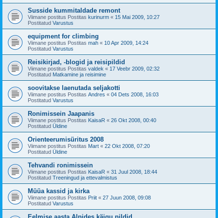
Susside kummitaldade remont
Viimane postitus Postitas
kurinurm
«
15 Mai 2009, 10:27
Postitatud
Varustus
equipment for climbing
Viimane postitus Postitas
mah
«
10 Apr 2009, 14:24
Postitatud
Varustus
Reisikirjad, -blogid ja reisipildid
Viimane postitus Postitas
valdek
«
17 Veebr 2009, 02:32
Postitatud
Matkamine ja reisimine
soovitakse laenutada seljakotti
Viimane postitus Postitas
Andres
«
04 Dets 2008, 16:03
Postitatud
Varustus
Ronimissein Jaapanis
Viimane postitus Postitas
KaisaR
«
26 Okt 2008, 00:40
Postitatud
Üldine
Orienteerumisüritus 2008
Viimane postitus Postitas
Mart
«
22 Okt 2008, 07:20
Postitatud
Üldine
Tehvandi ronimissein
Viimane postitus Postitas
KaisaR
«
31 Juul 2008, 18:44
Postitatud
Treeningud ja ettevalmistus
Müüa kassid ja kirka
Viimane postitus Postitas
Priit
«
27 Juun 2008, 09:08
Postitatud
Varustus
Eelmise aasta Alpides käigu pildid