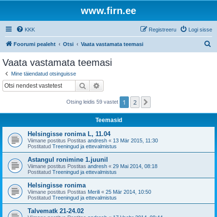
www.firn.ee
KKK
Registreeru
Logi sisse
O
Foorumi pealeht
Otsi
Vaata vastamata teemasi
t
Vaata vastamata teemasi
s
Mine täiendatud otsinguisse
i
Otsi
Täiendatud otsing
1
2
Järgmine
Otsing leidis 59 vastet
Teemasid
Helsingisse ronima L, 11.04
Viimane postitus Postitas
andresh
«
13 Mär 2015, 11:30
Postitatud
Treeningud ja ettevalmistus
Astangul ronimine 1.juunil
Viimane postitus Postitas
andresh
«
29 Mai 2014, 08:18
Postitatud
Treeningud ja ettevalmistus
Helsingisse ronima
Viimane postitus Postitas
Merili
«
25 Mär 2014, 10:50
Postitatud
Treeningud ja ettevalmistus
Talvematk 21-24.02