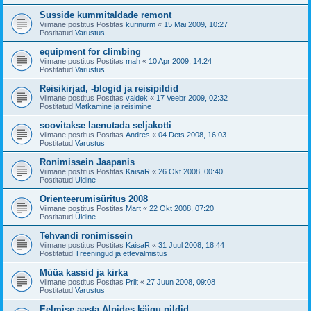
Susside kummitaldade remont
Viimane postitus Postitas
kurinurm
«
15 Mai 2009, 10:27
Postitatud
Varustus
equipment for climbing
Viimane postitus Postitas
mah
«
10 Apr 2009, 14:24
Postitatud
Varustus
Reisikirjad, -blogid ja reisipildid
Viimane postitus Postitas
valdek
«
17 Veebr 2009, 02:32
Postitatud
Matkamine ja reisimine
soovitakse laenutada seljakotti
Viimane postitus Postitas
Andres
«
04 Dets 2008, 16:03
Postitatud
Varustus
Ronimissein Jaapanis
Viimane postitus Postitas
KaisaR
«
26 Okt 2008, 00:40
Postitatud
Üldine
Orienteerumisüritus 2008
Viimane postitus Postitas
Mart
«
22 Okt 2008, 07:20
Postitatud
Üldine
Tehvandi ronimissein
Viimane postitus Postitas
KaisaR
«
31 Juul 2008, 18:44
Postitatud
Treeningud ja ettevalmistus
Müüa kassid ja kirka
Viimane postitus Postitas
Priit
«
27 Juun 2008, 09:08
Postitatud
Varustus
Eelmise aasta Alpides käigu pildid