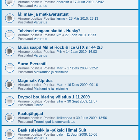
Viimane postitus Postitas
andresh
«
17 Juun 2010, 23:42
Postitatud
Varustus
M: mäe- ja matkavarustust
Viimane postitus Postitas
lermo
«
28 Mär 2010, 23:13
Postitatud
Varustus
Talvised magamiskotid - Husky?
Viimane postitus Postitas
krtl
«
27 Jaan 2010, 15:33
Postitatud
Varustus
Müüa saapd Millet Rock & Ice GTX nr 44 2/3
Viimane postitus Postitas
Priit
«
14 Jaan 2010, 16:03
Postitatud
Varustus
Surm Everestil
Viimane postitus Postitas
Mart
«
17 Dets 2009, 22:52
Postitatud
Matkamine ja reisimine
Mägimatk Alpides
Viimane postitus Postitas
Mart
«
16 Dets 2009, 00:16
Postitatud
Matkamine ja reisimine
Drytool bouldering võistlus 1.11.2009
Viimane postitus Postitas
viljar
«
30 Sept 2009, 11:57
Postitatud
Üldine
Kaalujälgijad
Viimane postitus Postitas
liisikeneaa
«
30 Juun 2009, 13:56
Postitatud
Treeningud ja ettevalmistus
Bask sulejakk ja -püksid Himal Suit
Viimane postitus Postitas
palo
«
11 Juun 2009, 10:06
Postitatud
Varustus