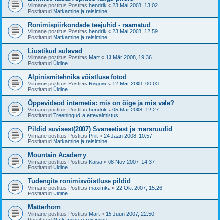
Viimane postitus Postitas
hendrik
«
23 Mai 2008, 13:02
Postitatud
Matkamine ja reisimine
Ronimispiirkondade teejuhid - raamatud
Viimane postitus Postitas
hendrik
«
23 Mai 2008, 12:59
Postitatud
Matkamine ja reisimine
Liustikud sulavad
Viimane postitus Postitas
Mart
«
13 Mär 2008, 19:36
Postitatud
Üldine
Alpinismitehnika võistluse fotod
Viimane postitus Postitas
Ragnar
«
12 Mär 2008, 00:03
Postitatud
Üldine
Õppevideod internetis: mis on õige ja mis vale?
Viimane postitus Postitas
hendrik
«
05 Mär 2008, 12:27
Postitatud
Treeningud ja ettevalmistus
Pildid suvisest(2007) Svaneetiast ja marsruudid
Viimane postitus Postitas
Priit
«
24 Jaan 2008, 10:57
Postitatud
Matkamine ja reisimine
Mountain Academy
Viimane postitus Postitas
Kaisa
«
08 Nov 2007, 14:37
Postitatud
Üldine
Tudengite ronimisvõistluse pildid
Viimane postitus Postitas
maximka
«
22 Okt 2007, 15:26
Postitatud
Üldine
Matterhorn
Viimane postitus Postitas
Mart
«
15 Juun 2007, 22:50
Postitatud
Matkamine ja reisimine