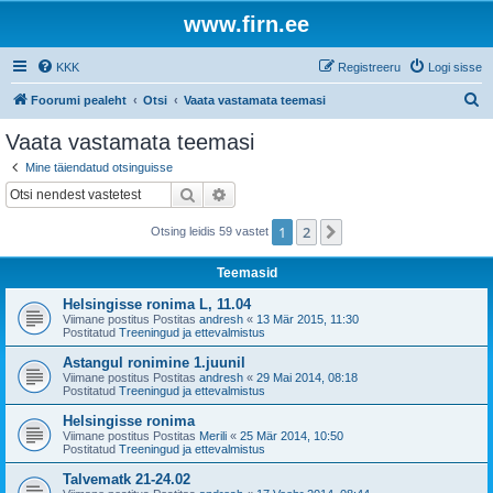
www.firn.ee
KKK
Registreeru
Logi sisse
O
Foorumi pealeht
Otsi
Vaata vastamata teemasi
t
Vaata vastamata teemasi
s
Mine täiendatud otsinguisse
i
Otsi
Täiendatud otsing
1
2
Järgmine
Otsing leidis 59 vastet
Teemasid
Helsingisse ronima L, 11.04
Viimane postitus Postitas
andresh
«
13 Mär 2015, 11:30
Postitatud
Treeningud ja ettevalmistus
Astangul ronimine 1.juunil
Viimane postitus Postitas
andresh
«
29 Mai 2014, 08:18
Postitatud
Treeningud ja ettevalmistus
Helsingisse ronima
Viimane postitus Postitas
Merili
«
25 Mär 2014, 10:50
Postitatud
Treeningud ja ettevalmistus
Talvematk 21-24.02