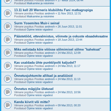
Viimane postitus Postitas
andresh
«
17 Veebr 2014, 08:44
Postitatud
Matkamine ja reisimine
13.11 kell 20 Werneris klubiõhtu Fani matkagrupiga
Viimane postitus Postitas
andresh
«
11 Nov 2013, 12:31
Postitatud
Matkamine ja reisimine
Surm Yosemites Muir-i seinal
Viimane postitus Postitas
andresh
«
26 Juun 2013, 11:01
Postitatud
Õpime teiste vigadest
Päästetööd, ettevalmistus, võimete ja oskuste ebaadekvaatne
Viimane postitus Postitas
andresh
«
18 Juun 2013, 13:44
Postitatud
Õpime teiste vigadest
Miks eelistada köie vöösse sõlmimisel sõlme "kaheksat"
Viimane postitus Postitas
andresh
«
24 Mai 2013, 12:09
Postitatud
Õpime teiste vigadest
Kas usaldada ühte punkti/polti kaljudel?
Viimane postitus Postitas
andresh
«
24 Mai 2013, 11:17
Postitatud
Õpime teiste vigadest
Õnnetusjuhtumite allikad ja analüüsid
Viimane postitus Postitas
andresh
«
24 Mai 2013, 11:13
Postitatud
Õpime teiste vigadest
Õnnetus mägijõe ületusel
Viimane postitus Postitas
andresh
«
24 Mai 2013, 10:56
Postitatud
Õpime teiste vigadest
Kanda kiivrit või mitte?
Viimane postitus Postitas
andresh
«
09 Mai 2013, 00:20
Postitatud
Õpime teiste vigadest