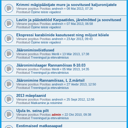
Krimmi mägipäästjate mure ja soovitused kaljuronijatele
Viimane postitus Postitas
andresh
«
08 Mai 2013, 07:26
Postitatud
Õpime teiste vigadest
Laviin ja päästetööd Karpaatides, järelmõtted ja soovitused
Viimane postitus Postitas
andresh
«
07 Mai 2013, 06:58
Postitatud
Õpime teiste vigadest
Ekspressi karabiinide kasutusest ning mõjust köiele
Viimane postitus Postitas
andresh
«
23 Apr 2013, 09:43
Postitatud
Õpime teiste vigadest
Jääronimisvõistlused
Viimane postitus Postitas
Merili
«
13 Mär 2013, 17:38
Postitatud
Treeningud ja ettevalmistus
Jääronimislaager Rannamõisas 8-10.03
Viimane postitus Postitas
Merili
«
05 Mär 2013, 14:35
Postitatud
Treeningud ja ettevalmistus
Jääronimine Rannamõisas, L 2.märtsil
Viimane postitus Postitas
andresh
«
27 Veebr 2013, 12:50
Postitatud
Treeningud ja ettevalmistus
2013 mäeplaanid
Viimane postitus Postitas
andresh
«
25 Sept 2012, 12:06
Postitatud
Matkamine ja reisimine
Ujula tn. seina pilt
Viimane postitus Postitas
admin
«
22 Okt 2010, 09:38
Postitatud
Treeningud ja ettevalmistus
Eestimaised matkasaapad