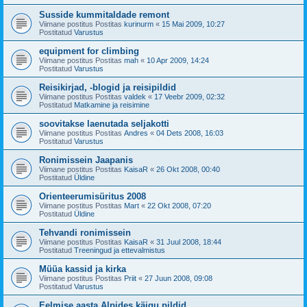
Susside kummitaldade remont
Viimane postitus Postitas
kurinurm
«
15 Mai 2009, 10:27
Postitatud
Varustus
equipment for climbing
Viimane postitus Postitas
mah
«
10 Apr 2009, 14:24
Postitatud
Varustus
Reisikirjad, -blogid ja reisipildid
Viimane postitus Postitas
valdek
«
17 Veebr 2009, 02:32
Postitatud
Matkamine ja reisimine
soovitakse laenutada seljakotti
Viimane postitus Postitas
Andres
«
04 Dets 2008, 16:03
Postitatud
Varustus
Ronimissein Jaapanis
Viimane postitus Postitas
KaisaR
«
26 Okt 2008, 00:40
Postitatud
Üldine
Orienteerumisüritus 2008
Viimane postitus Postitas
Mart
«
22 Okt 2008, 07:20
Postitatud
Üldine
Tehvandi ronimissein
Viimane postitus Postitas
KaisaR
«
31 Juul 2008, 18:44
Postitatud
Treeningud ja ettevalmistus
Müüa kassid ja kirka
Viimane postitus Postitas
Priit
«
27 Juun 2008, 09:08
Postitatud
Varustus
Eelmise aasta Alpides käigu pildid