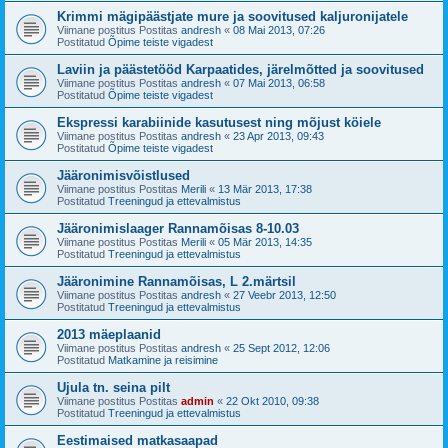
Krimmi mägipäästjate mure ja soovitused kaljuronijatele
Viimane postitus Postitas
andresh
«
08 Mai 2013, 07:26
Postitatud
Õpime teiste vigadest
Laviin ja päästetööd Karpaatides, järelmõtted ja soovitused
Viimane postitus Postitas
andresh
«
07 Mai 2013, 06:58
Postitatud
Õpime teiste vigadest
Ekspressi karabiinide kasutusest ning mõjust köiele
Viimane postitus Postitas
andresh
«
23 Apr 2013, 09:43
Postitatud
Õpime teiste vigadest
Jääronimisvõistlused
Viimane postitus Postitas
Merili
«
13 Mär 2013, 17:38
Postitatud
Treeningud ja ettevalmistus
Jääronimislaager Rannamõisas 8-10.03
Viimane postitus Postitas
Merili
«
05 Mär 2013, 14:35
Postitatud
Treeningud ja ettevalmistus
Jääronimine Rannamõisas, L 2.märtsil
Viimane postitus Postitas
andresh
«
27 Veebr 2013, 12:50
Postitatud
Treeningud ja ettevalmistus
2013 mäeplaanid
Viimane postitus Postitas
andresh
«
25 Sept 2012, 12:06
Postitatud
Matkamine ja reisimine
Ujula tn. seina pilt
Viimane postitus Postitas
admin
«
22 Okt 2010, 09:38
Postitatud
Treeningud ja ettevalmistus
Eestimaised matkasaapad