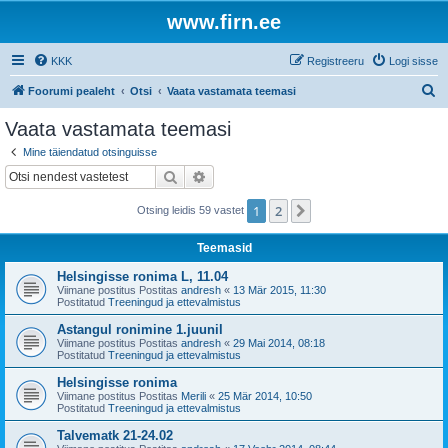
www.firn.ee
KKK
Registreeru
Logi sisse
O
Foorumi pealeht
Otsi
Vaata vastamata teemasi
t
Vaata vastamata teemasi
s
Mine täiendatud otsinguisse
i
Otsi
Täiendatud otsing
1
2
Järgmine
Otsing leidis 59 vastet
Teemasid
Helsingisse ronima L, 11.04
Viimane postitus Postitas
andresh
«
13 Mär 2015, 11:30
Postitatud
Treeningud ja ettevalmistus
Astangul ronimine 1.juunil
Viimane postitus Postitas
andresh
«
29 Mai 2014, 08:18
Postitatud
Treeningud ja ettevalmistus
Helsingisse ronima
Viimane postitus Postitas
Merili
«
25 Mär 2014, 10:50
Postitatud
Treeningud ja ettevalmistus
Talvematk 21-24.02