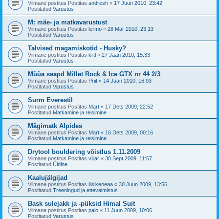
Viimane postitus Postitas
andresh
«
17 Juun 2010, 23:42
Postitatud
Varustus
M: mäe- ja matkavarustust
Viimane postitus Postitas
lermo
«
28 Mär 2010, 23:13
Postitatud
Varustus
Talvised magamiskotid - Husky?
Viimane postitus Postitas
krtl
«
27 Jaan 2010, 15:33
Postitatud
Varustus
Müüa saapd Millet Rock & Ice GTX nr 44 2/3
Viimane postitus Postitas
Priit
«
14 Jaan 2010, 16:03
Postitatud
Varustus
Surm Everestil
Viimane postitus Postitas
Mart
«
17 Dets 2009, 22:52
Postitatud
Matkamine ja reisimine
Mägimatk Alpides
Viimane postitus Postitas
Mart
«
16 Dets 2009, 00:16
Postitatud
Matkamine ja reisimine
Drytool bouldering võistlus 1.11.2009
Viimane postitus Postitas
viljar
«
30 Sept 2009, 11:57
Postitatud
Üldine
Kaalujälgijad
Viimane postitus Postitas
liisikeneaa
«
30 Juun 2009, 13:56
Postitatud
Treeningud ja ettevalmistus
Bask sulejakk ja -püksid Himal Suit
Viimane postitus Postitas
palo
«
11 Juun 2009, 10:06
Postitatud
Varustus