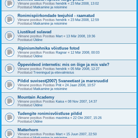
Viimane postitus Postitas
hendrik
«
23 Mai 2008, 13:02
Postitatud
Matkamine ja reisimine
Ronimispiirkondade teejuhid - raamatud
Viimane postitus Postitas
hendrik
«
23 Mai 2008, 12:59
Postitatud
Matkamine ja reisimine
Liustikud sulavad
Viimane postitus Postitas
Mart
«
13 Mär 2008, 19:36
Postitatud
Üldine
Alpinismitehnika võistluse fotod
Viimane postitus Postitas
Ragnar
«
12 Mär 2008, 00:03
Postitatud
Üldine
Õppevideod internetis: mis on õige ja mis vale?
Viimane postitus Postitas
hendrik
«
05 Mär 2008, 12:27
Postitatud
Treeningud ja ettevalmistus
Pildid suvisest(2007) Svaneetiast ja marsruudid
Viimane postitus Postitas
Priit
«
24 Jaan 2008, 10:57
Postitatud
Matkamine ja reisimine
Mountain Academy
Viimane postitus Postitas
Kaisa
«
08 Nov 2007, 14:37
Postitatud
Üldine
Tudengite ronimisvõistluse pildid
Viimane postitus Postitas
maximka
«
22 Okt 2007, 15:26
Postitatud
Üldine
Matterhorn
Viimane postitus Postitas
Mart
«
15 Juun 2007, 22:50
Postitatud
Matkamine ja reisimine