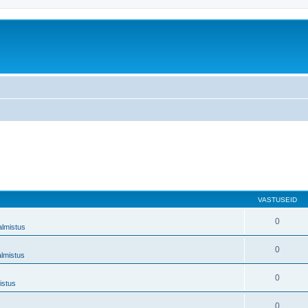
VASTUSEID
0
almistus
0
almistus
0
istus
0