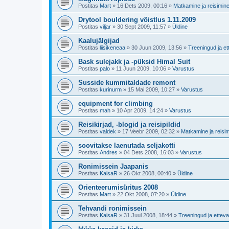
Postitas
Mart
»
16 Dets 2009, 00:16
»
Matkamine ja reisimin
Drytool bouldering võistlus 1.11.2009
Postitas
viljar
»
30 Sept 2009, 11:57
»
Üldine
Kaalujälgijad
Postitas
liisikeneaa
»
30 Juun 2009, 13:56
»
Treeningud ja et
Bask sulejakk ja -püksid Himal Suit
Postitas
palo
»
11 Juun 2009, 10:06
»
Varustus
Susside kummitaldade remont
Postitas
kurinurm
»
15 Mai 2009, 10:27
»
Varustus
equipment for climbing
Postitas
mah
»
10 Apr 2009, 14:24
»
Varustus
Reisikirjad, -blogid ja reisipildid
Postitas
valdek
»
17 Veebr 2009, 02:32
»
Matkamine ja reisi
soovitakse laenutada seljakotti
Postitas
Andres
»
04 Dets 2008, 16:03
»
Varustus
Ronimissein Jaapanis
Postitas
KaisaR
»
26 Okt 2008, 00:40
»
Üldine
Orienteerumisüritus 2008
Postitas
Mart
»
22 Okt 2008, 07:20
»
Üldine
Tehvandi ronimissein
Postitas
KaisaR
»
31 Juul 2008, 18:44
»
Treeningud ja etteva