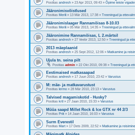
Postitas
andresh
»
23 Apr 2013, 09:43
»
Õpime teiste vigade
Jääronimisvõistlused
Postitas
Merili
»
13 Mär 2013, 17:38
»
Treeningud ja ettevalm
Jääronimislaager Rannamõisas 8-10.03
Postitas
Merili
»
05 Mär 2013, 14:35
»
Treeningud ja ettevalm
Jääronimine Rannamõisas, L 2.märtsil
Postitas
andresh
»
27 Veebr 2013, 12:50
»
Treeningud ja ett
2013 mäeplaanid
Postitas
andresh
»
25 Sept 2012, 12:06
»
Matkamine ja reisi
Ujula tn. seina pilt
Postitas
admin
»
22 Okt 2010, 09:38
»
Treeningud ja et
Eestimaised matkasaapad
Postitas
andresh
»
17 Juun 2010, 23:42
»
Varustus
M: mäe- ja matkavarustust
Postitas
lermo
»
28 Mär 2010, 23:13
»
Varustus
Talvised magamiskotid - Husky?
Postitas
krtl
»
27 Jaan 2010, 15:33
»
Varustus
Müüa saapd Millet Rock & Ice GTX nr 44 2/3
Postitas
Priit
»
14 Jaan 2010, 16:03
»
Varustus
Surm Everestil
Postitas
Mart
»
17 Dets 2009, 22:52
»
Matkamine ja reisimin
Mägimatk Alpides