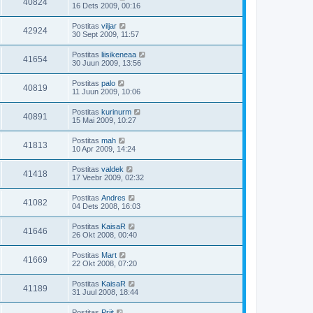
40824
16 Dets 2009, 00:16
Postitas
viljar
42924
30 Sept 2009, 11:57
Postitas
liisikeneaa
41654
30 Juun 2009, 13:56
Postitas
palo
40819
11 Juun 2009, 10:06
Postitas
kurinurm
40891
15 Mai 2009, 10:27
Postitas
mah
41813
10 Apr 2009, 14:24
Postitas
valdek
41418
17 Veebr 2009, 02:32
Postitas
Andres
41082
04 Dets 2008, 16:03
Postitas
KaisaR
41646
26 Okt 2008, 00:40
Postitas
Mart
41669
22 Okt 2008, 07:20
Postitas
KaisaR
41189
31 Juul 2008, 18:44
Postitas
Priit