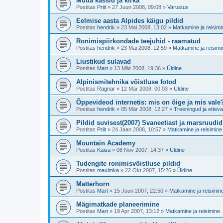
Müüa kassid ja kirka
Postitas
Priit
»
27 Juun 2008, 09:08
»
Varustus
Eelmise aasta Alpides käigu pildid
Postitas
hendrik
»
23 Mai 2008, 13:02
»
Matkamine ja reisimi
Ronimispiirkondade teejuhid - raamatud
Postitas
hendrik
»
23 Mai 2008, 12:59
»
Matkamine ja reisimi
Liustikud sulavad
Postitas
Mart
»
13 Mär 2008, 19:36
»
Üldine
Alpinismitehnika võistluse fotod
Postitas
Ragnar
»
12 Mär 2008, 00:03
»
Üldine
Õppevideod internetis: mis on õige ja mis vale
Postitas
hendrik
»
05 Mär 2008, 12:27
»
Treeningud ja etteva
Pildid suvisest(2007) Svaneetiast ja marsruudid
Postitas
Priit
»
24 Jaan 2008, 10:57
»
Matkamine ja reisimine
Mountain Academy
Postitas
Kaisa
»
08 Nov 2007, 14:37
»
Üldine
Tudengite ronimisvõistluse pildid
Postitas
maximka
»
22 Okt 2007, 15:26
»
Üldine
Matterhorn
Postitas
Mart
»
15 Juun 2007, 22:50
»
Matkamine ja reisimin
Mägimatkade planeerimine
Postitas
Mart
»
19 Apr 2007, 13:12
»
Matkamine ja reisimine