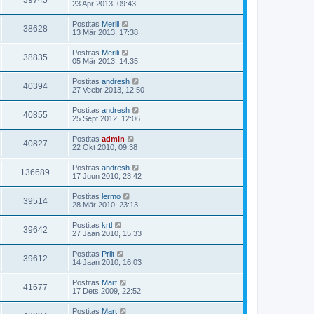
39745
23 Apr 2013, 09:43
Postitas
Merili
38628
13 Mär 2013, 17:38
Postitas
Merili
38835
05 Mär 2013, 14:35
Postitas
andresh
40394
27 Veebr 2013, 12:50
Postitas
andresh
40855
25 Sept 2012, 12:06
Postitas
admin
40827
22 Okt 2010, 09:38
Postitas
andresh
136689
17 Juun 2010, 23:42
Postitas
lermo
39514
28 Mär 2010, 23:13
Postitas
krtl
39642
27 Jaan 2010, 15:33
Postitas
Priit
39612
14 Jaan 2010, 16:03
Postitas
Mart
41677
17 Dets 2009, 22:52
Postitas
Mart