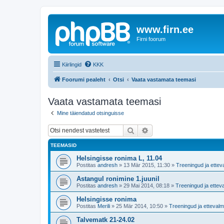
www.firn.ee
Firni foorum
Kiirlingid
KKK
Foorumi pealeht
Otsi
Vaata vastamata teemasi
Vaata vastamata teemasi
Mine täiendatud otsinguisse
Otsi
Täiendatud otsing
TEEMASID
Helsingisse ronima L, 11.04
Postitas
andresh
»
13 Mär 2015, 11:30
»
Treeningud ja ettev
Astangul ronimine 1.juunil
Postitas
andresh
»
29 Mai 2014, 08:18
»
Treeningud ja ettev
Helsingisse ronima
Postitas
Merili
»
25 Mär 2014, 10:50
»
Treeningud ja ettevalm
Talvematk 21-24.02