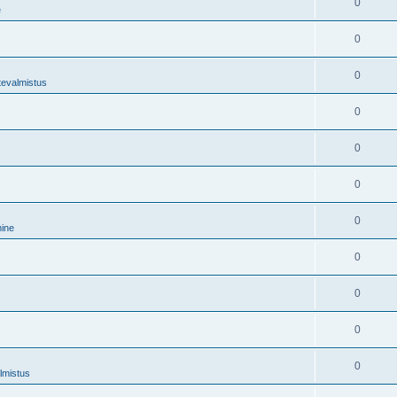
0
e
0
0
tevalmistus
0
0
0
0
mine
0
0
0
0
lmistus