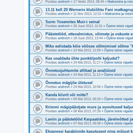
Postitas
andresh
»
17 Veebr 2014, 08:44
»
Matkamine ja reis
13.11 kell 20 Werneris klubiõhtu Fani matkagru
Postitas
andresh
»
11 Nov 2013, 12:31
»
Matkamine ja reisim
Surm Yosemites Muir-i seinal
Postitas
andresh
»
26 Juun 2013, 11:01
»
Õpime teiste vigad
Päästetööd, ettevalmistus, võimete ja oskuste 
Postitas
andresh
»
18 Juun 2013, 13:44
»
Õpime teiste vigad
Miks eelistada köie vöösse sõlmimisel sõlme "
Postitas
andresh
»
24 Mai 2013, 12:09
»
Õpime teiste vigade
Kas usaldada ühte punkti/polti kaljudel?
Postitas
andresh
»
24 Mai 2013, 11:17
»
Õpime teiste vigade
Õnnetusjuhtumite allikad ja analüüsid
Postitas
andresh
»
24 Mai 2013, 11:13
»
Õpime teiste vigade
Õnnetus mägijõe ületusel
Postitas
andresh
»
24 Mai 2013, 10:56
»
Õpime teiste vigade
Kanda kiivrit või mitte?
Postitas
andresh
»
09 Mai 2013, 00:20
»
Õpime teiste vigade
Krimmi mägipäästjate mure ja soovitused kaljur
Postitas
andresh
»
08 Mai 2013, 07:26
»
Õpime teiste vigade
Laviin ja päästetööd Karpaatides, järelmõtted j
Postitas
andresh
»
07 Mai 2013, 06:58
»
Õpime teiste vigade
Ekspressi karabiinide kasutusest ning mõjust k