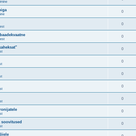
imine
piga
0
ine
0
est
ebaadekvaatne
0
est
kaheksat"
0
st
0
st
0
st
0
st
0
st
onijatele
0
st
a soovitused
0
st
öiele