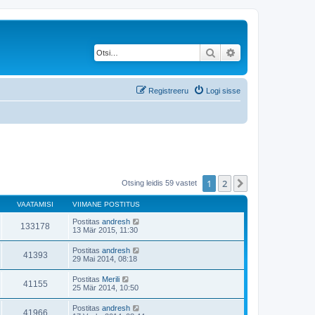
Otsi
Täiendatud otsing
Registreeru
Logi sisse
1
2
Järgmine
Otsing leidis 59 vastet
VAATAMISI
VIIMANE POSTITUS
Postitas
andresh
133178
13 Mär 2015, 11:30
Postitas
andresh
41393
29 Mai 2014, 08:18
Postitas
Merili
41155
25 Mär 2014, 10:50
Postitas
andresh
41966