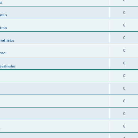
0
st
0
istus
0
istus
0
evalmistus
0
mine
0
tevalmistus
0
0
0
0
0
e