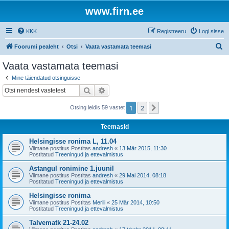
www.firn.ee
KKK
Registreeru
Logi sisse
O
Foorumi pealeht
Otsi
Vaata vastamata teemasi
t
Vaata vastamata teemasi
s
Mine täiendatud otsinguisse
i
Otsi
Täiendatud otsing
1
2
Järgmine
Otsing leidis 59 vastet
Teemasid
Helsingisse ronima L, 11.04
Viimane postitus Postitas
andresh
«
13 Mär 2015, 11:30
Postitatud
Treeningud ja ettevalmistus
Astangul ronimine 1.juunil
Viimane postitus Postitas
andresh
«
29 Mai 2014, 08:18
Postitatud
Treeningud ja ettevalmistus
Helsingisse ronima
Viimane postitus Postitas
Merili
«
25 Mär 2014, 10:50
Postitatud
Treeningud ja ettevalmistus
Talvematk 21-24.02