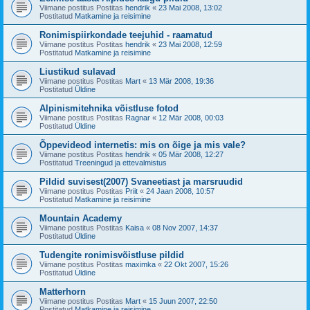
Viimane postitus Postitas
hendrik
«
23 Mai 2008, 13:02
Postitatud
Matkamine ja reisimine
Ronimispiirkondade teejuhid - raamatud
Viimane postitus Postitas
hendrik
«
23 Mai 2008, 12:59
Postitatud
Matkamine ja reisimine
Liustikud sulavad
Viimane postitus Postitas
Mart
«
13 Mär 2008, 19:36
Postitatud
Üldine
Alpinismitehnika võistluse fotod
Viimane postitus Postitas
Ragnar
«
12 Mär 2008, 00:03
Postitatud
Üldine
Õppevideod internetis: mis on õige ja mis vale?
Viimane postitus Postitas
hendrik
«
05 Mär 2008, 12:27
Postitatud
Treeningud ja ettevalmistus
Pildid suvisest(2007) Svaneetiast ja marsruudid
Viimane postitus Postitas
Priit
«
24 Jaan 2008, 10:57
Postitatud
Matkamine ja reisimine
Mountain Academy
Viimane postitus Postitas
Kaisa
«
08 Nov 2007, 14:37
Postitatud
Üldine
Tudengite ronimisvõistluse pildid
Viimane postitus Postitas
maximka
«
22 Okt 2007, 15:26
Postitatud
Üldine
Matterhorn
Viimane postitus Postitas
Mart
«
15 Juun 2007, 22:50
Postitatud
Matkamine ja reisimine