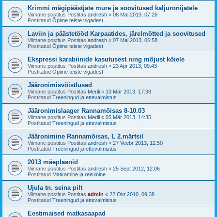
Krimmi mägipäästjate mure ja soovitused kaljuronijatele
Viimane postitus Postitas
andresh
«
08 Mai 2013, 07:26
Postitatud
Õpime teiste vigadest
Laviin ja päästetööd Karpaatides, järelmõtted ja soovitused
Viimane postitus Postitas
andresh
«
07 Mai 2013, 06:58
Postitatud
Õpime teiste vigadest
Ekspressi karabiinide kasutusest ning mõjust köiele
Viimane postitus Postitas
andresh
«
23 Apr 2013, 09:43
Postitatud
Õpime teiste vigadest
Jääronimisvõistlused
Viimane postitus Postitas
Merili
«
13 Mär 2013, 17:38
Postitatud
Treeningud ja ettevalmistus
Jääronimislaager Rannamõisas 8-10.03
Viimane postitus Postitas
Merili
«
05 Mär 2013, 14:35
Postitatud
Treeningud ja ettevalmistus
Jääronimine Rannamõisas, L 2.märtsil
Viimane postitus Postitas
andresh
«
27 Veebr 2013, 12:50
Postitatud
Treeningud ja ettevalmistus
2013 mäeplaanid
Viimane postitus Postitas
andresh
«
25 Sept 2012, 12:06
Postitatud
Matkamine ja reisimine
Ujula tn. seina pilt
Viimane postitus Postitas
admin
«
22 Okt 2010, 09:38
Postitatud
Treeningud ja ettevalmistus
Eestimaised matkasaapad