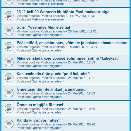
Viimane postitus Postitas
andresh
«
17 Veebr 2014, 08:44
Postitatud
Matkamine ja reisimine
13.11 kell 20 Werneris klubiõhtu Fani matkagrupiga
Viimane postitus Postitas
andresh
«
11 Nov 2013, 12:31
Postitatud
Matkamine ja reisimine
Surm Yosemites Muir-i seinal
Viimane postitus Postitas
andresh
«
26 Juun 2013, 11:01
Postitatud
Õpime teiste vigadest
Päästetööd, ettevalmistus, võimete ja oskuste ebaadekvaatne
Viimane postitus Postitas
andresh
«
18 Juun 2013, 13:44
Postitatud
Õpime teiste vigadest
Miks eelistada köie vöösse sõlmimisel sõlme "kaheksat"
Viimane postitus Postitas
andresh
«
24 Mai 2013, 12:09
Postitatud
Õpime teiste vigadest
Kas usaldada ühte punkti/polti kaljudel?
Viimane postitus Postitas
andresh
«
24 Mai 2013, 11:17
Postitatud
Õpime teiste vigadest
Õnnetusjuhtumite allikad ja analüüsid
Viimane postitus Postitas
andresh
«
24 Mai 2013, 11:13
Postitatud
Õpime teiste vigadest
Õnnetus mägijõe ületusel
Viimane postitus Postitas
andresh
«
24 Mai 2013, 10:56
Postitatud
Õpime teiste vigadest
Kanda kiivrit või mitte?
Viimane postitus Postitas
andresh
«
09 Mai 2013, 00:20
Postitatud
Õpime teiste vigadest