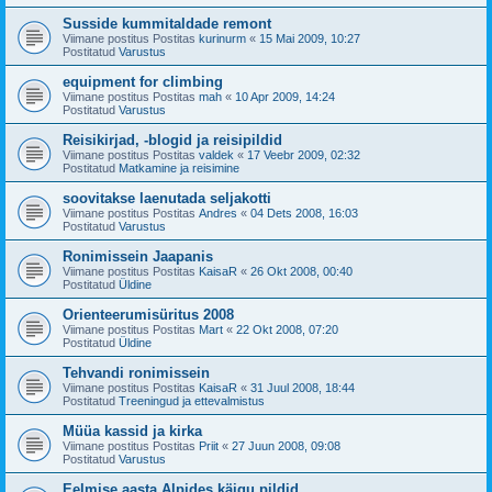
Susside kummitaldade remont
Viimane postitus Postitas
kurinurm
«
15 Mai 2009, 10:27
Postitatud
Varustus
equipment for climbing
Viimane postitus Postitas
mah
«
10 Apr 2009, 14:24
Postitatud
Varustus
Reisikirjad, -blogid ja reisipildid
Viimane postitus Postitas
valdek
«
17 Veebr 2009, 02:32
Postitatud
Matkamine ja reisimine
soovitakse laenutada seljakotti
Viimane postitus Postitas
Andres
«
04 Dets 2008, 16:03
Postitatud
Varustus
Ronimissein Jaapanis
Viimane postitus Postitas
KaisaR
«
26 Okt 2008, 00:40
Postitatud
Üldine
Orienteerumisüritus 2008
Viimane postitus Postitas
Mart
«
22 Okt 2008, 07:20
Postitatud
Üldine
Tehvandi ronimissein
Viimane postitus Postitas
KaisaR
«
31 Juul 2008, 18:44
Postitatud
Treeningud ja ettevalmistus
Müüa kassid ja kirka
Viimane postitus Postitas
Priit
«
27 Juun 2008, 09:08
Postitatud
Varustus
Eelmise aasta Alpides käigu pildid