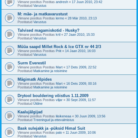
Viimane postitus Postitas
andresh
«
17 Juun 2010, 23:42
Postitatud
Varustus
M: mäe- ja matkavarustust
Viimane postitus Postitas
lermo
«
28 Mär 2010, 23:13
Postitatud
Varustus
Talvised magamiskotid - Husky?
Viimane postitus Postitas
krtl
«
27 Jaan 2010, 15:33
Postitatud
Varustus
Müüa saapd Millet Rock & Ice GTX nr 44 2/3
Viimane postitus Postitas
Priit
«
14 Jaan 2010, 16:03
Postitatud
Varustus
Surm Everestil
Viimane postitus Postitas
Mart
«
17 Dets 2009, 22:52
Postitatud
Matkamine ja reisimine
Mägimatk Alpides
Viimane postitus Postitas
Mart
«
16 Dets 2009, 00:16
Postitatud
Matkamine ja reisimine
Drytool bouldering võistlus 1.11.2009
Viimane postitus Postitas
viljar
«
30 Sept 2009, 11:57
Postitatud
Üldine
Kaalujälgijad
Viimane postitus Postitas
liisikeneaa
«
30 Juun 2009, 13:56
Postitatud
Treeningud ja ettevalmistus
Bask sulejakk ja -püksid Himal Suit
Viimane postitus Postitas
palo
«
11 Juun 2009, 10:06
Postitatud
Varustus