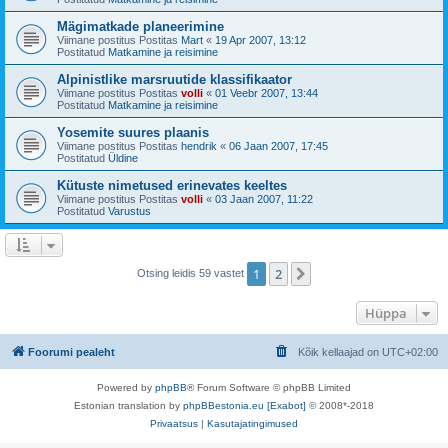
Mägimatkade planeerimine
Viimane postitus Postitas
Mart
«
19 Apr 2007, 13:12
Postitatud
Matkamine ja reisimine
Alpinistlike marsruutide klassifikaator
Viimane postitus Postitas
volli
«
01 Veebr 2007, 13:44
Postitatud
Matkamine ja reisimine
Yosemite suures plaanis
Viimane postitus Postitas
hendrik
«
06 Jaan 2007, 17:45
Postitatud
Üldine
Kütuste nimetused erinevates keeltes
Viimane postitus Postitas
volli
«
03 Jaan 2007, 11:22
Postitatud
Varustus
1
2
Järgmine
Otsing leidis 59 vastet
Hüppa
Foorumi pealeht
Kõik kellaajad on
UTC+02:00
Powered by
phpBB
® Forum Software © phpBB Limited
Estonian translation by
phpBBestonia.eu [Exabot]
© 2008*-2018
Privaatsus
|
Kasutajatingimused