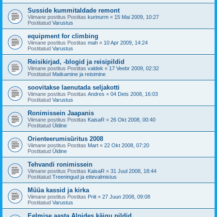
Susside kummitaldade remont
Viimane postitus Postitas
kurinurm
«
15 Mai 2009, 10:27
Postitatud
Varustus
equipment for climbing
Viimane postitus Postitas
mah
«
10 Apr 2009, 14:24
Postitatud
Varustus
Reisikirjad, -blogid ja reisipildid
Viimane postitus Postitas
valdek
«
17 Veebr 2009, 02:32
Postitatud
Matkamine ja reisimine
soovitakse laenutada seljakotti
Viimane postitus Postitas
Andres
«
04 Dets 2008, 16:03
Postitatud
Varustus
Ronimissein Jaapanis
Viimane postitus Postitas
KaisaR
«
26 Okt 2008, 00:40
Postitatud
Üldine
Orienteerumisüritus 2008
Viimane postitus Postitas
Mart
«
22 Okt 2008, 07:20
Postitatud
Üldine
Tehvandi ronimissein
Viimane postitus Postitas
KaisaR
«
31 Juul 2008, 18:44
Postitatud
Treeningud ja ettevalmistus
Müüa kassid ja kirka
Viimane postitus Postitas
Priit
«
27 Juun 2008, 09:08
Postitatud
Varustus
Eelmise aasta Alpides käigu pildid