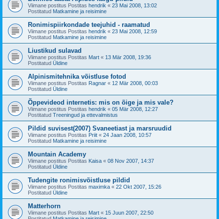
Viimane postitus Postitas
hendrik
«
23 Mai 2008, 13:02
Postitatud
Matkamine ja reisimine
Ronimispiirkondade teejuhid - raamatud
Viimane postitus Postitas
hendrik
«
23 Mai 2008, 12:59
Postitatud
Matkamine ja reisimine
Liustikud sulavad
Viimane postitus Postitas
Mart
«
13 Mär 2008, 19:36
Postitatud
Üldine
Alpinismitehnika võistluse fotod
Viimane postitus Postitas
Ragnar
«
12 Mär 2008, 00:03
Postitatud
Üldine
Õppevideod internetis: mis on õige ja mis vale?
Viimane postitus Postitas
hendrik
«
05 Mär 2008, 12:27
Postitatud
Treeningud ja ettevalmistus
Pildid suvisest(2007) Svaneetiast ja marsruudid
Viimane postitus Postitas
Priit
«
24 Jaan 2008, 10:57
Postitatud
Matkamine ja reisimine
Mountain Academy
Viimane postitus Postitas
Kaisa
«
08 Nov 2007, 14:37
Postitatud
Üldine
Tudengite ronimisvõistluse pildid
Viimane postitus Postitas
maximka
«
22 Okt 2007, 15:26
Postitatud
Üldine
Matterhorn
Viimane postitus Postitas
Mart
«
15 Juun 2007, 22:50
Postitatud
Matkamine ja reisimine