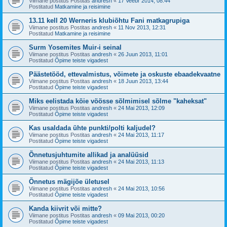
Viimane postitus Postitas
andresh
«
17 Veebr 2014, 08:44
Postitatud
Matkamine ja reisimine
13.11 kell 20 Werneris klubiõhtu Fani matkagrupiga
Viimane postitus Postitas
andresh
«
11 Nov 2013, 12:31
Postitatud
Matkamine ja reisimine
Surm Yosemites Muir-i seinal
Viimane postitus Postitas
andresh
«
26 Juun 2013, 11:01
Postitatud
Õpime teiste vigadest
Päästetööd, ettevalmistus, võimete ja oskuste ebaadekvaatne
Viimane postitus Postitas
andresh
«
18 Juun 2013, 13:44
Postitatud
Õpime teiste vigadest
Miks eelistada köie vöösse sõlmimisel sõlme "kaheksat"
Viimane postitus Postitas
andresh
«
24 Mai 2013, 12:09
Postitatud
Õpime teiste vigadest
Kas usaldada ühte punkti/polti kaljudel?
Viimane postitus Postitas
andresh
«
24 Mai 2013, 11:17
Postitatud
Õpime teiste vigadest
Õnnetusjuhtumite allikad ja analüüsid
Viimane postitus Postitas
andresh
«
24 Mai 2013, 11:13
Postitatud
Õpime teiste vigadest
Õnnetus mägijõe ületusel
Viimane postitus Postitas
andresh
«
24 Mai 2013, 10:56
Postitatud
Õpime teiste vigadest
Kanda kiivrit või mitte?
Viimane postitus Postitas
andresh
«
09 Mai 2013, 00:20
Postitatud
Õpime teiste vigadest