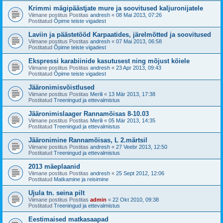
Krimmi mägipäästjate mure ja soovitused kaljuronijatele
Viimane postitus Postitas
andresh
«
08 Mai 2013, 07:26
Postitatud
Õpime teiste vigadest
Laviin ja päästetööd Karpaatides, järelmõtted ja soovitused
Viimane postitus Postitas
andresh
«
07 Mai 2013, 06:58
Postitatud
Õpime teiste vigadest
Ekspressi karabiinide kasutusest ning mõjust köiele
Viimane postitus Postitas
andresh
«
23 Apr 2013, 09:43
Postitatud
Õpime teiste vigadest
Jääronimisvõistlused
Viimane postitus Postitas
Merili
«
13 Mär 2013, 17:38
Postitatud
Treeningud ja ettevalmistus
Jääronimislaager Rannamõisas 8-10.03
Viimane postitus Postitas
Merili
«
05 Mär 2013, 14:35
Postitatud
Treeningud ja ettevalmistus
Jääronimine Rannamõisas, L 2.märtsil
Viimane postitus Postitas
andresh
«
27 Veebr 2013, 12:50
Postitatud
Treeningud ja ettevalmistus
2013 mäeplaanid
Viimane postitus Postitas
andresh
«
25 Sept 2012, 12:06
Postitatud
Matkamine ja reisimine
Ujula tn. seina pilt
Viimane postitus Postitas
admin
«
22 Okt 2010, 09:38
Postitatud
Treeningud ja ettevalmistus
Eestimaised matkasaapad