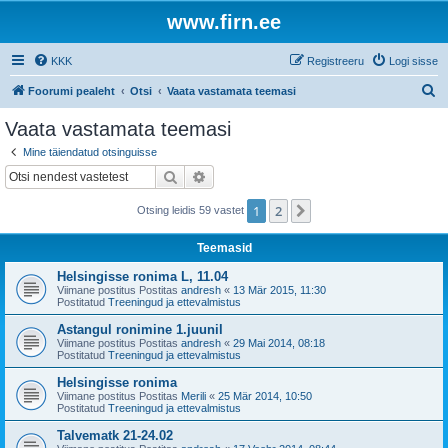
www.firn.ee
KKK
Registreeru
Logi sisse
O
Foorumi pealeht
Otsi
Vaata vastamata teemasi
t
Vaata vastamata teemasi
s
Mine täiendatud otsinguisse
i
Otsi
Täiendatud otsing
1
2
Järgmine
Otsing leidis 59 vastet
Teemasid
Helsingisse ronima L, 11.04
Viimane postitus Postitas
andresh
«
13 Mär 2015, 11:30
Postitatud
Treeningud ja ettevalmistus
Astangul ronimine 1.juunil
Viimane postitus Postitas
andresh
«
29 Mai 2014, 08:18
Postitatud
Treeningud ja ettevalmistus
Helsingisse ronima
Viimane postitus Postitas
Merili
«
25 Mär 2014, 10:50
Postitatud
Treeningud ja ettevalmistus
Talvematk 21-24.02