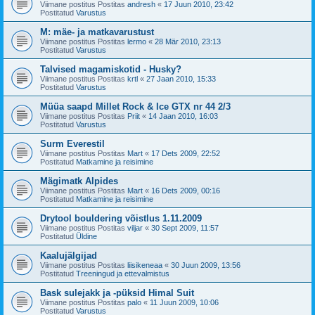
Viimane postitus Postitas
andresh
«
17 Juun 2010, 23:42
Postitatud
Varustus
M: mäe- ja matkavarustust
Viimane postitus Postitas
lermo
«
28 Mär 2010, 23:13
Postitatud
Varustus
Talvised magamiskotid - Husky?
Viimane postitus Postitas
krtl
«
27 Jaan 2010, 15:33
Postitatud
Varustus
Müüa saapd Millet Rock & Ice GTX nr 44 2/3
Viimane postitus Postitas
Priit
«
14 Jaan 2010, 16:03
Postitatud
Varustus
Surm Everestil
Viimane postitus Postitas
Mart
«
17 Dets 2009, 22:52
Postitatud
Matkamine ja reisimine
Mägimatk Alpides
Viimane postitus Postitas
Mart
«
16 Dets 2009, 00:16
Postitatud
Matkamine ja reisimine
Drytool bouldering võistlus 1.11.2009
Viimane postitus Postitas
viljar
«
30 Sept 2009, 11:57
Postitatud
Üldine
Kaalujälgijad
Viimane postitus Postitas
liisikeneaa
«
30 Juun 2009, 13:56
Postitatud
Treeningud ja ettevalmistus
Bask sulejakk ja -püksid Himal Suit
Viimane postitus Postitas
palo
«
11 Juun 2009, 10:06
Postitatud
Varustus