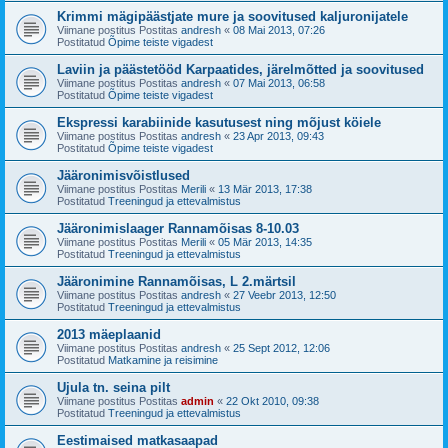
Krimmi mägipäästjate mure ja soovitused kaljuronijatele
Viimane postitus Postitas
andresh
«
08 Mai 2013, 07:26
Postitatud
Õpime teiste vigadest
Laviin ja päästetööd Karpaatides, järelmõtted ja soovitused
Viimane postitus Postitas
andresh
«
07 Mai 2013, 06:58
Postitatud
Õpime teiste vigadest
Ekspressi karabiinide kasutusest ning mõjust köiele
Viimane postitus Postitas
andresh
«
23 Apr 2013, 09:43
Postitatud
Õpime teiste vigadest
Jääronimisvõistlused
Viimane postitus Postitas
Merili
«
13 Mär 2013, 17:38
Postitatud
Treeningud ja ettevalmistus
Jääronimislaager Rannamõisas 8-10.03
Viimane postitus Postitas
Merili
«
05 Mär 2013, 14:35
Postitatud
Treeningud ja ettevalmistus
Jääronimine Rannamõisas, L 2.märtsil
Viimane postitus Postitas
andresh
«
27 Veebr 2013, 12:50
Postitatud
Treeningud ja ettevalmistus
2013 mäeplaanid
Viimane postitus Postitas
andresh
«
25 Sept 2012, 12:06
Postitatud
Matkamine ja reisimine
Ujula tn. seina pilt
Viimane postitus Postitas
admin
«
22 Okt 2010, 09:38
Postitatud
Treeningud ja ettevalmistus
Eestimaised matkasaapad