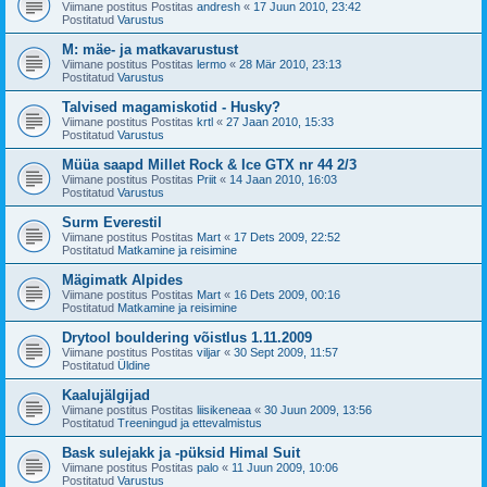
Viimane postitus Postitas
andresh
«
17 Juun 2010, 23:42
Postitatud
Varustus
M: mäe- ja matkavarustust
Viimane postitus Postitas
lermo
«
28 Mär 2010, 23:13
Postitatud
Varustus
Talvised magamiskotid - Husky?
Viimane postitus Postitas
krtl
«
27 Jaan 2010, 15:33
Postitatud
Varustus
Müüa saapd Millet Rock & Ice GTX nr 44 2/3
Viimane postitus Postitas
Priit
«
14 Jaan 2010, 16:03
Postitatud
Varustus
Surm Everestil
Viimane postitus Postitas
Mart
«
17 Dets 2009, 22:52
Postitatud
Matkamine ja reisimine
Mägimatk Alpides
Viimane postitus Postitas
Mart
«
16 Dets 2009, 00:16
Postitatud
Matkamine ja reisimine
Drytool bouldering võistlus 1.11.2009
Viimane postitus Postitas
viljar
«
30 Sept 2009, 11:57
Postitatud
Üldine
Kaalujälgijad
Viimane postitus Postitas
liisikeneaa
«
30 Juun 2009, 13:56
Postitatud
Treeningud ja ettevalmistus
Bask sulejakk ja -püksid Himal Suit
Viimane postitus Postitas
palo
«
11 Juun 2009, 10:06
Postitatud
Varustus