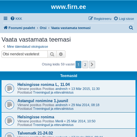
www.firn.ee
KKK
Registreeru
Logi sisse
O
Foorumi pealeht
Otsi
Vaata vastamata teemasi
t
Vaata vastamata teemasi
s
Mine täiendatud otsinguisse
i
Otsi
Täiendatud otsing
1
2
Järgmine
Otsing leidis 59 vastet
Teemasid
Helsingisse ronima L, 11.04
Viimane postitus Postitas
andresh
«
13 Mär 2015, 11:30
Postitatud
Treeningud ja ettevalmistus
Astangul ronimine 1.juunil
Viimane postitus Postitas
andresh
«
29 Mai 2014, 08:18
Postitatud
Treeningud ja ettevalmistus
Helsingisse ronima
Viimane postitus Postitas
Merili
«
25 Mär 2014, 10:50
Postitatud
Treeningud ja ettevalmistus
Talvematk 21-24.02