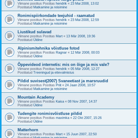
Viimane postitus Postitas
hendrik
«
23 Mai 2008, 13:02
Postitatud
Matkamine ja reisimine
Ronimispiirkondade teejuhid - raamatud
Viimane postitus Postitas
hendrik
«
23 Mai 2008, 12:59
Postitatud
Matkamine ja reisimine
Liustikud sulavad
Viimane postitus Postitas
Mart
«
13 Mär 2008, 19:36
Postitatud
Üldine
Alpinismitehnika võistluse fotod
Viimane postitus Postitas
Ragnar
«
12 Mär 2008, 00:03
Postitatud
Üldine
Õppevideod internetis: mis on õige ja mis vale?
Viimane postitus Postitas
hendrik
«
05 Mär 2008, 12:27
Postitatud
Treeningud ja ettevalmistus
Pildid suvisest(2007) Svaneetiast ja marsruudid
Viimane postitus Postitas
Priit
«
24 Jaan 2008, 10:57
Postitatud
Matkamine ja reisimine
Mountain Academy
Viimane postitus Postitas
Kaisa
«
08 Nov 2007, 14:37
Postitatud
Üldine
Tudengite ronimisvõistluse pildid
Viimane postitus Postitas
maximka
«
22 Okt 2007, 15:26
Postitatud
Üldine
Matterhorn
Viimane postitus Postitas
Mart
«
15 Juun 2007, 22:50
Postitatud
Matkamine ja reisimine