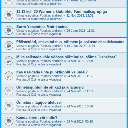
Viimane postitus Postitas
andresh
«
17 Veebr 2014, 08:44
Postitatud
Matkamine ja reisimine
13.11 kell 20 Werneris klubiõhtu Fani matkagrupiga
Viimane postitus Postitas
andresh
«
11 Nov 2013, 12:31
Postitatud
Matkamine ja reisimine
Surm Yosemites Muir-i seinal
Viimane postitus Postitas
andresh
«
26 Juun 2013, 11:01
Postitatud
Õpime teiste vigadest
Päästetööd, ettevalmistus, võimete ja oskuste ebaadekvaatne
Viimane postitus Postitas
andresh
«
18 Juun 2013, 13:44
Postitatud
Õpime teiste vigadest
Miks eelistada köie vöösse sõlmimisel sõlme "kaheksat"
Viimane postitus Postitas
andresh
«
24 Mai 2013, 12:09
Postitatud
Õpime teiste vigadest
Kas usaldada ühte punkti/polti kaljudel?
Viimane postitus Postitas
andresh
«
24 Mai 2013, 11:17
Postitatud
Õpime teiste vigadest
Õnnetusjuhtumite allikad ja analüüsid
Viimane postitus Postitas
andresh
«
24 Mai 2013, 11:13
Postitatud
Õpime teiste vigadest
Õnnetus mägijõe ületusel
Viimane postitus Postitas
andresh
«
24 Mai 2013, 10:56
Postitatud
Õpime teiste vigadest
Kanda kiivrit või mitte?
Viimane postitus Postitas
andresh
«
09 Mai 2013, 00:20
Postitatud
Õpime teiste vigadest