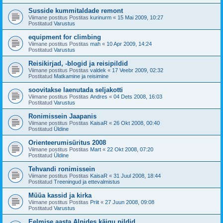
Susside kummitaldade remont
Viimane postitus Postitas
kurinurm
«
15 Mai 2009, 10:27
Postitatud
Varustus
equipment for climbing
Viimane postitus Postitas
mah
«
10 Apr 2009, 14:24
Postitatud
Varustus
Reisikirjad, -blogid ja reisipildid
Viimane postitus Postitas
valdek
«
17 Veebr 2009, 02:32
Postitatud
Matkamine ja reisimine
soovitakse laenutada seljakotti
Viimane postitus Postitas
Andres
«
04 Dets 2008, 16:03
Postitatud
Varustus
Ronimissein Jaapanis
Viimane postitus Postitas
KaisaR
«
26 Okt 2008, 00:40
Postitatud
Üldine
Orienteerumisüritus 2008
Viimane postitus Postitas
Mart
«
22 Okt 2008, 07:20
Postitatud
Üldine
Tehvandi ronimissein
Viimane postitus Postitas
KaisaR
«
31 Juul 2008, 18:44
Postitatud
Treeningud ja ettevalmistus
Müüa kassid ja kirka
Viimane postitus Postitas
Priit
«
27 Juun 2008, 09:08
Postitatud
Varustus
Eelmise aasta Alpides käigu pildid