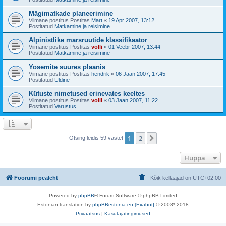
Mägimatkade planeerimine
Viimane postitus Postitas
Mart
«
19 Apr 2007, 13:12
Postitatud
Matkamine ja reisimine
Alpinistlike marsruutide klassifikaator
Viimane postitus Postitas
volli
«
01 Veebr 2007, 13:44
Postitatud
Matkamine ja reisimine
Yosemite suures plaanis
Viimane postitus Postitas
hendrik
«
06 Jaan 2007, 17:45
Postitatud
Üldine
Kütuste nimetused erinevates keeltes
Viimane postitus Postitas
volli
«
03 Jaan 2007, 11:22
Postitatud
Varustus
1
2
Järgmine
Otsing leidis 59 vastet
Hüppa
Foorumi pealeht
Kõik kellaajad on
UTC+02:00
Powered by
phpBB
® Forum Software © phpBB Limited
Estonian translation by
phpBBestonia.eu [Exabot]
© 2008*-2018
Privaatsus
|
Kasutajatingimused