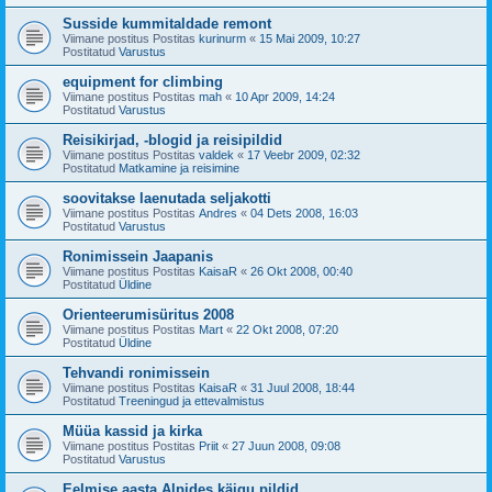
Susside kummitaldade remont
Viimane postitus Postitas
kurinurm
«
15 Mai 2009, 10:27
Postitatud
Varustus
equipment for climbing
Viimane postitus Postitas
mah
«
10 Apr 2009, 14:24
Postitatud
Varustus
Reisikirjad, -blogid ja reisipildid
Viimane postitus Postitas
valdek
«
17 Veebr 2009, 02:32
Postitatud
Matkamine ja reisimine
soovitakse laenutada seljakotti
Viimane postitus Postitas
Andres
«
04 Dets 2008, 16:03
Postitatud
Varustus
Ronimissein Jaapanis
Viimane postitus Postitas
KaisaR
«
26 Okt 2008, 00:40
Postitatud
Üldine
Orienteerumisüritus 2008
Viimane postitus Postitas
Mart
«
22 Okt 2008, 07:20
Postitatud
Üldine
Tehvandi ronimissein
Viimane postitus Postitas
KaisaR
«
31 Juul 2008, 18:44
Postitatud
Treeningud ja ettevalmistus
Müüa kassid ja kirka
Viimane postitus Postitas
Priit
«
27 Juun 2008, 09:08
Postitatud
Varustus
Eelmise aasta Alpides käigu pildid