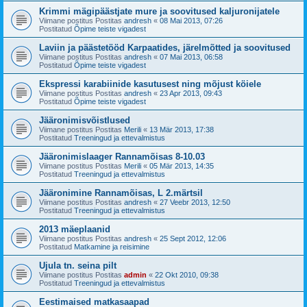
Krimmi mägipäästjate mure ja soovitused kaljuronijatele
Viimane postitus Postitas
andresh
«
08 Mai 2013, 07:26
Postitatud
Õpime teiste vigadest
Laviin ja päästetööd Karpaatides, järelmõtted ja soovitused
Viimane postitus Postitas
andresh
«
07 Mai 2013, 06:58
Postitatud
Õpime teiste vigadest
Ekspressi karabiinide kasutusest ning mõjust köiele
Viimane postitus Postitas
andresh
«
23 Apr 2013, 09:43
Postitatud
Õpime teiste vigadest
Jääronimisvõistlused
Viimane postitus Postitas
Merili
«
13 Mär 2013, 17:38
Postitatud
Treeningud ja ettevalmistus
Jääronimislaager Rannamõisas 8-10.03
Viimane postitus Postitas
Merili
«
05 Mär 2013, 14:35
Postitatud
Treeningud ja ettevalmistus
Jääronimine Rannamõisas, L 2.märtsil
Viimane postitus Postitas
andresh
«
27 Veebr 2013, 12:50
Postitatud
Treeningud ja ettevalmistus
2013 mäeplaanid
Viimane postitus Postitas
andresh
«
25 Sept 2012, 12:06
Postitatud
Matkamine ja reisimine
Ujula tn. seina pilt
Viimane postitus Postitas
admin
«
22 Okt 2010, 09:38
Postitatud
Treeningud ja ettevalmistus
Eestimaised matkasaapad