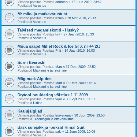
Viimane postitus Postitas
andresh
«
17 Juun 2010, 23:42
Postitatud
Varustus
M: mäe- ja matkavarustust
Viimane postitus Postitas
lermo
«
28 Mär 2010, 23:13
Postitatud
Varustus
Talvised magamiskotid - Husky?
Viimane postitus Postitas
krtl
«
27 Jaan 2010, 15:33
Postitatud
Varustus
Müüa saapd Millet Rock & Ice GTX nr 44 2/3
Viimane postitus Postitas
Priit
«
14 Jaan 2010, 16:03
Postitatud
Varustus
Surm Everestil
Viimane postitus Postitas
Mart
«
17 Dets 2009, 22:52
Postitatud
Matkamine ja reisimine
Mägimatk Alpides
Viimane postitus Postitas
Mart
«
16 Dets 2009, 00:16
Postitatud
Matkamine ja reisimine
Drytool bouldering võistlus 1.11.2009
Viimane postitus Postitas
viljar
«
30 Sept 2009, 11:57
Postitatud
Üldine
Kaalujälgijad
Viimane postitus Postitas
liisikeneaa
«
30 Juun 2009, 13:56
Postitatud
Treeningud ja ettevalmistus
Bask sulejakk ja -püksid Himal Suit
Viimane postitus Postitas
palo
«
11 Juun 2009, 10:06
Postitatud
Varustus