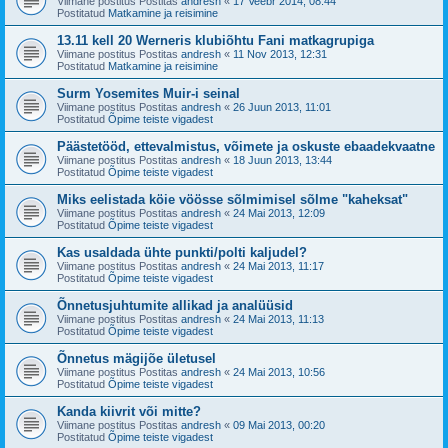
Viimane postitus Postitas
andresh
«
17 Veebr 2014, 08:44
Postitatud
Matkamine ja reisimine
13.11 kell 20 Werneris klubiõhtu Fani matkagrupiga
Viimane postitus Postitas
andresh
«
11 Nov 2013, 12:31
Postitatud
Matkamine ja reisimine
Surm Yosemites Muir-i seinal
Viimane postitus Postitas
andresh
«
26 Juun 2013, 11:01
Postitatud
Õpime teiste vigadest
Päästetööd, ettevalmistus, võimete ja oskuste ebaadekvaatne
Viimane postitus Postitas
andresh
«
18 Juun 2013, 13:44
Postitatud
Õpime teiste vigadest
Miks eelistada köie vöösse sõlmimisel sõlme "kaheksat"
Viimane postitus Postitas
andresh
«
24 Mai 2013, 12:09
Postitatud
Õpime teiste vigadest
Kas usaldada ühte punkti/polti kaljudel?
Viimane postitus Postitas
andresh
«
24 Mai 2013, 11:17
Postitatud
Õpime teiste vigadest
Õnnetusjuhtumite allikad ja analüüsid
Viimane postitus Postitas
andresh
«
24 Mai 2013, 11:13
Postitatud
Õpime teiste vigadest
Õnnetus mägijõe ületusel
Viimane postitus Postitas
andresh
«
24 Mai 2013, 10:56
Postitatud
Õpime teiste vigadest
Kanda kiivrit või mitte?
Viimane postitus Postitas
andresh
«
09 Mai 2013, 00:20
Postitatud
Õpime teiste vigadest