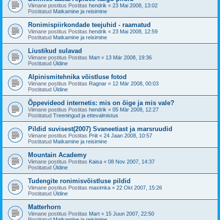
Viimane postitus Postitas
hendrik
«
23 Mai 2008, 13:02
Postitatud
Matkamine ja reisimine
Ronimispiirkondade teejuhid - raamatud
Viimane postitus Postitas
hendrik
«
23 Mai 2008, 12:59
Postitatud
Matkamine ja reisimine
Liustikud sulavad
Viimane postitus Postitas
Mart
«
13 Mär 2008, 19:36
Postitatud
Üldine
Alpinismitehnika võistluse fotod
Viimane postitus Postitas
Ragnar
«
12 Mär 2008, 00:03
Postitatud
Üldine
Õppevideod internetis: mis on õige ja mis vale?
Viimane postitus Postitas
hendrik
«
05 Mär 2008, 12:27
Postitatud
Treeningud ja ettevalmistus
Pildid suvisest(2007) Svaneetiast ja marsruudid
Viimane postitus Postitas
Priit
«
24 Jaan 2008, 10:57
Postitatud
Matkamine ja reisimine
Mountain Academy
Viimane postitus Postitas
Kaisa
«
08 Nov 2007, 14:37
Postitatud
Üldine
Tudengite ronimisvõistluse pildid
Viimane postitus Postitas
maximka
«
22 Okt 2007, 15:26
Postitatud
Üldine
Matterhorn
Viimane postitus Postitas
Mart
«
15 Juun 2007, 22:50
Postitatud
Matkamine ja reisimine