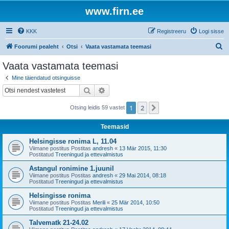
www.firn.ee
KKK
Registreeru
Logi sisse
O
Foorumi pealeht
Otsi
Vaata vastamata teemasi
t
Vaata vastamata teemasi
s
Mine täiendatud otsinguisse
i
Otsi
Täiendatud otsing
1
2
Järgmine
Otsing leidis 59 vastet
Teemasid
Helsingisse ronima L, 11.04
Viimane postitus Postitas
andresh
«
13 Mär 2015, 11:30
Postitatud
Treeningud ja ettevalmistus
Astangul ronimine 1.juunil
Viimane postitus Postitas
andresh
«
29 Mai 2014, 08:18
Postitatud
Treeningud ja ettevalmistus
Helsingisse ronima
Viimane postitus Postitas
Merili
«
25 Mär 2014, 10:50
Postitatud
Treeningud ja ettevalmistus
Talvematk 21-24.02