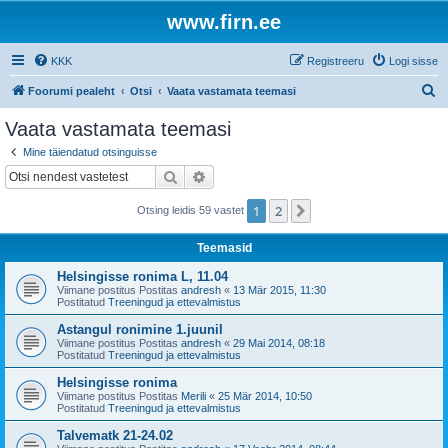
www.firn.ee
KKK
Registreeru
Logi sisse
O
Foorumi pealeht
Otsi
Vaata vastamata teemasi
t
Vaata vastamata teemasi
s
Mine täiendatud otsinguisse
i
Otsi
Täiendatud otsing
1
2
Järgmine
Otsing leidis 59 vastet
Teemasid
Helsingisse ronima L, 11.04
Viimane postitus Postitas
andresh
«
13 Mär 2015, 11:30
Postitatud
Treeningud ja ettevalmistus
Astangul ronimine 1.juunil
Viimane postitus Postitas
andresh
«
29 Mai 2014, 08:18
Postitatud
Treeningud ja ettevalmistus
Helsingisse ronima
Viimane postitus Postitas
Merili
«
25 Mär 2014, 10:50
Postitatud
Treeningud ja ettevalmistus
Talvematk 21-24.02