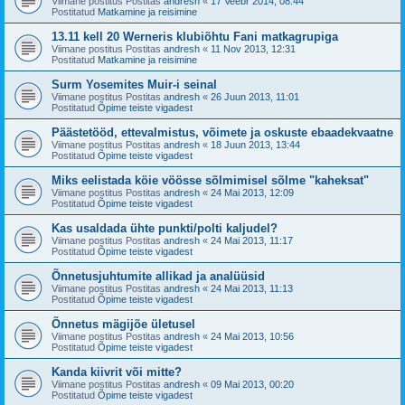
Viimane postitus Postitas
andresh
«
17 Veebr 2014, 08:44
Postitatud
Matkamine ja reisimine
13.11 kell 20 Werneris klubiõhtu Fani matkagrupiga
Viimane postitus Postitas
andresh
«
11 Nov 2013, 12:31
Postitatud
Matkamine ja reisimine
Surm Yosemites Muir-i seinal
Viimane postitus Postitas
andresh
«
26 Juun 2013, 11:01
Postitatud
Õpime teiste vigadest
Päästetööd, ettevalmistus, võimete ja oskuste ebaadekvaatne
Viimane postitus Postitas
andresh
«
18 Juun 2013, 13:44
Postitatud
Õpime teiste vigadest
Miks eelistada köie vöösse sõlmimisel sõlme "kaheksat"
Viimane postitus Postitas
andresh
«
24 Mai 2013, 12:09
Postitatud
Õpime teiste vigadest
Kas usaldada ühte punkti/polti kaljudel?
Viimane postitus Postitas
andresh
«
24 Mai 2013, 11:17
Postitatud
Õpime teiste vigadest
Õnnetusjuhtumite allikad ja analüüsid
Viimane postitus Postitas
andresh
«
24 Mai 2013, 11:13
Postitatud
Õpime teiste vigadest
Õnnetus mägijõe ületusel
Viimane postitus Postitas
andresh
«
24 Mai 2013, 10:56
Postitatud
Õpime teiste vigadest
Kanda kiivrit või mitte?
Viimane postitus Postitas
andresh
«
09 Mai 2013, 00:20
Postitatud
Õpime teiste vigadest