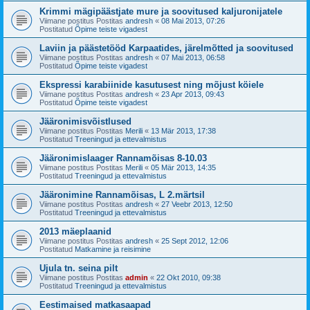
Krimmi mägipäästjate mure ja soovitused kaljuronijatele
Viimane postitus Postitas
andresh
«
08 Mai 2013, 07:26
Postitatud
Õpime teiste vigadest
Laviin ja päästetööd Karpaatides, järelmõtted ja soovitused
Viimane postitus Postitas
andresh
«
07 Mai 2013, 06:58
Postitatud
Õpime teiste vigadest
Ekspressi karabiinide kasutusest ning mõjust köiele
Viimane postitus Postitas
andresh
«
23 Apr 2013, 09:43
Postitatud
Õpime teiste vigadest
Jääronimisvõistlused
Viimane postitus Postitas
Merili
«
13 Mär 2013, 17:38
Postitatud
Treeningud ja ettevalmistus
Jääronimislaager Rannamõisas 8-10.03
Viimane postitus Postitas
Merili
«
05 Mär 2013, 14:35
Postitatud
Treeningud ja ettevalmistus
Jääronimine Rannamõisas, L 2.märtsil
Viimane postitus Postitas
andresh
«
27 Veebr 2013, 12:50
Postitatud
Treeningud ja ettevalmistus
2013 mäeplaanid
Viimane postitus Postitas
andresh
«
25 Sept 2012, 12:06
Postitatud
Matkamine ja reisimine
Ujula tn. seina pilt
Viimane postitus Postitas
admin
«
22 Okt 2010, 09:38
Postitatud
Treeningud ja ettevalmistus
Eestimaised matkasaapad