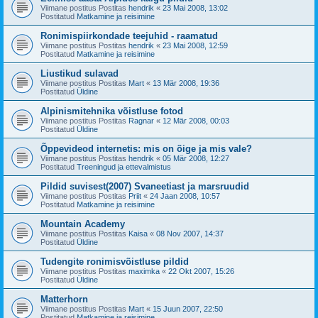
Viimane postitus Postitas
hendrik
«
23 Mai 2008, 13:02
Postitatud
Matkamine ja reisimine
Ronimispiirkondade teejuhid - raamatud
Viimane postitus Postitas
hendrik
«
23 Mai 2008, 12:59
Postitatud
Matkamine ja reisimine
Liustikud sulavad
Viimane postitus Postitas
Mart
«
13 Mär 2008, 19:36
Postitatud
Üldine
Alpinismitehnika võistluse fotod
Viimane postitus Postitas
Ragnar
«
12 Mär 2008, 00:03
Postitatud
Üldine
Õppevideod internetis: mis on õige ja mis vale?
Viimane postitus Postitas
hendrik
«
05 Mär 2008, 12:27
Postitatud
Treeningud ja ettevalmistus
Pildid suvisest(2007) Svaneetiast ja marsruudid
Viimane postitus Postitas
Priit
«
24 Jaan 2008, 10:57
Postitatud
Matkamine ja reisimine
Mountain Academy
Viimane postitus Postitas
Kaisa
«
08 Nov 2007, 14:37
Postitatud
Üldine
Tudengite ronimisvõistluse pildid
Viimane postitus Postitas
maximka
«
22 Okt 2007, 15:26
Postitatud
Üldine
Matterhorn
Viimane postitus Postitas
Mart
«
15 Juun 2007, 22:50
Postitatud
Matkamine ja reisimine