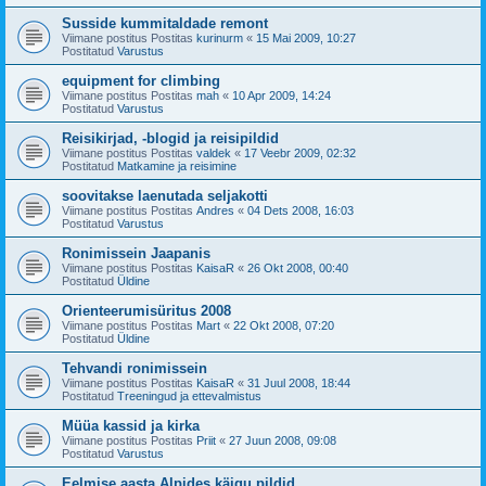
Susside kummitaldade remont
Viimane postitus Postitas
kurinurm
«
15 Mai 2009, 10:27
Postitatud
Varustus
equipment for climbing
Viimane postitus Postitas
mah
«
10 Apr 2009, 14:24
Postitatud
Varustus
Reisikirjad, -blogid ja reisipildid
Viimane postitus Postitas
valdek
«
17 Veebr 2009, 02:32
Postitatud
Matkamine ja reisimine
soovitakse laenutada seljakotti
Viimane postitus Postitas
Andres
«
04 Dets 2008, 16:03
Postitatud
Varustus
Ronimissein Jaapanis
Viimane postitus Postitas
KaisaR
«
26 Okt 2008, 00:40
Postitatud
Üldine
Orienteerumisüritus 2008
Viimane postitus Postitas
Mart
«
22 Okt 2008, 07:20
Postitatud
Üldine
Tehvandi ronimissein
Viimane postitus Postitas
KaisaR
«
31 Juul 2008, 18:44
Postitatud
Treeningud ja ettevalmistus
Müüa kassid ja kirka
Viimane postitus Postitas
Priit
«
27 Juun 2008, 09:08
Postitatud
Varustus
Eelmise aasta Alpides käigu pildid