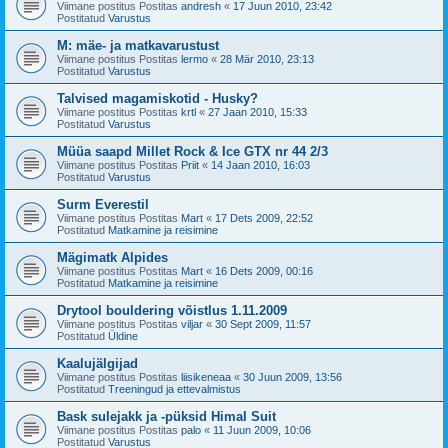
Viimane postitus Postitas
andresh
«
17 Juun 2010, 23:42
Postitatud
Varustus
M: mäe- ja matkavarustust
Viimane postitus Postitas
lermo
«
28 Mär 2010, 23:13
Postitatud
Varustus
Talvised magamiskotid - Husky?
Viimane postitus Postitas
krtl
«
27 Jaan 2010, 15:33
Postitatud
Varustus
Müüa saapd Millet Rock & Ice GTX nr 44 2/3
Viimane postitus Postitas
Priit
«
14 Jaan 2010, 16:03
Postitatud
Varustus
Surm Everestil
Viimane postitus Postitas
Mart
«
17 Dets 2009, 22:52
Postitatud
Matkamine ja reisimine
Mägimatk Alpides
Viimane postitus Postitas
Mart
«
16 Dets 2009, 00:16
Postitatud
Matkamine ja reisimine
Drytool bouldering võistlus 1.11.2009
Viimane postitus Postitas
viljar
«
30 Sept 2009, 11:57
Postitatud
Üldine
Kaalujälgijad
Viimane postitus Postitas
liisikeneaa
«
30 Juun 2009, 13:56
Postitatud
Treeningud ja ettevalmistus
Bask sulejakk ja -püksid Himal Suit
Viimane postitus Postitas
palo
«
11 Juun 2009, 10:06
Postitatud
Varustus