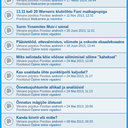
Viimane postitus Postitas
andresh
«
17 Veebr 2014, 08:44
Postitatud
Matkamine ja reisimine
13.11 kell 20 Werneris klubiõhtu Fani matkagrupiga
Viimane postitus Postitas
andresh
«
11 Nov 2013, 12:31
Postitatud
Matkamine ja reisimine
Surm Yosemites Muir-i seinal
Viimane postitus Postitas
andresh
«
26 Juun 2013, 11:01
Postitatud
Õpime teiste vigadest
Päästetööd, ettevalmistus, võimete ja oskuste ebaadekvaatne
Viimane postitus Postitas
andresh
«
18 Juun 2013, 13:44
Postitatud
Õpime teiste vigadest
Miks eelistada köie vöösse sõlmimisel sõlme "kaheksat"
Viimane postitus Postitas
andresh
«
24 Mai 2013, 12:09
Postitatud
Õpime teiste vigadest
Kas usaldada ühte punkti/polti kaljudel?
Viimane postitus Postitas
andresh
«
24 Mai 2013, 11:17
Postitatud
Õpime teiste vigadest
Õnnetusjuhtumite allikad ja analüüsid
Viimane postitus Postitas
andresh
«
24 Mai 2013, 11:13
Postitatud
Õpime teiste vigadest
Õnnetus mägijõe ületusel
Viimane postitus Postitas
andresh
«
24 Mai 2013, 10:56
Postitatud
Õpime teiste vigadest
Kanda kiivrit või mitte?
Viimane postitus Postitas
andresh
«
09 Mai 2013, 00:20
Postitatud
Õpime teiste vigadest