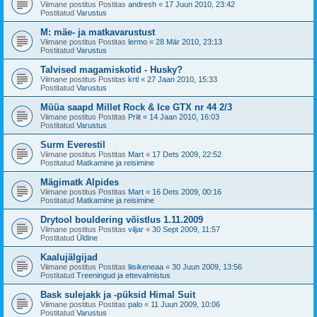
Viimane postitus Postitas
andresh
«
17 Juun 2010, 23:42
Postitatud
Varustus
M: mäe- ja matkavarustust
Viimane postitus Postitas
lermo
«
28 Mär 2010, 23:13
Postitatud
Varustus
Talvised magamiskotid - Husky?
Viimane postitus Postitas
krtl
«
27 Jaan 2010, 15:33
Postitatud
Varustus
Müüa saapd Millet Rock & Ice GTX nr 44 2/3
Viimane postitus Postitas
Priit
«
14 Jaan 2010, 16:03
Postitatud
Varustus
Surm Everestil
Viimane postitus Postitas
Mart
«
17 Dets 2009, 22:52
Postitatud
Matkamine ja reisimine
Mägimatk Alpides
Viimane postitus Postitas
Mart
«
16 Dets 2009, 00:16
Postitatud
Matkamine ja reisimine
Drytool bouldering võistlus 1.11.2009
Viimane postitus Postitas
viljar
«
30 Sept 2009, 11:57
Postitatud
Üldine
Kaalujälgijad
Viimane postitus Postitas
liisikeneaa
«
30 Juun 2009, 13:56
Postitatud
Treeningud ja ettevalmistus
Bask sulejakk ja -püksid Himal Suit
Viimane postitus Postitas
palo
«
11 Juun 2009, 10:06
Postitatud
Varustus