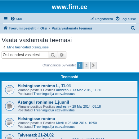
www.firn.ee
KKK
Registreeru
Logi sisse
O
Foorumi pealeht
Otsi
Vaata vastamata teemasi
t
Vaata vastamata teemasi
s
Mine täiendatud otsinguisse
i
Otsi
Täiendatud otsing
1
2
Järgmine
Otsing leidis 59 vastet
Teemasid
Helsingisse ronima L, 11.04
Viimane postitus Postitas
andresh
«
13 Mär 2015, 11:30
Postitatud
Treeningud ja ettevalmistus
Astangul ronimine 1.juunil
Viimane postitus Postitas
andresh
«
29 Mai 2014, 08:18
Postitatud
Treeningud ja ettevalmistus
Helsingisse ronima
Viimane postitus Postitas
Merili
«
25 Mär 2014, 10:50
Postitatud
Treeningud ja ettevalmistus
Talvematk 21-24.02