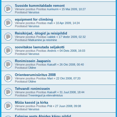
Susside kummitaldade remont
Viimane postitus Postitas
kurinurm
«
15 Mai 2009, 10:27
Postitatud
Varustus
equipment for climbing
Viimane postitus Postitas
mah
«
10 Apr 2009, 14:24
Postitatud
Varustus
Reisikirjad, -blogid ja reisipildid
Viimane postitus Postitas
valdek
«
17 Veebr 2009, 02:32
Postitatud
Matkamine ja reisimine
soovitakse laenutada seljakotti
Viimane postitus Postitas
Andres
«
04 Dets 2008, 16:03
Postitatud
Varustus
Ronimissein Jaapanis
Viimane postitus Postitas
KaisaR
«
26 Okt 2008, 00:40
Postitatud
Üldine
Orienteerumisüritus 2008
Viimane postitus Postitas
Mart
«
22 Okt 2008, 07:20
Postitatud
Üldine
Tehvandi ronimissein
Viimane postitus Postitas
KaisaR
«
31 Juul 2008, 18:44
Postitatud
Treeningud ja ettevalmistus
Müüa kassid ja kirka
Viimane postitus Postitas
Priit
«
27 Juun 2008, 09:08
Postitatud
Varustus
Eelmise aasta Alpides käigu pildid