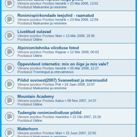
Viimane postitus Postitas
hendrik
«
23 Mai 2008, 13:02
Postitatud
Matkamine ja reisimine
Ronimispiirkondade teejuhid - raamatud
Viimane postitus Postitas
hendrik
«
23 Mai 2008, 12:59
Postitatud
Matkamine ja reisimine
Liustikud sulavad
Viimane postitus Postitas
Mart
«
13 Mär 2008, 19:36
Postitatud
Üldine
Alpinismitehnika võistluse fotod
Viimane postitus Postitas
Ragnar
«
12 Mär 2008, 00:03
Postitatud
Üldine
Õppevideod internetis: mis on õige ja mis vale?
Viimane postitus Postitas
hendrik
«
05 Mär 2008, 12:27
Postitatud
Treeningud ja ettevalmistus
Pildid suvisest(2007) Svaneetiast ja marsruudid
Viimane postitus Postitas
Priit
«
24 Jaan 2008, 10:57
Postitatud
Matkamine ja reisimine
Mountain Academy
Viimane postitus Postitas
Kaisa
«
08 Nov 2007, 14:37
Postitatud
Üldine
Tudengite ronimisvõistluse pildid
Viimane postitus Postitas
maximka
«
22 Okt 2007, 15:26
Postitatud
Üldine
Matterhorn
Viimane postitus Postitas
Mart
«
15 Juun 2007, 22:50
Postitatud
Matkamine ja reisimine