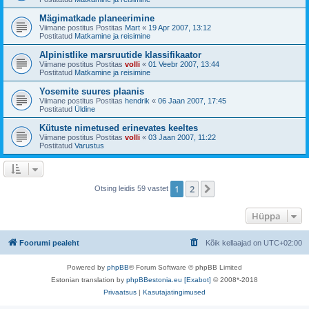
Mägimatkade planeerimine
Viimane postitus Postitas
Mart
«
19 Apr 2007, 13:12
Postitatud
Matkamine ja reisimine
Alpinistlike marsruutide klassifikaator
Viimane postitus Postitas
volli
«
01 Veebr 2007, 13:44
Postitatud
Matkamine ja reisimine
Yosemite suures plaanis
Viimane postitus Postitas
hendrik
«
06 Jaan 2007, 17:45
Postitatud
Üldine
Kütuste nimetused erinevates keeltes
Viimane postitus Postitas
volli
«
03 Jaan 2007, 11:22
Postitatud
Varustus
1
2
Järgmine
Otsing leidis 59 vastet
Hüppa
Foorumi pealeht
Kõik kellaajad on
UTC+02:00
Powered by
phpBB
® Forum Software © phpBB Limited
Estonian translation by
phpBBestonia.eu [Exabot]
© 2008*-2018
Privaatsus
|
Kasutajatingimused