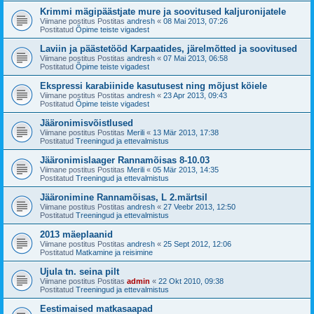
Krimmi mägipäästjate mure ja soovitused kaljuronijatele
Viimane postitus Postitas
andresh
«
08 Mai 2013, 07:26
Postitatud
Õpime teiste vigadest
Laviin ja päästetööd Karpaatides, järelmõtted ja soovitused
Viimane postitus Postitas
andresh
«
07 Mai 2013, 06:58
Postitatud
Õpime teiste vigadest
Ekspressi karabiinide kasutusest ning mõjust köiele
Viimane postitus Postitas
andresh
«
23 Apr 2013, 09:43
Postitatud
Õpime teiste vigadest
Jääronimisvõistlused
Viimane postitus Postitas
Merili
«
13 Mär 2013, 17:38
Postitatud
Treeningud ja ettevalmistus
Jääronimislaager Rannamõisas 8-10.03
Viimane postitus Postitas
Merili
«
05 Mär 2013, 14:35
Postitatud
Treeningud ja ettevalmistus
Jääronimine Rannamõisas, L 2.märtsil
Viimane postitus Postitas
andresh
«
27 Veebr 2013, 12:50
Postitatud
Treeningud ja ettevalmistus
2013 mäeplaanid
Viimane postitus Postitas
andresh
«
25 Sept 2012, 12:06
Postitatud
Matkamine ja reisimine
Ujula tn. seina pilt
Viimane postitus Postitas
admin
«
22 Okt 2010, 09:38
Postitatud
Treeningud ja ettevalmistus
Eestimaised matkasaapad