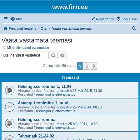
www.firn.ee
KKK
Registreeru
Logi sisse
O
Foorumi pealeht
Otsi
Vaata vastamata teemasi
t
Vaata vastamata teemasi
s
Mine täiendatud otsinguisse
i
Otsi
Täiendatud otsing
1
2
Järgmine
Otsing leidis 59 vastet
Teemasid
Helsingisse ronima L, 11.04
Viimane postitus Postitas
andresh
«
13 Mär 2015, 11:30
Postitatud
Treeningud ja ettevalmistus
Astangul ronimine 1.juunil
Viimane postitus Postitas
andresh
«
29 Mai 2014, 08:18
Postitatud
Treeningud ja ettevalmistus
Helsingisse ronima
Viimane postitus Postitas
Merili
«
25 Mär 2014, 10:50
Postitatud
Treeningud ja ettevalmistus
Talvematk 21-24.02