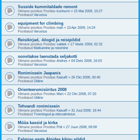
Susside kummitaldade remont
Viimane postitus Postitas
kurinurm
«
15 Mai 2009, 10:27
Postitatud
Varustus
equipment for climbing
Viimane postitus Postitas
mah
«
10 Apr 2009, 14:24
Postitatud
Varustus
Reisikirjad, -blogid ja reisipildid
Viimane postitus Postitas
valdek
«
17 Veebr 2009, 02:32
Postitatud
Matkamine ja reisimine
soovitakse laenutada seljakotti
Viimane postitus Postitas
Andres
«
04 Dets 2008, 16:03
Postitatud
Varustus
Ronimissein Jaapanis
Viimane postitus Postitas
KaisaR
«
26 Okt 2008, 00:40
Postitatud
Üldine
Orienteerumisüritus 2008
Viimane postitus Postitas
Mart
«
22 Okt 2008, 07:20
Postitatud
Üldine
Tehvandi ronimissein
Viimane postitus Postitas
KaisaR
«
31 Juul 2008, 18:44
Postitatud
Treeningud ja ettevalmistus
Müüa kassid ja kirka
Viimane postitus Postitas
Priit
«
27 Juun 2008, 09:08
Postitatud
Varustus
Eelmise aasta Alpides käigu pildid