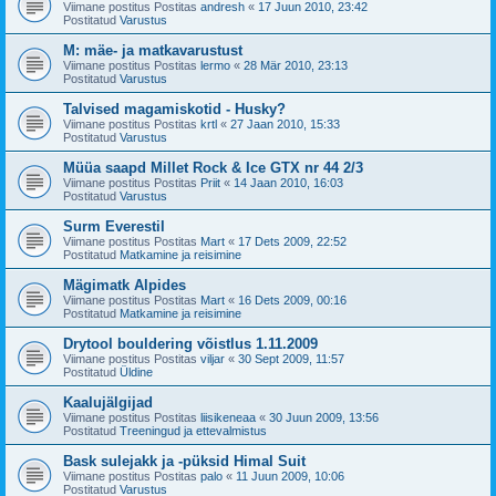
Viimane postitus Postitas
andresh
«
17 Juun 2010, 23:42
Postitatud
Varustus
M: mäe- ja matkavarustust
Viimane postitus Postitas
lermo
«
28 Mär 2010, 23:13
Postitatud
Varustus
Talvised magamiskotid - Husky?
Viimane postitus Postitas
krtl
«
27 Jaan 2010, 15:33
Postitatud
Varustus
Müüa saapd Millet Rock & Ice GTX nr 44 2/3
Viimane postitus Postitas
Priit
«
14 Jaan 2010, 16:03
Postitatud
Varustus
Surm Everestil
Viimane postitus Postitas
Mart
«
17 Dets 2009, 22:52
Postitatud
Matkamine ja reisimine
Mägimatk Alpides
Viimane postitus Postitas
Mart
«
16 Dets 2009, 00:16
Postitatud
Matkamine ja reisimine
Drytool bouldering võistlus 1.11.2009
Viimane postitus Postitas
viljar
«
30 Sept 2009, 11:57
Postitatud
Üldine
Kaalujälgijad
Viimane postitus Postitas
liisikeneaa
«
30 Juun 2009, 13:56
Postitatud
Treeningud ja ettevalmistus
Bask sulejakk ja -püksid Himal Suit
Viimane postitus Postitas
palo
«
11 Juun 2009, 10:06
Postitatud
Varustus