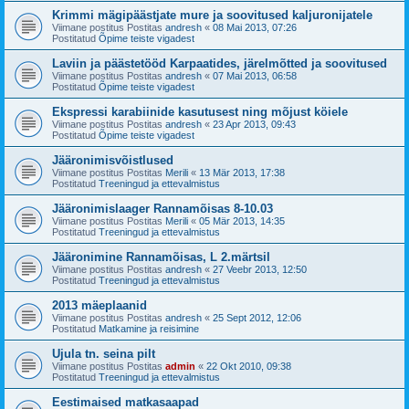
Krimmi mägipäästjate mure ja soovitused kaljuronijatele
Viimane postitus Postitas
andresh
«
08 Mai 2013, 07:26
Postitatud
Õpime teiste vigadest
Laviin ja päästetööd Karpaatides, järelmõtted ja soovitused
Viimane postitus Postitas
andresh
«
07 Mai 2013, 06:58
Postitatud
Õpime teiste vigadest
Ekspressi karabiinide kasutusest ning mõjust köiele
Viimane postitus Postitas
andresh
«
23 Apr 2013, 09:43
Postitatud
Õpime teiste vigadest
Jääronimisvõistlused
Viimane postitus Postitas
Merili
«
13 Mär 2013, 17:38
Postitatud
Treeningud ja ettevalmistus
Jääronimislaager Rannamõisas 8-10.03
Viimane postitus Postitas
Merili
«
05 Mär 2013, 14:35
Postitatud
Treeningud ja ettevalmistus
Jääronimine Rannamõisas, L 2.märtsil
Viimane postitus Postitas
andresh
«
27 Veebr 2013, 12:50
Postitatud
Treeningud ja ettevalmistus
2013 mäeplaanid
Viimane postitus Postitas
andresh
«
25 Sept 2012, 12:06
Postitatud
Matkamine ja reisimine
Ujula tn. seina pilt
Viimane postitus Postitas
admin
«
22 Okt 2010, 09:38
Postitatud
Treeningud ja ettevalmistus
Eestimaised matkasaapad