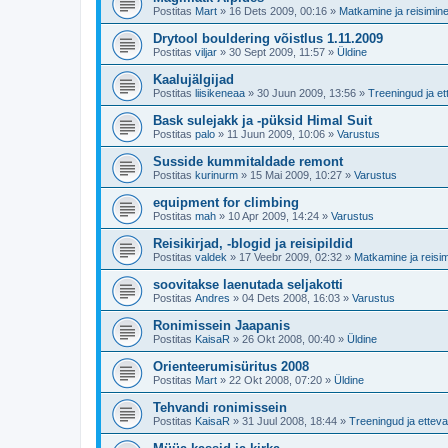
Postitas
Mart
»
16 Dets 2009, 00:16
»
Matkamine ja reisimin
Drytool bouldering võistlus 1.11.2009
Postitas
viljar
»
30 Sept 2009, 11:57
»
Üldine
Kaalujälgijad
Postitas
liisikeneaa
»
30 Juun 2009, 13:56
»
Treeningud ja et
Bask sulejakk ja -püksid Himal Suit
Postitas
palo
»
11 Juun 2009, 10:06
»
Varustus
Susside kummitaldade remont
Postitas
kurinurm
»
15 Mai 2009, 10:27
»
Varustus
equipment for climbing
Postitas
mah
»
10 Apr 2009, 14:24
»
Varustus
Reisikirjad, -blogid ja reisipildid
Postitas
valdek
»
17 Veebr 2009, 02:32
»
Matkamine ja reisi
soovitakse laenutada seljakotti
Postitas
Andres
»
04 Dets 2008, 16:03
»
Varustus
Ronimissein Jaapanis
Postitas
KaisaR
»
26 Okt 2008, 00:40
»
Üldine
Orienteerumisüritus 2008
Postitas
Mart
»
22 Okt 2008, 07:20
»
Üldine
Tehvandi ronimissein
Postitas
KaisaR
»
31 Juul 2008, 18:44
»
Treeningud ja etteva