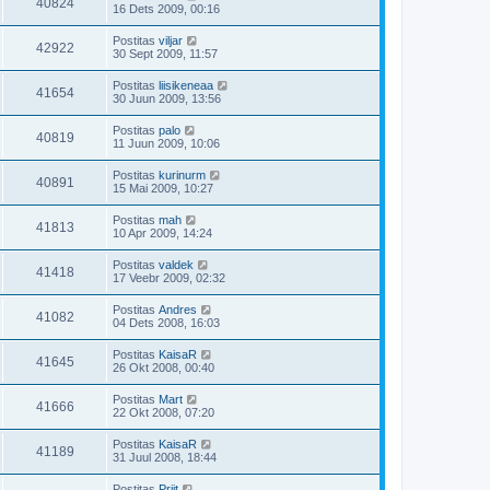
40824
16 Dets 2009, 00:16
Postitas
viljar
42922
30 Sept 2009, 11:57
Postitas
liisikeneaa
41654
30 Juun 2009, 13:56
Postitas
palo
40819
11 Juun 2009, 10:06
Postitas
kurinurm
40891
15 Mai 2009, 10:27
Postitas
mah
41813
10 Apr 2009, 14:24
Postitas
valdek
41418
17 Veebr 2009, 02:32
Postitas
Andres
41082
04 Dets 2008, 16:03
Postitas
KaisaR
41645
26 Okt 2008, 00:40
Postitas
Mart
41666
22 Okt 2008, 07:20
Postitas
KaisaR
41189
31 Juul 2008, 18:44
Postitas
Priit