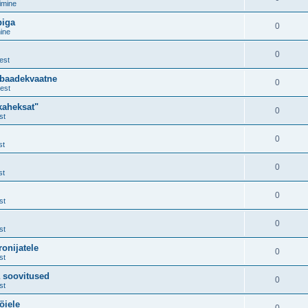
imine
piga
0
ine
0
est
ebaadekvaatne
0
est
kaheksat"
0
st
0
st
0
st
0
st
0
st
onijatele
0
st
a soovitused
0
st
öiele