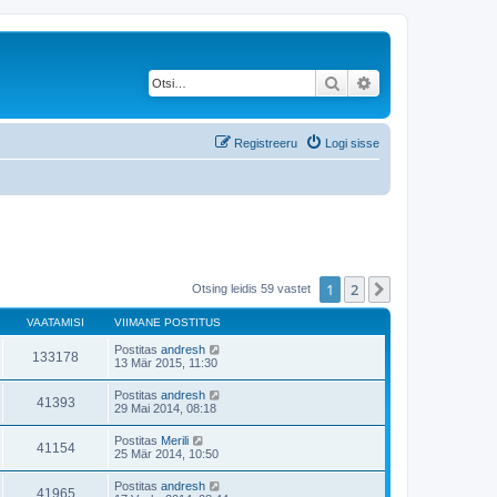
Otsi
Täiendatud otsing
Registreeru
Logi sisse
1
2
Järgmine
Otsing leidis 59 vastet
VAATAMISI
VIIMANE POSTITUS
Postitas
andresh
133178
13 Mär 2015, 11:30
Postitas
andresh
41393
29 Mai 2014, 08:18
Postitas
Merili
41154
25 Mär 2014, 10:50
Postitas
andresh
41965