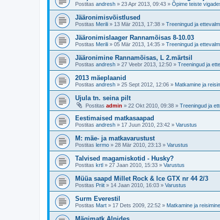
Postitas
andresh
»
23 Apr 2013, 09:43
»
Õpime teiste vigade
Jääronimisvõistlused
Postitas
Merili
»
13 Mär 2013, 17:38
»
Treeningud ja ettevalm
Jääronimislaager Rannamõisas 8-10.03
Postitas
Merili
»
05 Mär 2013, 14:35
»
Treeningud ja ettevalm
Jääronimine Rannamõisas, L 2.märtsil
Postitas
andresh
»
27 Veebr 2013, 12:50
»
Treeningud ja ett
2013 mäeplaanid
Postitas
andresh
»
25 Sept 2012, 12:06
»
Matkamine ja reisi
Ujula tn. seina pilt
Postitas
admin
»
22 Okt 2010, 09:38
»
Treeningud ja et
Eestimaised matkasaapad
Postitas
andresh
»
17 Juun 2010, 23:42
»
Varustus
M: mäe- ja matkavarustust
Postitas
lermo
»
28 Mär 2010, 23:13
»
Varustus
Talvised magamiskotid - Husky?
Postitas
krtl
»
27 Jaan 2010, 15:33
»
Varustus
Müüa saapd Millet Rock & Ice GTX nr 44 2/3
Postitas
Priit
»
14 Jaan 2010, 16:03
»
Varustus
Surm Everestil
Postitas
Mart
»
17 Dets 2009, 22:52
»
Matkamine ja reisimin
Mägimatk Alpides