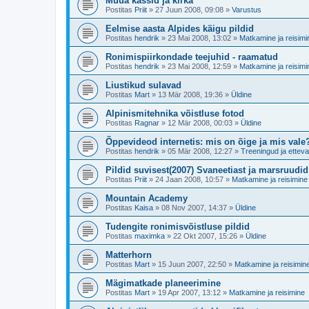
Müüa kassid ja kirka
Postitas
Priit
»
27 Juun 2008, 09:08
»
Varustus
Eelmise aasta Alpides käigu pildid
Postitas
hendrik
»
23 Mai 2008, 13:02
»
Matkamine ja reisimi
Ronimispiirkondade teejuhid - raamatud
Postitas
hendrik
»
23 Mai 2008, 12:59
»
Matkamine ja reisimi
Liustikud sulavad
Postitas
Mart
»
13 Mär 2008, 19:36
»
Üldine
Alpinismitehnika võistluse fotod
Postitas
Ragnar
»
12 Mär 2008, 00:03
»
Üldine
Õppevideod internetis: mis on õige ja mis vale
Postitas
hendrik
»
05 Mär 2008, 12:27
»
Treeningud ja etteva
Pildid suvisest(2007) Svaneetiast ja marsruudid
Postitas
Priit
»
24 Jaan 2008, 10:57
»
Matkamine ja reisimine
Mountain Academy
Postitas
Kaisa
»
08 Nov 2007, 14:37
»
Üldine
Tudengite ronimisvõistluse pildid
Postitas
maximka
»
22 Okt 2007, 15:26
»
Üldine
Matterhorn
Postitas
Mart
»
15 Juun 2007, 22:50
»
Matkamine ja reisimin
Mägimatkade planeerimine
Postitas
Mart
»
19 Apr 2007, 13:12
»
Matkamine ja reisimine