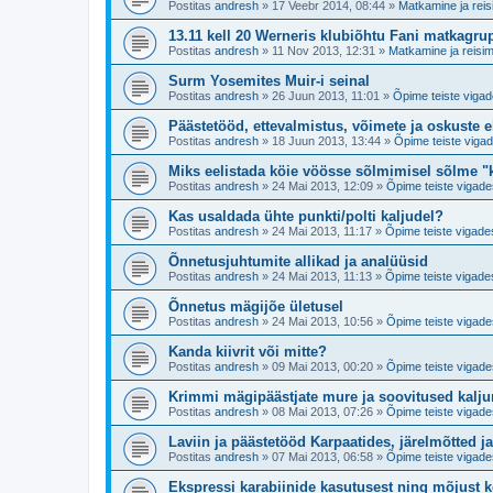
Postitas
andresh
»
17 Veebr 2014, 08:44
»
Matkamine ja reis
13.11 kell 20 Werneris klubiõhtu Fani matkagru
Postitas
andresh
»
11 Nov 2013, 12:31
»
Matkamine ja reisim
Surm Yosemites Muir-i seinal
Postitas
andresh
»
26 Juun 2013, 11:01
»
Õpime teiste vigad
Päästetööd, ettevalmistus, võimete ja oskuste 
Postitas
andresh
»
18 Juun 2013, 13:44
»
Õpime teiste vigad
Miks eelistada köie vöösse sõlmimisel sõlme "
Postitas
andresh
»
24 Mai 2013, 12:09
»
Õpime teiste vigade
Kas usaldada ühte punkti/polti kaljudel?
Postitas
andresh
»
24 Mai 2013, 11:17
»
Õpime teiste vigade
Õnnetusjuhtumite allikad ja analüüsid
Postitas
andresh
»
24 Mai 2013, 11:13
»
Õpime teiste vigade
Õnnetus mägijõe ületusel
Postitas
andresh
»
24 Mai 2013, 10:56
»
Õpime teiste vigade
Kanda kiivrit või mitte?
Postitas
andresh
»
09 Mai 2013, 00:20
»
Õpime teiste vigade
Krimmi mägipäästjate mure ja soovitused kaljur
Postitas
andresh
»
08 Mai 2013, 07:26
»
Õpime teiste vigade
Laviin ja päästetööd Karpaatides, järelmõtted j
Postitas
andresh
»
07 Mai 2013, 06:58
»
Õpime teiste vigade
Ekspressi karabiinide kasutusest ning mõjust k