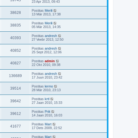
39745
23 Apr 2013, 09:43
Postitas
Merili
38628
13 Mär 2013, 17:38
Postitas
Merili
38835
05 Mär 2013, 14:35
Postitas
andresh
40393
27 Veebr 2013, 12:50
Postitas
andresh
40852
25 Sept 2012, 12:06
Postitas
admin
40827
22 Okt 2010, 09:38
Postitas
andresh
136689
17 Juun 2010, 23:42
Postitas
lermo
39514
28 Mär 2010, 23:13
Postitas
krtl
39642
27 Jaan 2010, 15:33
Postitas
Priit
39612
14 Jaan 2010, 16:03
Postitas
Mart
41677
17 Dets 2009, 22:52
Postitas
Mart