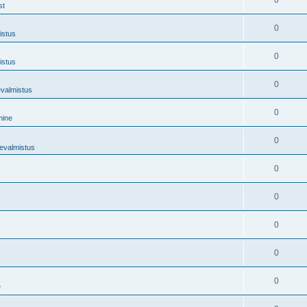
0
st
0
istus
0
istus
0
evalmistus
0
mine
0
tevalmistus
0
0
0
0
0
e