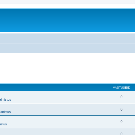
VASTUSEID
0
almistus
0
almistus
0
istus
0