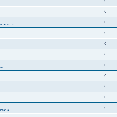
0
e
0
0
tevalmistus
0
0
0
0
mine
0
0
0
0
lmistus