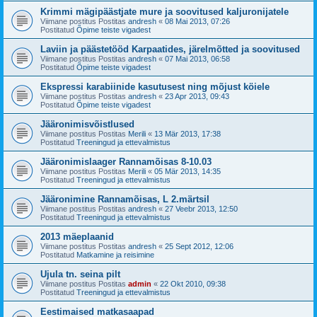
Krimmi mägipäästjate mure ja soovitused kaljuronijatele
Viimane postitus Postitas
andresh
«
08 Mai 2013, 07:26
Postitatud
Õpime teiste vigadest
Laviin ja päästetööd Karpaatides, järelmõtted ja soovitused
Viimane postitus Postitas
andresh
«
07 Mai 2013, 06:58
Postitatud
Õpime teiste vigadest
Ekspressi karabiinide kasutusest ning mõjust köiele
Viimane postitus Postitas
andresh
«
23 Apr 2013, 09:43
Postitatud
Õpime teiste vigadest
Jääronimisvõistlused
Viimane postitus Postitas
Merili
«
13 Mär 2013, 17:38
Postitatud
Treeningud ja ettevalmistus
Jääronimislaager Rannamõisas 8-10.03
Viimane postitus Postitas
Merili
«
05 Mär 2013, 14:35
Postitatud
Treeningud ja ettevalmistus
Jääronimine Rannamõisas, L 2.märtsil
Viimane postitus Postitas
andresh
«
27 Veebr 2013, 12:50
Postitatud
Treeningud ja ettevalmistus
2013 mäeplaanid
Viimane postitus Postitas
andresh
«
25 Sept 2012, 12:06
Postitatud
Matkamine ja reisimine
Ujula tn. seina pilt
Viimane postitus Postitas
admin
«
22 Okt 2010, 09:38
Postitatud
Treeningud ja ettevalmistus
Eestimaised matkasaapad