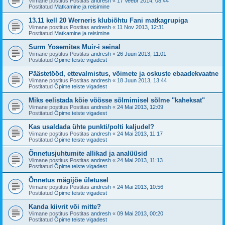
Viimane postitus Postitas
andresh
«
17 Veebr 2014, 08:44
Postitatud
Matkamine ja reisimine
13.11 kell 20 Werneris klubiõhtu Fani matkagrupiga
Viimane postitus Postitas
andresh
«
11 Nov 2013, 12:31
Postitatud
Matkamine ja reisimine
Surm Yosemites Muir-i seinal
Viimane postitus Postitas
andresh
«
26 Juun 2013, 11:01
Postitatud
Õpime teiste vigadest
Päästetööd, ettevalmistus, võimete ja oskuste ebaadekvaatne
Viimane postitus Postitas
andresh
«
18 Juun 2013, 13:44
Postitatud
Õpime teiste vigadest
Miks eelistada köie vöösse sõlmimisel sõlme "kaheksat"
Viimane postitus Postitas
andresh
«
24 Mai 2013, 12:09
Postitatud
Õpime teiste vigadest
Kas usaldada ühte punkti/polti kaljudel?
Viimane postitus Postitas
andresh
«
24 Mai 2013, 11:17
Postitatud
Õpime teiste vigadest
Õnnetusjuhtumite allikad ja analüüsid
Viimane postitus Postitas
andresh
«
24 Mai 2013, 11:13
Postitatud
Õpime teiste vigadest
Õnnetus mägijõe ületusel
Viimane postitus Postitas
andresh
«
24 Mai 2013, 10:56
Postitatud
Õpime teiste vigadest
Kanda kiivrit või mitte?
Viimane postitus Postitas
andresh
«
09 Mai 2013, 00:20
Postitatud
Õpime teiste vigadest