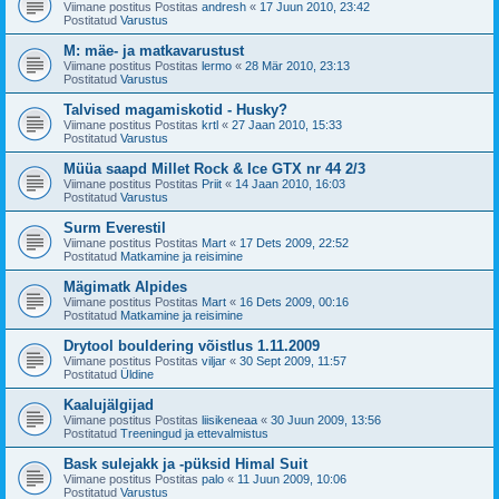
Viimane postitus Postitas
andresh
«
17 Juun 2010, 23:42
Postitatud
Varustus
M: mäe- ja matkavarustust
Viimane postitus Postitas
lermo
«
28 Mär 2010, 23:13
Postitatud
Varustus
Talvised magamiskotid - Husky?
Viimane postitus Postitas
krtl
«
27 Jaan 2010, 15:33
Postitatud
Varustus
Müüa saapd Millet Rock & Ice GTX nr 44 2/3
Viimane postitus Postitas
Priit
«
14 Jaan 2010, 16:03
Postitatud
Varustus
Surm Everestil
Viimane postitus Postitas
Mart
«
17 Dets 2009, 22:52
Postitatud
Matkamine ja reisimine
Mägimatk Alpides
Viimane postitus Postitas
Mart
«
16 Dets 2009, 00:16
Postitatud
Matkamine ja reisimine
Drytool bouldering võistlus 1.11.2009
Viimane postitus Postitas
viljar
«
30 Sept 2009, 11:57
Postitatud
Üldine
Kaalujälgijad
Viimane postitus Postitas
liisikeneaa
«
30 Juun 2009, 13:56
Postitatud
Treeningud ja ettevalmistus
Bask sulejakk ja -püksid Himal Suit
Viimane postitus Postitas
palo
«
11 Juun 2009, 10:06
Postitatud
Varustus