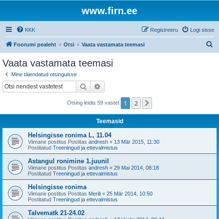
www.firn.ee
KKK
Registreeru
Logi sisse
O
Foorumi pealeht
Otsi
Vaata vastamata teemasi
t
Vaata vastamata teemasi
s
Mine täiendatud otsinguisse
i
Otsi
Täiendatud otsing
1
2
Järgmine
Otsing leidis 59 vastet
Teemasid
Helsingisse ronima L, 11.04
Viimane postitus Postitas
andresh
«
13 Mär 2015, 11:30
Postitatud
Treeningud ja ettevalmistus
Astangul ronimine 1.juunil
Viimane postitus Postitas
andresh
«
29 Mai 2014, 08:18
Postitatud
Treeningud ja ettevalmistus
Helsingisse ronima
Viimane postitus Postitas
Merili
«
25 Mär 2014, 10:50
Postitatud
Treeningud ja ettevalmistus
Talvematk 21-24.02