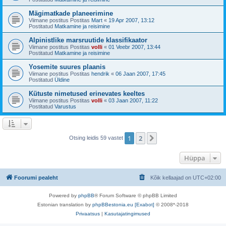
Mägimatkade planeerimine
Viimane postitus Postitas
Mart
«
19 Apr 2007, 13:12
Postitatud
Matkamine ja reisimine
Alpinistlike marsruutide klassifikaator
Viimane postitus Postitas
volli
«
01 Veebr 2007, 13:44
Postitatud
Matkamine ja reisimine
Yosemite suures plaanis
Viimane postitus Postitas
hendrik
«
06 Jaan 2007, 17:45
Postitatud
Üldine
Kütuste nimetused erinevates keeltes
Viimane postitus Postitas
volli
«
03 Jaan 2007, 11:22
Postitatud
Varustus
1
2
Järgmine
Otsing leidis 59 vastet
Hüppa
Foorumi pealeht
Kõik kellaajad on
UTC+02:00
Powered by
phpBB
® Forum Software © phpBB Limited
Estonian translation by
phpBBestonia.eu [Exabot]
© 2008*-2018
Privaatsus
|
Kasutajatingimused