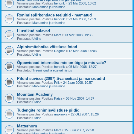
Viimane postitus Postitas
hendrik
«
23 Mai 2008, 13:02
Postitatud
Matkamine ja reisimine
Ronimispiirkondade teejuhid - raamatud
Viimane postitus Postitas
hendrik
«
23 Mai 2008, 12:59
Postitatud
Matkamine ja reisimine
Liustikud sulavad
Viimane postitus Postitas
Mart
«
13 Mär 2008, 19:36
Postitatud
Üldine
Alpinismitehnika võistluse fotod
Viimane postitus Postitas
Ragnar
«
12 Mär 2008, 00:03
Postitatud
Üldine
Õppevideod internetis: mis on õige ja mis vale?
Viimane postitus Postitas
hendrik
«
05 Mär 2008, 12:27
Postitatud
Treeningud ja ettevalmistus
Pildid suvisest(2007) Svaneetiast ja marsruudid
Viimane postitus Postitas
Priit
«
24 Jaan 2008, 10:57
Postitatud
Matkamine ja reisimine
Mountain Academy
Viimane postitus Postitas
Kaisa
«
08 Nov 2007, 14:37
Postitatud
Üldine
Tudengite ronimisvõistluse pildid
Viimane postitus Postitas
maximka
«
22 Okt 2007, 15:26
Postitatud
Üldine
Matterhorn
Viimane postitus Postitas
Mart
«
15 Juun 2007, 22:50
Postitatud
Matkamine ja reisimine