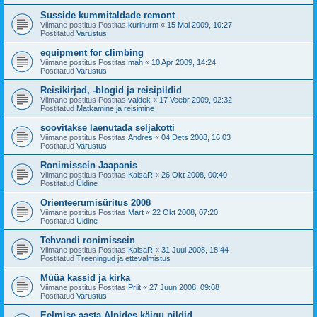
Susside kummitaldade remont
Viimane postitus Postitas
kurinurm
«
15 Mai 2009, 10:27
Postitatud
Varustus
equipment for climbing
Viimane postitus Postitas
mah
«
10 Apr 2009, 14:24
Postitatud
Varustus
Reisikirjad, -blogid ja reisipildid
Viimane postitus Postitas
valdek
«
17 Veebr 2009, 02:32
Postitatud
Matkamine ja reisimine
soovitakse laenutada seljakotti
Viimane postitus Postitas
Andres
«
04 Dets 2008, 16:03
Postitatud
Varustus
Ronimissein Jaapanis
Viimane postitus Postitas
KaisaR
«
26 Okt 2008, 00:40
Postitatud
Üldine
Orienteerumisüritus 2008
Viimane postitus Postitas
Mart
«
22 Okt 2008, 07:20
Postitatud
Üldine
Tehvandi ronimissein
Viimane postitus Postitas
KaisaR
«
31 Juul 2008, 18:44
Postitatud
Treeningud ja ettevalmistus
Müüa kassid ja kirka
Viimane postitus Postitas
Priit
«
27 Juun 2008, 09:08
Postitatud
Varustus
Eelmise aasta Alpides käigu pildid