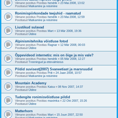
Viimane postitus Postitas
hendrik
«
23 Mai 2008, 13:02
Postitatud
Matkamine ja reisimine
Ronimispiirkondade teejuhid - raamatud
Viimane postitus Postitas
hendrik
«
23 Mai 2008, 12:59
Postitatud
Matkamine ja reisimine
Liustikud sulavad
Viimane postitus Postitas
Mart
«
13 Mär 2008, 19:36
Postitatud
Üldine
Alpinismitehnika võistluse fotod
Viimane postitus Postitas
Ragnar
«
12 Mär 2008, 00:03
Postitatud
Üldine
Õppevideod internetis: mis on õige ja mis vale?
Viimane postitus Postitas
hendrik
«
05 Mär 2008, 12:27
Postitatud
Treeningud ja ettevalmistus
Pildid suvisest(2007) Svaneetiast ja marsruudid
Viimane postitus Postitas
Priit
«
24 Jaan 2008, 10:57
Postitatud
Matkamine ja reisimine
Mountain Academy
Viimane postitus Postitas
Kaisa
«
08 Nov 2007, 14:37
Postitatud
Üldine
Tudengite ronimisvõistluse pildid
Viimane postitus Postitas
maximka
«
22 Okt 2007, 15:26
Postitatud
Üldine
Matterhorn
Viimane postitus Postitas
Mart
«
15 Juun 2007, 22:50
Postitatud
Matkamine ja reisimine