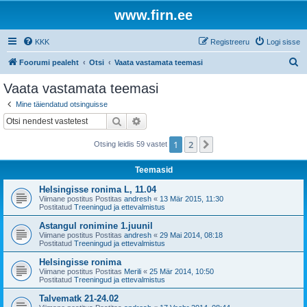
www.firn.ee
KKK
Registreeru
Logi sisse
O
Foorumi pealeht
Otsi
Vaata vastamata teemasi
t
Vaata vastamata teemasi
s
Mine täiendatud otsinguisse
i
Otsi
Täiendatud otsing
1
2
Järgmine
Otsing leidis 59 vastet
Teemasid
Helsingisse ronima L, 11.04
Viimane postitus Postitas
andresh
«
13 Mär 2015, 11:30
Postitatud
Treeningud ja ettevalmistus
Astangul ronimine 1.juunil
Viimane postitus Postitas
andresh
«
29 Mai 2014, 08:18
Postitatud
Treeningud ja ettevalmistus
Helsingisse ronima
Viimane postitus Postitas
Merili
«
25 Mär 2014, 10:50
Postitatud
Treeningud ja ettevalmistus
Talvematk 21-24.02