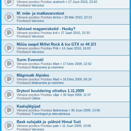
Viimane postitus Postitas
andresh
«
17 Juun 2010, 23:42
Postitatud
Varustus
M: mäe- ja matkavarustust
Viimane postitus Postitas
lermo
«
28 Mär 2010, 23:13
Postitatud
Varustus
Talvised magamiskotid - Husky?
Viimane postitus Postitas
krtl
«
27 Jaan 2010, 15:33
Postitatud
Varustus
Müüa saapd Millet Rock & Ice GTX nr 44 2/3
Viimane postitus Postitas
Priit
«
14 Jaan 2010, 16:03
Postitatud
Varustus
Surm Everestil
Viimane postitus Postitas
Mart
«
17 Dets 2009, 22:52
Postitatud
Matkamine ja reisimine
Mägimatk Alpides
Viimane postitus Postitas
Mart
«
16 Dets 2009, 00:16
Postitatud
Matkamine ja reisimine
Drytool bouldering võistlus 1.11.2009
Viimane postitus Postitas
viljar
«
30 Sept 2009, 11:57
Postitatud
Üldine
Kaalujälgijad
Viimane postitus Postitas
liisikeneaa
«
30 Juun 2009, 13:56
Postitatud
Treeningud ja ettevalmistus
Bask sulejakk ja -püksid Himal Suit
Viimane postitus Postitas
palo
«
11 Juun 2009, 10:06
Postitatud
Varustus