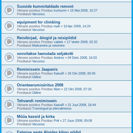
Susside kummitaldade remont
Viimane postitus Postitas
kurinurm
«
15 Mai 2009, 10:27
Postitatud
Varustus
equipment for climbing
Viimane postitus Postitas
mah
«
10 Apr 2009, 14:24
Postitatud
Varustus
Reisikirjad, -blogid ja reisipildid
Viimane postitus Postitas
valdek
«
17 Veebr 2009, 02:32
Postitatud
Matkamine ja reisimine
soovitakse laenutada seljakotti
Viimane postitus Postitas
Andres
«
04 Dets 2008, 16:03
Postitatud
Varustus
Ronimissein Jaapanis
Viimane postitus Postitas
KaisaR
«
26 Okt 2008, 00:40
Postitatud
Üldine
Orienteerumisüritus 2008
Viimane postitus Postitas
Mart
«
22 Okt 2008, 07:20
Postitatud
Üldine
Tehvandi ronimissein
Viimane postitus Postitas
KaisaR
«
31 Juul 2008, 18:44
Postitatud
Treeningud ja ettevalmistus
Müüa kassid ja kirka
Viimane postitus Postitas
Priit
«
27 Juun 2008, 09:08
Postitatud
Varustus
Eelmise aasta Alpides käigu pildid