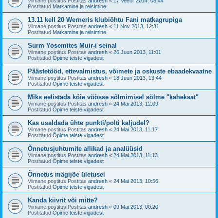
Viimane postitus Postitas
andresh
«
17 Veebr 2014, 08:44
Postitatud
Matkamine ja reisimine
13.11 kell 20 Werneris klubiõhtu Fani matkagrupiga
Viimane postitus Postitas
andresh
«
11 Nov 2013, 12:31
Postitatud
Matkamine ja reisimine
Surm Yosemites Muir-i seinal
Viimane postitus Postitas
andresh
«
26 Juun 2013, 11:01
Postitatud
Õpime teiste vigadest
Päästetööd, ettevalmistus, võimete ja oskuste ebaadekvaatne
Viimane postitus Postitas
andresh
«
18 Juun 2013, 13:44
Postitatud
Õpime teiste vigadest
Miks eelistada köie vöösse sõlmimisel sõlme "kaheksat"
Viimane postitus Postitas
andresh
«
24 Mai 2013, 12:09
Postitatud
Õpime teiste vigadest
Kas usaldada ühte punkti/polti kaljudel?
Viimane postitus Postitas
andresh
«
24 Mai 2013, 11:17
Postitatud
Õpime teiste vigadest
Õnnetusjuhtumite allikad ja analüüsid
Viimane postitus Postitas
andresh
«
24 Mai 2013, 11:13
Postitatud
Õpime teiste vigadest
Õnnetus mägijõe ületusel
Viimane postitus Postitas
andresh
«
24 Mai 2013, 10:56
Postitatud
Õpime teiste vigadest
Kanda kiivrit või mitte?
Viimane postitus Postitas
andresh
«
09 Mai 2013, 00:20
Postitatud
Õpime teiste vigadest