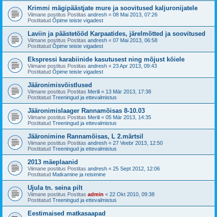
Krimmi mägipäästjate mure ja soovitused kaljuronijatele
Viimane postitus Postitas
andresh
«
08 Mai 2013, 07:26
Postitatud
Õpime teiste vigadest
Laviin ja päästetööd Karpaatides, järelmõtted ja soovitused
Viimane postitus Postitas
andresh
«
07 Mai 2013, 06:58
Postitatud
Õpime teiste vigadest
Ekspressi karabiinide kasutusest ning mõjust köiele
Viimane postitus Postitas
andresh
«
23 Apr 2013, 09:43
Postitatud
Õpime teiste vigadest
Jääronimisvõistlused
Viimane postitus Postitas
Merili
«
13 Mär 2013, 17:38
Postitatud
Treeningud ja ettevalmistus
Jääronimislaager Rannamõisas 8-10.03
Viimane postitus Postitas
Merili
«
05 Mär 2013, 14:35
Postitatud
Treeningud ja ettevalmistus
Jääronimine Rannamõisas, L 2.märtsil
Viimane postitus Postitas
andresh
«
27 Veebr 2013, 12:50
Postitatud
Treeningud ja ettevalmistus
2013 mäeplaanid
Viimane postitus Postitas
andresh
«
25 Sept 2012, 12:06
Postitatud
Matkamine ja reisimine
Ujula tn. seina pilt
Viimane postitus Postitas
admin
«
22 Okt 2010, 09:38
Postitatud
Treeningud ja ettevalmistus
Eestimaised matkasaapad