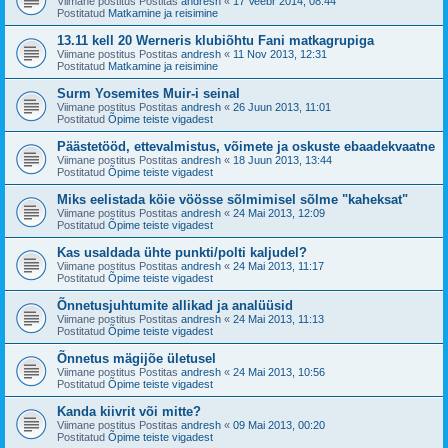
Viimane postitus Postitas
andresh
«
17 Veebr 2014, 08:44
Postitatud
Matkamine ja reisimine
13.11 kell 20 Werneris klubiõhtu Fani matkagrupiga
Viimane postitus Postitas
andresh
«
11 Nov 2013, 12:31
Postitatud
Matkamine ja reisimine
Surm Yosemites Muir-i seinal
Viimane postitus Postitas
andresh
«
26 Juun 2013, 11:01
Postitatud
Õpime teiste vigadest
Päästetööd, ettevalmistus, võimete ja oskuste ebaadekvaatne
Viimane postitus Postitas
andresh
«
18 Juun 2013, 13:44
Postitatud
Õpime teiste vigadest
Miks eelistada köie vöösse sõlmimisel sõlme "kaheksat"
Viimane postitus Postitas
andresh
«
24 Mai 2013, 12:09
Postitatud
Õpime teiste vigadest
Kas usaldada ühte punkti/polti kaljudel?
Viimane postitus Postitas
andresh
«
24 Mai 2013, 11:17
Postitatud
Õpime teiste vigadest
Õnnetusjuhtumite allikad ja analüüsid
Viimane postitus Postitas
andresh
«
24 Mai 2013, 11:13
Postitatud
Õpime teiste vigadest
Õnnetus mägijõe ületusel
Viimane postitus Postitas
andresh
«
24 Mai 2013, 10:56
Postitatud
Õpime teiste vigadest
Kanda kiivrit või mitte?
Viimane postitus Postitas
andresh
«
09 Mai 2013, 00:20
Postitatud
Õpime teiste vigadest