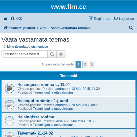
www.firn.ee
KKK
Registreeru
Logi sisse
O
Foorumi pealeht
Otsi
Vaata vastamata teemasi
t
Vaata vastamata teemasi
s
Mine täiendatud otsinguisse
i
Otsi
Täiendatud otsing
1
2
Järgmine
Otsing leidis 59 vastet
Teemasid
Helsingisse ronima L, 11.04
Viimane postitus Postitas
andresh
«
13 Mär 2015, 11:30
Postitatud
Treeningud ja ettevalmistus
Astangul ronimine 1.juunil
Viimane postitus Postitas
andresh
«
29 Mai 2014, 08:18
Postitatud
Treeningud ja ettevalmistus
Helsingisse ronima
Viimane postitus Postitas
Merili
«
25 Mär 2014, 10:50
Postitatud
Treeningud ja ettevalmistus
Talvematk 21-24.02