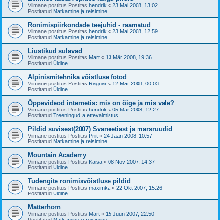
Viimane postitus Postitas
hendrik
«
23 Mai 2008, 13:02
Postitatud
Matkamine ja reisimine
Ronimispiirkondade teejuhid - raamatud
Viimane postitus Postitas
hendrik
«
23 Mai 2008, 12:59
Postitatud
Matkamine ja reisimine
Liustikud sulavad
Viimane postitus Postitas
Mart
«
13 Mär 2008, 19:36
Postitatud
Üldine
Alpinismitehnika võistluse fotod
Viimane postitus Postitas
Ragnar
«
12 Mär 2008, 00:03
Postitatud
Üldine
Õppevideod internetis: mis on õige ja mis vale?
Viimane postitus Postitas
hendrik
«
05 Mär 2008, 12:27
Postitatud
Treeningud ja ettevalmistus
Pildid suvisest(2007) Svaneetiast ja marsruudid
Viimane postitus Postitas
Priit
«
24 Jaan 2008, 10:57
Postitatud
Matkamine ja reisimine
Mountain Academy
Viimane postitus Postitas
Kaisa
«
08 Nov 2007, 14:37
Postitatud
Üldine
Tudengite ronimisvõistluse pildid
Viimane postitus Postitas
maximka
«
22 Okt 2007, 15:26
Postitatud
Üldine
Matterhorn
Viimane postitus Postitas
Mart
«
15 Juun 2007, 22:50
Postitatud
Matkamine ja reisimine