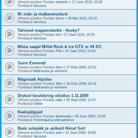
Viimane postitus Postitas
andresh
«
17 Juun 2010, 23:42
Postitatud
Varustus
M: mäe- ja matkavarustust
Viimane postitus Postitas
lermo
«
28 Mär 2010, 23:13
Postitatud
Varustus
Talvised magamiskotid - Husky?
Viimane postitus Postitas
krtl
«
27 Jaan 2010, 15:33
Postitatud
Varustus
Müüa saapd Millet Rock & Ice GTX nr 44 2/3
Viimane postitus Postitas
Priit
«
14 Jaan 2010, 16:03
Postitatud
Varustus
Surm Everestil
Viimane postitus Postitas
Mart
«
17 Dets 2009, 22:52
Postitatud
Matkamine ja reisimine
Mägimatk Alpides
Viimane postitus Postitas
Mart
«
16 Dets 2009, 00:16
Postitatud
Matkamine ja reisimine
Drytool bouldering võistlus 1.11.2009
Viimane postitus Postitas
viljar
«
30 Sept 2009, 11:57
Postitatud
Üldine
Kaalujälgijad
Viimane postitus Postitas
liisikeneaa
«
30 Juun 2009, 13:56
Postitatud
Treeningud ja ettevalmistus
Bask sulejakk ja -püksid Himal Suit
Viimane postitus Postitas
palo
«
11 Juun 2009, 10:06
Postitatud
Varustus