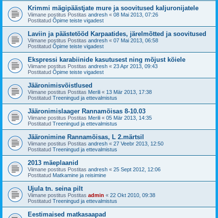
Krimmi mägipäästjate mure ja soovitused kaljuronijatele
Viimane postitus Postitas
andresh
«
08 Mai 2013, 07:26
Postitatud
Õpime teiste vigadest
Laviin ja päästetööd Karpaatides, järelmõtted ja soovitused
Viimane postitus Postitas
andresh
«
07 Mai 2013, 06:58
Postitatud
Õpime teiste vigadest
Ekspressi karabiinide kasutusest ning mõjust köiele
Viimane postitus Postitas
andresh
«
23 Apr 2013, 09:43
Postitatud
Õpime teiste vigadest
Jääronimisvõistlused
Viimane postitus Postitas
Merili
«
13 Mär 2013, 17:38
Postitatud
Treeningud ja ettevalmistus
Jääronimislaager Rannamõisas 8-10.03
Viimane postitus Postitas
Merili
«
05 Mär 2013, 14:35
Postitatud
Treeningud ja ettevalmistus
Jääronimine Rannamõisas, L 2.märtsil
Viimane postitus Postitas
andresh
«
27 Veebr 2013, 12:50
Postitatud
Treeningud ja ettevalmistus
2013 mäeplaanid
Viimane postitus Postitas
andresh
«
25 Sept 2012, 12:06
Postitatud
Matkamine ja reisimine
Ujula tn. seina pilt
Viimane postitus Postitas
admin
«
22 Okt 2010, 09:38
Postitatud
Treeningud ja ettevalmistus
Eestimaised matkasaapad