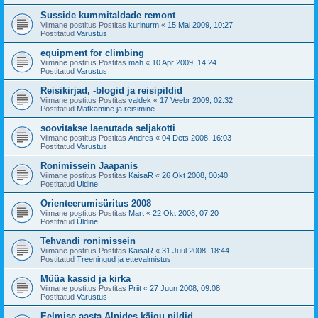
Susside kummitaldade remont
Viimane postitus Postitas
kurinurm
«
15 Mai 2009, 10:27
Postitatud
Varustus
equipment for climbing
Viimane postitus Postitas
mah
«
10 Apr 2009, 14:24
Postitatud
Varustus
Reisikirjad, -blogid ja reisipildid
Viimane postitus Postitas
valdek
«
17 Veebr 2009, 02:32
Postitatud
Matkamine ja reisimine
soovitakse laenutada seljakotti
Viimane postitus Postitas
Andres
«
04 Dets 2008, 16:03
Postitatud
Varustus
Ronimissein Jaapanis
Viimane postitus Postitas
KaisaR
«
26 Okt 2008, 00:40
Postitatud
Üldine
Orienteerumisüritus 2008
Viimane postitus Postitas
Mart
«
22 Okt 2008, 07:20
Postitatud
Üldine
Tehvandi ronimissein
Viimane postitus Postitas
KaisaR
«
31 Juul 2008, 18:44
Postitatud
Treeningud ja ettevalmistus
Müüa kassid ja kirka
Viimane postitus Postitas
Priit
«
27 Juun 2008, 09:08
Postitatud
Varustus
Eelmise aasta Alpides käigu pildid