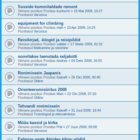
Susside kummitaldade remont
Viimane postitus Postitas
kurinurm
«
15 Mai 2009, 10:27
Postitatud
Varustus
equipment for climbing
Viimane postitus Postitas
mah
«
10 Apr 2009, 14:24
Postitatud
Varustus
Reisikirjad, -blogid ja reisipildid
Viimane postitus Postitas
valdek
«
17 Veebr 2009, 02:32
Postitatud
Matkamine ja reisimine
soovitakse laenutada seljakotti
Viimane postitus Postitas
Andres
«
04 Dets 2008, 16:03
Postitatud
Varustus
Ronimissein Jaapanis
Viimane postitus Postitas
KaisaR
«
26 Okt 2008, 00:40
Postitatud
Üldine
Orienteerumisüritus 2008
Viimane postitus Postitas
Mart
«
22 Okt 2008, 07:20
Postitatud
Üldine
Tehvandi ronimissein
Viimane postitus Postitas
KaisaR
«
31 Juul 2008, 18:44
Postitatud
Treeningud ja ettevalmistus
Müüa kassid ja kirka
Viimane postitus Postitas
Priit
«
27 Juun 2008, 09:08
Postitatud
Varustus
Eelmise aasta Alpides käigu pildid