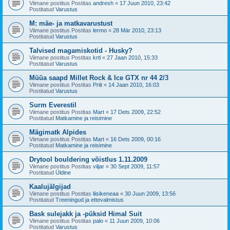
Viimane postitus Postitas
andresh
«
17 Juun 2010, 23:42
Postitatud
Varustus
M: mäe- ja matkavarustust
Viimane postitus Postitas
lermo
«
28 Mär 2010, 23:13
Postitatud
Varustus
Talvised magamiskotid - Husky?
Viimane postitus Postitas
krtl
«
27 Jaan 2010, 15:33
Postitatud
Varustus
Müüa saapd Millet Rock & Ice GTX nr 44 2/3
Viimane postitus Postitas
Priit
«
14 Jaan 2010, 16:03
Postitatud
Varustus
Surm Everestil
Viimane postitus Postitas
Mart
«
17 Dets 2009, 22:52
Postitatud
Matkamine ja reisimine
Mägimatk Alpides
Viimane postitus Postitas
Mart
«
16 Dets 2009, 00:16
Postitatud
Matkamine ja reisimine
Drytool bouldering võistlus 1.11.2009
Viimane postitus Postitas
viljar
«
30 Sept 2009, 11:57
Postitatud
Üldine
Kaalujälgijad
Viimane postitus Postitas
liisikeneaa
«
30 Juun 2009, 13:56
Postitatud
Treeningud ja ettevalmistus
Bask sulejakk ja -püksid Himal Suit
Viimane postitus Postitas
palo
«
11 Juun 2009, 10:06
Postitatud
Varustus