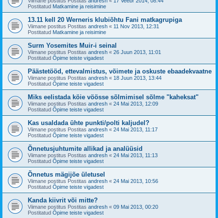
Viimane postitus Postitas
andresh
«
17 Veebr 2014, 08:44
Postitatud
Matkamine ja reisimine
13.11 kell 20 Werneris klubiõhtu Fani matkagrupiga
Viimane postitus Postitas
andresh
«
11 Nov 2013, 12:31
Postitatud
Matkamine ja reisimine
Surm Yosemites Muir-i seinal
Viimane postitus Postitas
andresh
«
26 Juun 2013, 11:01
Postitatud
Õpime teiste vigadest
Päästetööd, ettevalmistus, võimete ja oskuste ebaadekvaatne
Viimane postitus Postitas
andresh
«
18 Juun 2013, 13:44
Postitatud
Õpime teiste vigadest
Miks eelistada köie vöösse sõlmimisel sõlme "kaheksat"
Viimane postitus Postitas
andresh
«
24 Mai 2013, 12:09
Postitatud
Õpime teiste vigadest
Kas usaldada ühte punkti/polti kaljudel?
Viimane postitus Postitas
andresh
«
24 Mai 2013, 11:17
Postitatud
Õpime teiste vigadest
Õnnetusjuhtumite allikad ja analüüsid
Viimane postitus Postitas
andresh
«
24 Mai 2013, 11:13
Postitatud
Õpime teiste vigadest
Õnnetus mägijõe ületusel
Viimane postitus Postitas
andresh
«
24 Mai 2013, 10:56
Postitatud
Õpime teiste vigadest
Kanda kiivrit või mitte?
Viimane postitus Postitas
andresh
«
09 Mai 2013, 00:20
Postitatud
Õpime teiste vigadest