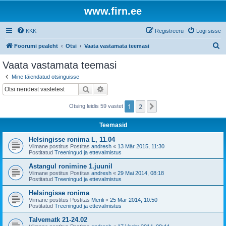
www.firn.ee
KKK
Registreeru
Logi sisse
O
Foorumi pealeht
Otsi
Vaata vastamata teemasi
t
Vaata vastamata teemasi
s
Mine täiendatud otsinguisse
i
Otsi
Täiendatud otsing
1
2
Järgmine
Otsing leidis 59 vastet
Teemasid
Helsingisse ronima L, 11.04
Viimane postitus Postitas
andresh
«
13 Mär 2015, 11:30
Postitatud
Treeningud ja ettevalmistus
Astangul ronimine 1.juunil
Viimane postitus Postitas
andresh
«
29 Mai 2014, 08:18
Postitatud
Treeningud ja ettevalmistus
Helsingisse ronima
Viimane postitus Postitas
Merili
«
25 Mär 2014, 10:50
Postitatud
Treeningud ja ettevalmistus
Talvematk 21-24.02