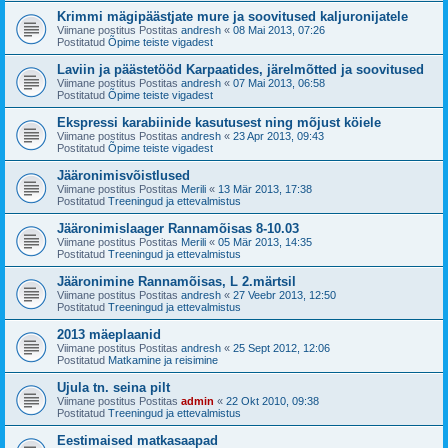
Krimmi mägipäästjate mure ja soovitused kaljuronijatele
Viimane postitus Postitas
andresh
«
08 Mai 2013, 07:26
Postitatud
Õpime teiste vigadest
Laviin ja päästetööd Karpaatides, järelmõtted ja soovitused
Viimane postitus Postitas
andresh
«
07 Mai 2013, 06:58
Postitatud
Õpime teiste vigadest
Ekspressi karabiinide kasutusest ning mõjust köiele
Viimane postitus Postitas
andresh
«
23 Apr 2013, 09:43
Postitatud
Õpime teiste vigadest
Jääronimisvõistlused
Viimane postitus Postitas
Merili
«
13 Mär 2013, 17:38
Postitatud
Treeningud ja ettevalmistus
Jääronimislaager Rannamõisas 8-10.03
Viimane postitus Postitas
Merili
«
05 Mär 2013, 14:35
Postitatud
Treeningud ja ettevalmistus
Jääronimine Rannamõisas, L 2.märtsil
Viimane postitus Postitas
andresh
«
27 Veebr 2013, 12:50
Postitatud
Treeningud ja ettevalmistus
2013 mäeplaanid
Viimane postitus Postitas
andresh
«
25 Sept 2012, 12:06
Postitatud
Matkamine ja reisimine
Ujula tn. seina pilt
Viimane postitus Postitas
admin
«
22 Okt 2010, 09:38
Postitatud
Treeningud ja ettevalmistus
Eestimaised matkasaapad