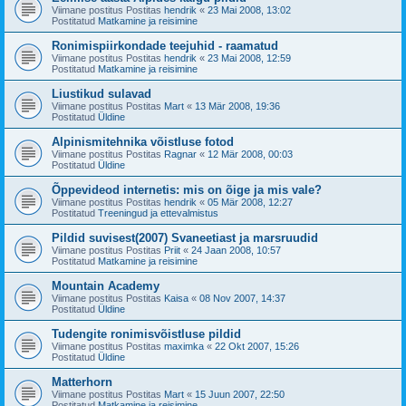
Viimane postitus Postitas
hendrik
«
23 Mai 2008, 13:02
Postitatud
Matkamine ja reisimine
Ronimispiirkondade teejuhid - raamatud
Viimane postitus Postitas
hendrik
«
23 Mai 2008, 12:59
Postitatud
Matkamine ja reisimine
Liustikud sulavad
Viimane postitus Postitas
Mart
«
13 Mär 2008, 19:36
Postitatud
Üldine
Alpinismitehnika võistluse fotod
Viimane postitus Postitas
Ragnar
«
12 Mär 2008, 00:03
Postitatud
Üldine
Õppevideod internetis: mis on õige ja mis vale?
Viimane postitus Postitas
hendrik
«
05 Mär 2008, 12:27
Postitatud
Treeningud ja ettevalmistus
Pildid suvisest(2007) Svaneetiast ja marsruudid
Viimane postitus Postitas
Priit
«
24 Jaan 2008, 10:57
Postitatud
Matkamine ja reisimine
Mountain Academy
Viimane postitus Postitas
Kaisa
«
08 Nov 2007, 14:37
Postitatud
Üldine
Tudengite ronimisvõistluse pildid
Viimane postitus Postitas
maximka
«
22 Okt 2007, 15:26
Postitatud
Üldine
Matterhorn
Viimane postitus Postitas
Mart
«
15 Juun 2007, 22:50
Postitatud
Matkamine ja reisimine