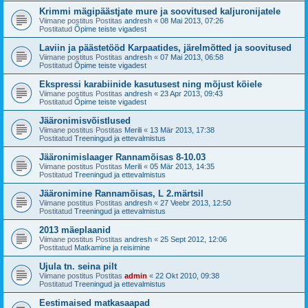
Krimmi mägipäästjate mure ja soovitused kaljuronijatele
Viimane postitus Postitas
andresh
«
08 Mai 2013, 07:26
Postitatud
Õpime teiste vigadest
Laviin ja päästetööd Karpaatides, järelmõtted ja soovitused
Viimane postitus Postitas
andresh
«
07 Mai 2013, 06:58
Postitatud
Õpime teiste vigadest
Ekspressi karabiinide kasutusest ning mõjust köiele
Viimane postitus Postitas
andresh
«
23 Apr 2013, 09:43
Postitatud
Õpime teiste vigadest
Jääronimisvõistlused
Viimane postitus Postitas
Merili
«
13 Mär 2013, 17:38
Postitatud
Treeningud ja ettevalmistus
Jääronimislaager Rannamõisas 8-10.03
Viimane postitus Postitas
Merili
«
05 Mär 2013, 14:35
Postitatud
Treeningud ja ettevalmistus
Jääronimine Rannamõisas, L 2.märtsil
Viimane postitus Postitas
andresh
«
27 Veebr 2013, 12:50
Postitatud
Treeningud ja ettevalmistus
2013 mäeplaanid
Viimane postitus Postitas
andresh
«
25 Sept 2012, 12:06
Postitatud
Matkamine ja reisimine
Ujula tn. seina pilt
Viimane postitus Postitas
admin
«
22 Okt 2010, 09:38
Postitatud
Treeningud ja ettevalmistus
Eestimaised matkasaapad