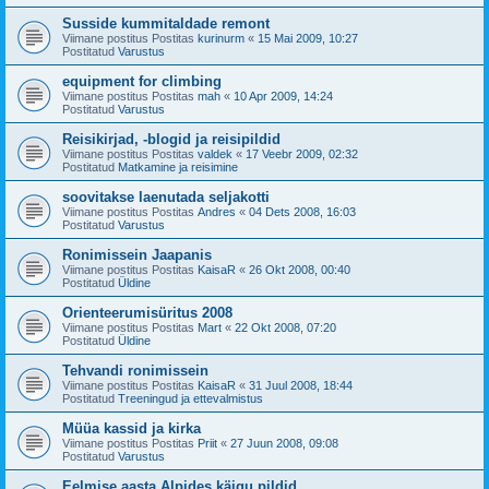
Susside kummitaldade remont
Viimane postitus Postitas
kurinurm
«
15 Mai 2009, 10:27
Postitatud
Varustus
equipment for climbing
Viimane postitus Postitas
mah
«
10 Apr 2009, 14:24
Postitatud
Varustus
Reisikirjad, -blogid ja reisipildid
Viimane postitus Postitas
valdek
«
17 Veebr 2009, 02:32
Postitatud
Matkamine ja reisimine
soovitakse laenutada seljakotti
Viimane postitus Postitas
Andres
«
04 Dets 2008, 16:03
Postitatud
Varustus
Ronimissein Jaapanis
Viimane postitus Postitas
KaisaR
«
26 Okt 2008, 00:40
Postitatud
Üldine
Orienteerumisüritus 2008
Viimane postitus Postitas
Mart
«
22 Okt 2008, 07:20
Postitatud
Üldine
Tehvandi ronimissein
Viimane postitus Postitas
KaisaR
«
31 Juul 2008, 18:44
Postitatud
Treeningud ja ettevalmistus
Müüa kassid ja kirka
Viimane postitus Postitas
Priit
«
27 Juun 2008, 09:08
Postitatud
Varustus
Eelmise aasta Alpides käigu pildid