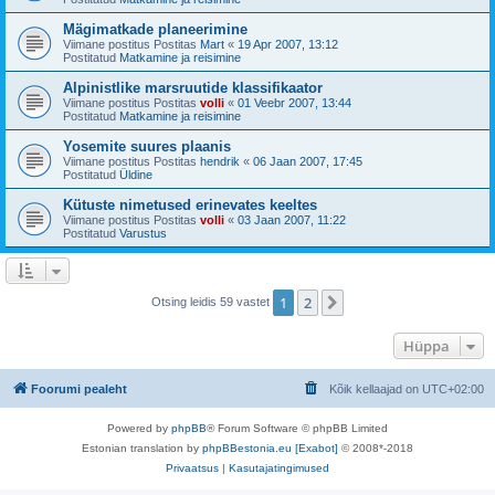
Mägimatkade planeerimine
Viimane postitus Postitas
Mart
«
19 Apr 2007, 13:12
Postitatud
Matkamine ja reisimine
Alpinistlike marsruutide klassifikaator
Viimane postitus Postitas
volli
«
01 Veebr 2007, 13:44
Postitatud
Matkamine ja reisimine
Yosemite suures plaanis
Viimane postitus Postitas
hendrik
«
06 Jaan 2007, 17:45
Postitatud
Üldine
Kütuste nimetused erinevates keeltes
Viimane postitus Postitas
volli
«
03 Jaan 2007, 11:22
Postitatud
Varustus
1
2
Järgmine
Otsing leidis 59 vastet
Hüppa
Foorumi pealeht
Kõik kellaajad on
UTC+02:00
Powered by
phpBB
® Forum Software © phpBB Limited
Estonian translation by
phpBBestonia.eu [Exabot]
© 2008*-2018
Privaatsus
|
Kasutajatingimused