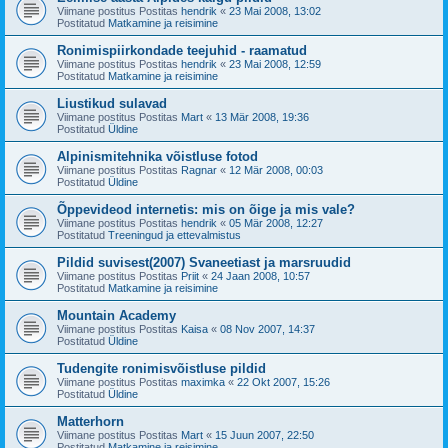
Viimane postitus Postitas
hendrik
«
23 Mai 2008, 13:02
Postitatud
Matkamine ja reisimine
Ronimispiirkondade teejuhid - raamatud
Viimane postitus Postitas
hendrik
«
23 Mai 2008, 12:59
Postitatud
Matkamine ja reisimine
Liustikud sulavad
Viimane postitus Postitas
Mart
«
13 Mär 2008, 19:36
Postitatud
Üldine
Alpinismitehnika võistluse fotod
Viimane postitus Postitas
Ragnar
«
12 Mär 2008, 00:03
Postitatud
Üldine
Õppevideod internetis: mis on õige ja mis vale?
Viimane postitus Postitas
hendrik
«
05 Mär 2008, 12:27
Postitatud
Treeningud ja ettevalmistus
Pildid suvisest(2007) Svaneetiast ja marsruudid
Viimane postitus Postitas
Priit
«
24 Jaan 2008, 10:57
Postitatud
Matkamine ja reisimine
Mountain Academy
Viimane postitus Postitas
Kaisa
«
08 Nov 2007, 14:37
Postitatud
Üldine
Tudengite ronimisvõistluse pildid
Viimane postitus Postitas
maximka
«
22 Okt 2007, 15:26
Postitatud
Üldine
Matterhorn
Viimane postitus Postitas
Mart
«
15 Juun 2007, 22:50
Postitatud
Matkamine ja reisimine