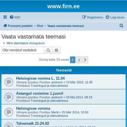
www.firn.ee
KKK
Registreeru
Logi sisse
O
Foorumi pealeht
Otsi
Vaata vastamata teemasi
t
Vaata vastamata teemasi
s
Mine täiendatud otsinguisse
i
Otsi
Täiendatud otsing
1
2
Järgmine
Otsing leidis 59 vastet
Teemasid
Helsingisse ronima L, 11.04
Viimane postitus Postitas
andresh
«
13 Mär 2015, 11:30
Postitatud
Treeningud ja ettevalmistus
Astangul ronimine 1.juunil
Viimane postitus Postitas
andresh
«
29 Mai 2014, 08:18
Postitatud
Treeningud ja ettevalmistus
Helsingisse ronima
Viimane postitus Postitas
Merili
«
25 Mär 2014, 10:50
Postitatud
Treeningud ja ettevalmistus
Talvematk 21-24.02