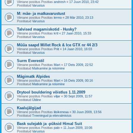
Viimane postitus Postitas
andresh
«
17 Juun 2010, 23:42
Postitatud
Varustus
M: mäe- ja matkavarustust
Viimane postitus Postitas
lermo
«
28 Mär 2010, 23:13
Postitatud
Varustus
Talvised magamiskotid - Husky?
Viimane postitus Postitas
krtl
«
27 Jaan 2010, 15:33
Postitatud
Varustus
Müüa saapd Millet Rock & Ice GTX nr 44 2/3
Viimane postitus Postitas
Priit
«
14 Jaan 2010, 16:03
Postitatud
Varustus
Surm Everestil
Viimane postitus Postitas
Mart
«
17 Dets 2009, 22:52
Postitatud
Matkamine ja reisimine
Mägimatk Alpides
Viimane postitus Postitas
Mart
«
16 Dets 2009, 00:16
Postitatud
Matkamine ja reisimine
Drytool bouldering võistlus 1.11.2009
Viimane postitus Postitas
viljar
«
30 Sept 2009, 11:57
Postitatud
Üldine
Kaalujälgijad
Viimane postitus Postitas
liisikeneaa
«
30 Juun 2009, 13:56
Postitatud
Treeningud ja ettevalmistus
Bask sulejakk ja -püksid Himal Suit
Viimane postitus Postitas
palo
«
11 Juun 2009, 10:06
Postitatud
Varustus