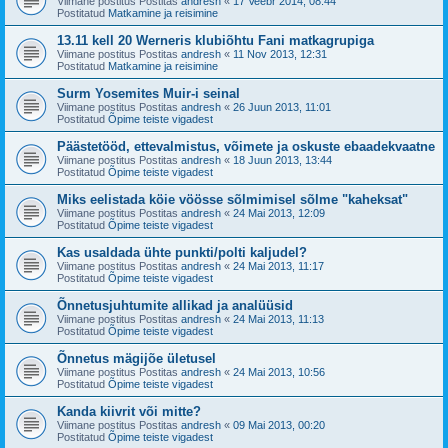
Viimane postitus Postitas
andresh
«
17 Veebr 2014, 08:44
Postitatud
Matkamine ja reisimine
13.11 kell 20 Werneris klubiõhtu Fani matkagrupiga
Viimane postitus Postitas
andresh
«
11 Nov 2013, 12:31
Postitatud
Matkamine ja reisimine
Surm Yosemites Muir-i seinal
Viimane postitus Postitas
andresh
«
26 Juun 2013, 11:01
Postitatud
Õpime teiste vigadest
Päästetööd, ettevalmistus, võimete ja oskuste ebaadekvaatne
Viimane postitus Postitas
andresh
«
18 Juun 2013, 13:44
Postitatud
Õpime teiste vigadest
Miks eelistada köie vöösse sõlmimisel sõlme "kaheksat"
Viimane postitus Postitas
andresh
«
24 Mai 2013, 12:09
Postitatud
Õpime teiste vigadest
Kas usaldada ühte punkti/polti kaljudel?
Viimane postitus Postitas
andresh
«
24 Mai 2013, 11:17
Postitatud
Õpime teiste vigadest
Õnnetusjuhtumite allikad ja analüüsid
Viimane postitus Postitas
andresh
«
24 Mai 2013, 11:13
Postitatud
Õpime teiste vigadest
Õnnetus mägijõe ületusel
Viimane postitus Postitas
andresh
«
24 Mai 2013, 10:56
Postitatud
Õpime teiste vigadest
Kanda kiivrit või mitte?
Viimane postitus Postitas
andresh
«
09 Mai 2013, 00:20
Postitatud
Õpime teiste vigadest