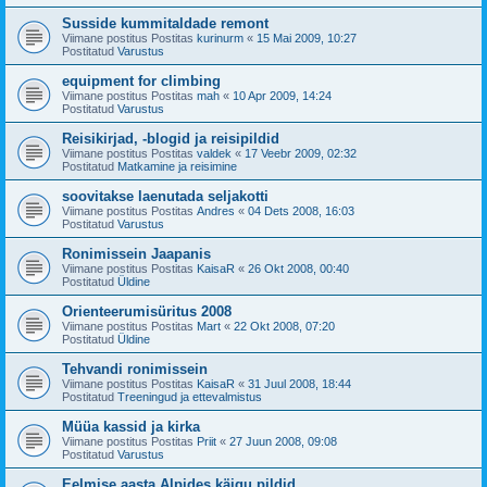
Susside kummitaldade remont
Viimane postitus Postitas
kurinurm
«
15 Mai 2009, 10:27
Postitatud
Varustus
equipment for climbing
Viimane postitus Postitas
mah
«
10 Apr 2009, 14:24
Postitatud
Varustus
Reisikirjad, -blogid ja reisipildid
Viimane postitus Postitas
valdek
«
17 Veebr 2009, 02:32
Postitatud
Matkamine ja reisimine
soovitakse laenutada seljakotti
Viimane postitus Postitas
Andres
«
04 Dets 2008, 16:03
Postitatud
Varustus
Ronimissein Jaapanis
Viimane postitus Postitas
KaisaR
«
26 Okt 2008, 00:40
Postitatud
Üldine
Orienteerumisüritus 2008
Viimane postitus Postitas
Mart
«
22 Okt 2008, 07:20
Postitatud
Üldine
Tehvandi ronimissein
Viimane postitus Postitas
KaisaR
«
31 Juul 2008, 18:44
Postitatud
Treeningud ja ettevalmistus
Müüa kassid ja kirka
Viimane postitus Postitas
Priit
«
27 Juun 2008, 09:08
Postitatud
Varustus
Eelmise aasta Alpides käigu pildid