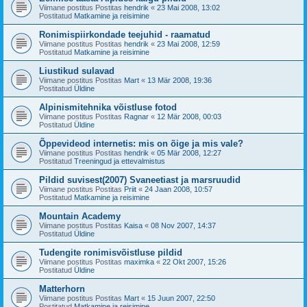
Viimane postitus Postitas
hendrik
«
23 Mai 2008, 13:02
Postitatud
Matkamine ja reisimine
Ronimispiirkondade teejuhid - raamatud
Viimane postitus Postitas
hendrik
«
23 Mai 2008, 12:59
Postitatud
Matkamine ja reisimine
Liustikud sulavad
Viimane postitus Postitas
Mart
«
13 Mär 2008, 19:36
Postitatud
Üldine
Alpinismitehnika võistluse fotod
Viimane postitus Postitas
Ragnar
«
12 Mär 2008, 00:03
Postitatud
Üldine
Õppevideod internetis: mis on õige ja mis vale?
Viimane postitus Postitas
hendrik
«
05 Mär 2008, 12:27
Postitatud
Treeningud ja ettevalmistus
Pildid suvisest(2007) Svaneetiast ja marsruudid
Viimane postitus Postitas
Priit
«
24 Jaan 2008, 10:57
Postitatud
Matkamine ja reisimine
Mountain Academy
Viimane postitus Postitas
Kaisa
«
08 Nov 2007, 14:37
Postitatud
Üldine
Tudengite ronimisvõistluse pildid
Viimane postitus Postitas
maximka
«
22 Okt 2007, 15:26
Postitatud
Üldine
Matterhorn
Viimane postitus Postitas
Mart
«
15 Juun 2007, 22:50
Postitatud
Matkamine ja reisimine