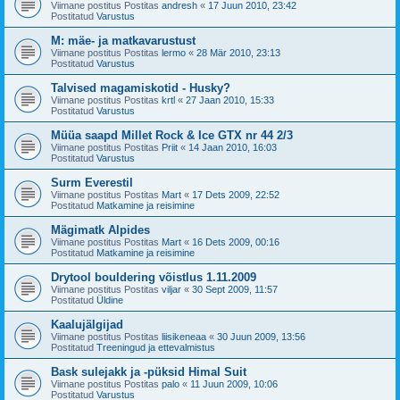
Viimane postitus Postitas
andresh
«
17 Juun 2010, 23:42
Postitatud
Varustus
M: mäe- ja matkavarustust
Viimane postitus Postitas
lermo
«
28 Mär 2010, 23:13
Postitatud
Varustus
Talvised magamiskotid - Husky?
Viimane postitus Postitas
krtl
«
27 Jaan 2010, 15:33
Postitatud
Varustus
Müüa saapd Millet Rock & Ice GTX nr 44 2/3
Viimane postitus Postitas
Priit
«
14 Jaan 2010, 16:03
Postitatud
Varustus
Surm Everestil
Viimane postitus Postitas
Mart
«
17 Dets 2009, 22:52
Postitatud
Matkamine ja reisimine
Mägimatk Alpides
Viimane postitus Postitas
Mart
«
16 Dets 2009, 00:16
Postitatud
Matkamine ja reisimine
Drytool bouldering võistlus 1.11.2009
Viimane postitus Postitas
viljar
«
30 Sept 2009, 11:57
Postitatud
Üldine
Kaalujälgijad
Viimane postitus Postitas
liisikeneaa
«
30 Juun 2009, 13:56
Postitatud
Treeningud ja ettevalmistus
Bask sulejakk ja -püksid Himal Suit
Viimane postitus Postitas
palo
«
11 Juun 2009, 10:06
Postitatud
Varustus