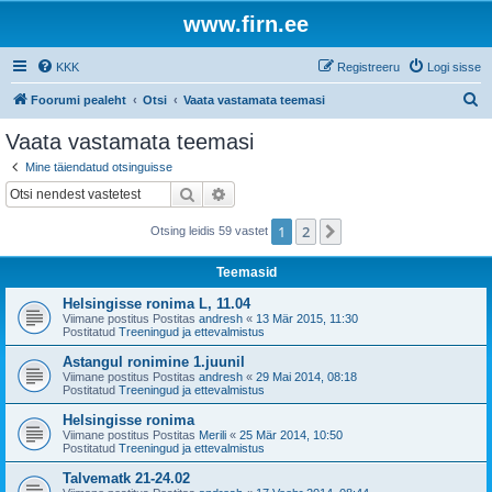
www.firn.ee
KKK
Registreeru
Logi sisse
O
Foorumi pealeht
Otsi
Vaata vastamata teemasi
t
Vaata vastamata teemasi
s
Mine täiendatud otsinguisse
i
Otsi
Täiendatud otsing
1
2
Järgmine
Otsing leidis 59 vastet
Teemasid
Helsingisse ronima L, 11.04
Viimane postitus Postitas
andresh
«
13 Mär 2015, 11:30
Postitatud
Treeningud ja ettevalmistus
Astangul ronimine 1.juunil
Viimane postitus Postitas
andresh
«
29 Mai 2014, 08:18
Postitatud
Treeningud ja ettevalmistus
Helsingisse ronima
Viimane postitus Postitas
Merili
«
25 Mär 2014, 10:50
Postitatud
Treeningud ja ettevalmistus
Talvematk 21-24.02