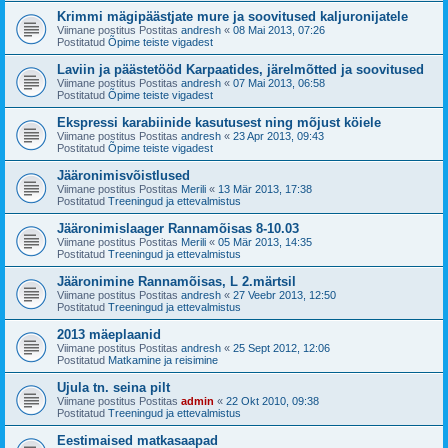
Krimmi mägipäästjate mure ja soovitused kaljuronijatele
Viimane postitus Postitas
andresh
«
08 Mai 2013, 07:26
Postitatud
Õpime teiste vigadest
Laviin ja päästetööd Karpaatides, järelmõtted ja soovitused
Viimane postitus Postitas
andresh
«
07 Mai 2013, 06:58
Postitatud
Õpime teiste vigadest
Ekspressi karabiinide kasutusest ning mõjust köiele
Viimane postitus Postitas
andresh
«
23 Apr 2013, 09:43
Postitatud
Õpime teiste vigadest
Jääronimisvõistlused
Viimane postitus Postitas
Merili
«
13 Mär 2013, 17:38
Postitatud
Treeningud ja ettevalmistus
Jääronimislaager Rannamõisas 8-10.03
Viimane postitus Postitas
Merili
«
05 Mär 2013, 14:35
Postitatud
Treeningud ja ettevalmistus
Jääronimine Rannamõisas, L 2.märtsil
Viimane postitus Postitas
andresh
«
27 Veebr 2013, 12:50
Postitatud
Treeningud ja ettevalmistus
2013 mäeplaanid
Viimane postitus Postitas
andresh
«
25 Sept 2012, 12:06
Postitatud
Matkamine ja reisimine
Ujula tn. seina pilt
Viimane postitus Postitas
admin
«
22 Okt 2010, 09:38
Postitatud
Treeningud ja ettevalmistus
Eestimaised matkasaapad