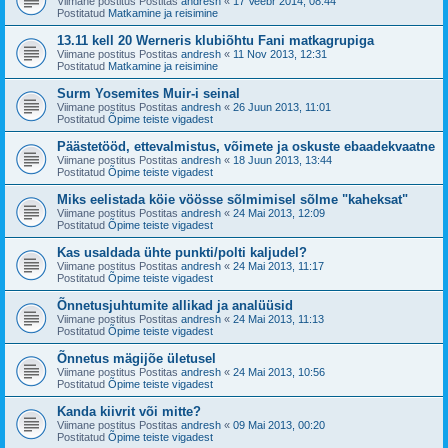
Viimane postitus Postitas
andresh
«
17 Veebr 2014, 08:44
Postitatud
Matkamine ja reisimine
13.11 kell 20 Werneris klubiõhtu Fani matkagrupiga
Viimane postitus Postitas
andresh
«
11 Nov 2013, 12:31
Postitatud
Matkamine ja reisimine
Surm Yosemites Muir-i seinal
Viimane postitus Postitas
andresh
«
26 Juun 2013, 11:01
Postitatud
Õpime teiste vigadest
Päästetööd, ettevalmistus, võimete ja oskuste ebaadekvaatne
Viimane postitus Postitas
andresh
«
18 Juun 2013, 13:44
Postitatud
Õpime teiste vigadest
Miks eelistada köie vöösse sõlmimisel sõlme "kaheksat"
Viimane postitus Postitas
andresh
«
24 Mai 2013, 12:09
Postitatud
Õpime teiste vigadest
Kas usaldada ühte punkti/polti kaljudel?
Viimane postitus Postitas
andresh
«
24 Mai 2013, 11:17
Postitatud
Õpime teiste vigadest
Õnnetusjuhtumite allikad ja analüüsid
Viimane postitus Postitas
andresh
«
24 Mai 2013, 11:13
Postitatud
Õpime teiste vigadest
Õnnetus mägijõe ületusel
Viimane postitus Postitas
andresh
«
24 Mai 2013, 10:56
Postitatud
Õpime teiste vigadest
Kanda kiivrit või mitte?
Viimane postitus Postitas
andresh
«
09 Mai 2013, 00:20
Postitatud
Õpime teiste vigadest