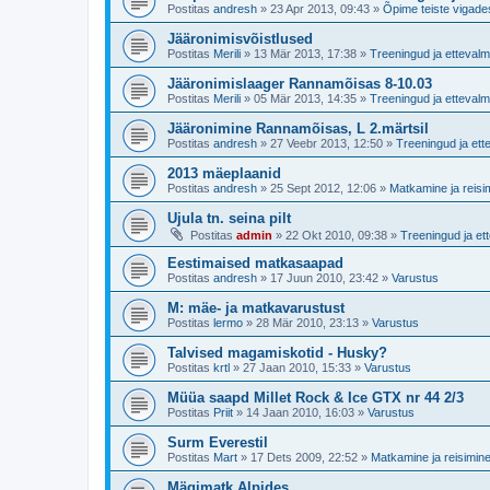
Postitas
andresh
»
23 Apr 2013, 09:43
»
Õpime teiste vigade
Jääronimisvõistlused
Postitas
Merili
»
13 Mär 2013, 17:38
»
Treeningud ja ettevalm
Jääronimislaager Rannamõisas 8-10.03
Postitas
Merili
»
05 Mär 2013, 14:35
»
Treeningud ja ettevalm
Jääronimine Rannamõisas, L 2.märtsil
Postitas
andresh
»
27 Veebr 2013, 12:50
»
Treeningud ja ett
2013 mäeplaanid
Postitas
andresh
»
25 Sept 2012, 12:06
»
Matkamine ja reisi
Ujula tn. seina pilt
Postitas
admin
»
22 Okt 2010, 09:38
»
Treeningud ja et
Eestimaised matkasaapad
Postitas
andresh
»
17 Juun 2010, 23:42
»
Varustus
M: mäe- ja matkavarustust
Postitas
lermo
»
28 Mär 2010, 23:13
»
Varustus
Talvised magamiskotid - Husky?
Postitas
krtl
»
27 Jaan 2010, 15:33
»
Varustus
Müüa saapd Millet Rock & Ice GTX nr 44 2/3
Postitas
Priit
»
14 Jaan 2010, 16:03
»
Varustus
Surm Everestil
Postitas
Mart
»
17 Dets 2009, 22:52
»
Matkamine ja reisimin
Mägimatk Alpides