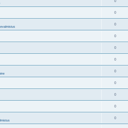
0
e
0
0
tevalmistus
0
0
0
0
mine
0
0
0
0
lmistus