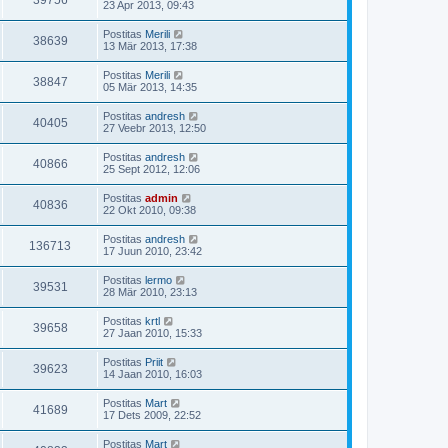
39756
23 Apr 2013, 09:43
Postitas
Merili
38639
13 Mär 2013, 17:38
Postitas
Merili
38847
05 Mär 2013, 14:35
Postitas
andresh
40405
27 Veebr 2013, 12:50
Postitas
andresh
40866
25 Sept 2012, 12:06
Postitas
admin
40836
22 Okt 2010, 09:38
Postitas
andresh
136713
17 Juun 2010, 23:42
Postitas
lermo
39531
28 Mär 2010, 23:13
Postitas
krtl
39658
27 Jaan 2010, 15:33
Postitas
Priit
39623
14 Jaan 2010, 16:03
Postitas
Mart
41689
17 Dets 2009, 22:52
Postitas
Mart