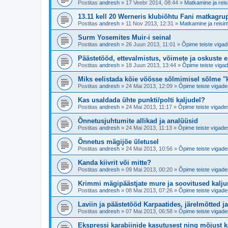
Postitas
andresh
»
17 Veebr 2014, 08:44
»
Matkamine ja reis
13.11 kell 20 Werneris klubiõhtu Fani matkagru
Postitas
andresh
»
11 Nov 2013, 12:31
»
Matkamine ja reisim
Surm Yosemites Muir-i seinal
Postitas
andresh
»
26 Juun 2013, 11:01
»
Õpime teiste vigad
Päästetööd, ettevalmistus, võimete ja oskuste 
Postitas
andresh
»
18 Juun 2013, 13:44
»
Õpime teiste vigad
Miks eelistada köie vöösse sõlmimisel sõlme "
Postitas
andresh
»
24 Mai 2013, 12:09
»
Õpime teiste vigade
Kas usaldada ühte punkti/polti kaljudel?
Postitas
andresh
»
24 Mai 2013, 11:17
»
Õpime teiste vigade
Õnnetusjuhtumite allikad ja analüüsid
Postitas
andresh
»
24 Mai 2013, 11:13
»
Õpime teiste vigade
Õnnetus mägijõe ületusel
Postitas
andresh
»
24 Mai 2013, 10:56
»
Õpime teiste vigade
Kanda kiivrit või mitte?
Postitas
andresh
»
09 Mai 2013, 00:20
»
Õpime teiste vigade
Krimmi mägipäästjate mure ja soovitused kaljur
Postitas
andresh
»
08 Mai 2013, 07:26
»
Õpime teiste vigade
Laviin ja päästetööd Karpaatides, järelmõtted j
Postitas
andresh
»
07 Mai 2013, 06:58
»
Õpime teiste vigade
Ekspressi karabiinide kasutusest ning mõjust k