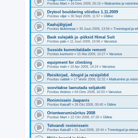
Postitas
Mart
»
16 Dets 2009, 00:16
»
Matkamine ja reisimin
Drytool bouldering võistlus 1.11.2009
Postitas
viljar
»
30 Sept 2009, 11:57
»
Üldine
Kaalujälgijad
Postitas
liisikeneaa
»
30 Juun 2009, 13:56
»
Treeningud ja et
Bask sulejakk ja -püksid Himal Suit
Postitas
palo
»
11 Juun 2009, 10:06
»
Varustus
Susside kummitaldade remont
Postitas
kurinurm
»
15 Mai 2009, 10:27
»
Varustus
equipment for climbing
Postitas
mah
»
10 Apr 2009, 14:24
»
Varustus
Reisikirjad, -blogid ja reisipildid
Postitas
valdek
»
17 Veebr 2009, 02:32
»
Matkamine ja reisi
soovitakse laenutada seljakotti
Postitas
Andres
»
04 Dets 2008, 16:03
»
Varustus
Ronimissein Jaapanis
Postitas
KaisaR
»
26 Okt 2008, 00:40
»
Üldine
Orienteerumisüritus 2008
Postitas
Mart
»
22 Okt 2008, 07:20
»
Üldine
Tehvandi ronimissein
Postitas
KaisaR
»
31 Juul 2008, 18:44
»
Treeningud ja etteva