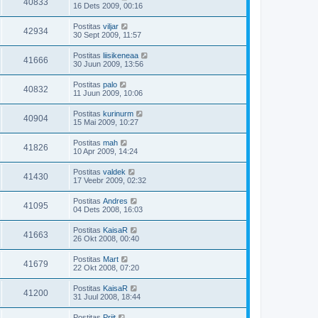
40833
16 Dets 2009, 00:16
Postitas
viljar
42934
30 Sept 2009, 11:57
Postitas
liisikeneaa
41666
30 Juun 2009, 13:56
Postitas
palo
40832
11 Juun 2009, 10:06
Postitas
kurinurm
40904
15 Mai 2009, 10:27
Postitas
mah
41826
10 Apr 2009, 14:24
Postitas
valdek
41430
17 Veebr 2009, 02:32
Postitas
Andres
41095
04 Dets 2008, 16:03
Postitas
KaisaR
41663
26 Okt 2008, 00:40
Postitas
Mart
41679
22 Okt 2008, 07:20
Postitas
KaisaR
41200
31 Juul 2008, 18:44
Postitas
Priit