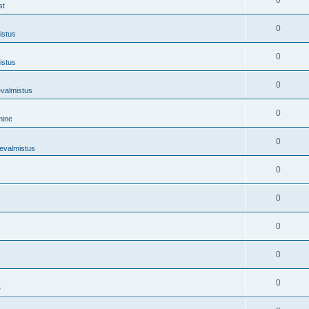
0
st
0
istus
0
istus
0
evalmistus
0
mine
0
tevalmistus
0
0
0
0
0
e