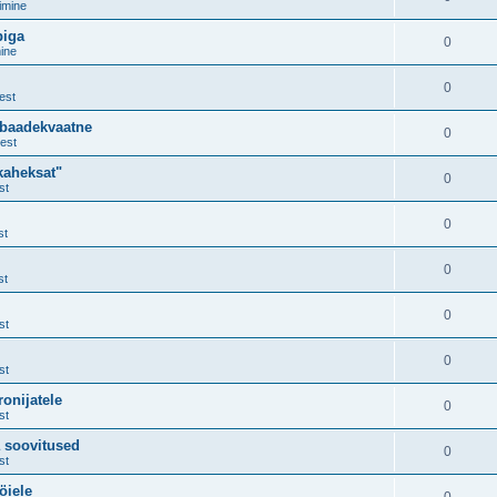
imine
piga
0
ine
0
est
ebaadekvaatne
0
est
kaheksat"
0
st
0
st
0
st
0
st
0
st
onijatele
0
st
a soovitused
0
st
öiele