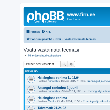
www.firn.ee
Firni foorum
Kiirlingid
KKK
Foorumi pealeht
Otsi
Vaata vastamata teemasi
Vaata vastamata teemasi
Mine täiendatud otsinguisse
Otsi
Täiendatud otsing
TEEMASID
Helsingisse ronima L, 11.04
Postitas
andresh
»
13 Mär 2015, 11:30
»
Treeningud ja ettev
Astangul ronimine 1.juunil
Postitas
andresh
»
29 Mai 2014, 08:18
»
Treeningud ja ettev
Helsingisse ronima
Postitas
Merili
»
25 Mär 2014, 10:50
»
Treeningud ja ettevalm
Talvematk 21-24.02