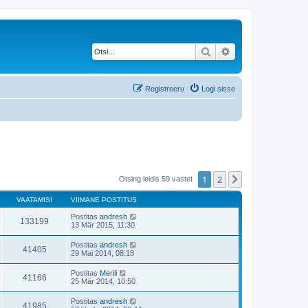
Otsi
Täiendatud otsing
Registreeru
Logi sisse
1
2
Järgmine
Otsing leidis 59 vastet
VAATAMISI
VIIMANE POSTITUS
Postitas
andresh
133199
13 Mär 2015, 11:30
Postitas
andresh
41405
29 Mai 2014, 08:18
Postitas
Merili
41166
25 Mär 2014, 10:50
Postitas
andresh
41985