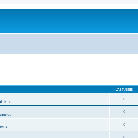
VASTUSEID
0
almistus
0
almistus
0
istus
0