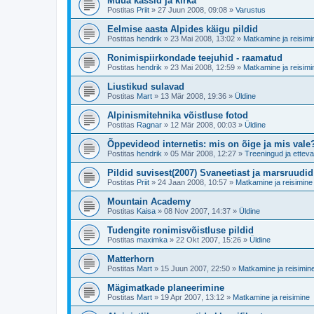
Müüa kassid ja kirka
Postitas
Priit
»
27 Juun 2008, 09:08
»
Varustus
Eelmise aasta Alpides käigu pildid
Postitas
hendrik
»
23 Mai 2008, 13:02
»
Matkamine ja reisimi
Ronimispiirkondade teejuhid - raamatud
Postitas
hendrik
»
23 Mai 2008, 12:59
»
Matkamine ja reisimi
Liustikud sulavad
Postitas
Mart
»
13 Mär 2008, 19:36
»
Üldine
Alpinismitehnika võistluse fotod
Postitas
Ragnar
»
12 Mär 2008, 00:03
»
Üldine
Õppevideod internetis: mis on õige ja mis vale
Postitas
hendrik
»
05 Mär 2008, 12:27
»
Treeningud ja etteva
Pildid suvisest(2007) Svaneetiast ja marsruudid
Postitas
Priit
»
24 Jaan 2008, 10:57
»
Matkamine ja reisimine
Mountain Academy
Postitas
Kaisa
»
08 Nov 2007, 14:37
»
Üldine
Tudengite ronimisvõistluse pildid
Postitas
maximka
»
22 Okt 2007, 15:26
»
Üldine
Matterhorn
Postitas
Mart
»
15 Juun 2007, 22:50
»
Matkamine ja reisimin
Mägimatkade planeerimine
Postitas
Mart
»
19 Apr 2007, 13:12
»
Matkamine ja reisimine