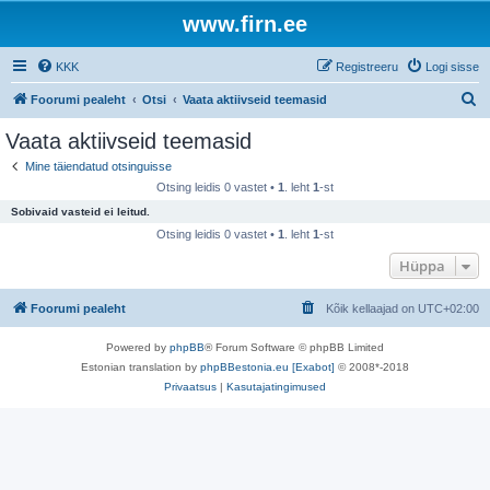
www.firn.ee
KKK
Registreeru
Logi sisse
O
Foorumi pealeht
Otsi
Vaata aktiivseid teemasid
t
Vaata aktiivseid teemasid
s
Mine täiendatud otsinguisse
i
Otsing leidis 0 vastet •
1
. leht
1
-st
Sobivaid vasteid ei leitud.
Otsing leidis 0 vastet •
1
. leht
1
-st
Hüppa
Foorumi pealeht
Kõik kellaajad on
UTC+02:00
Powered by
phpBB
® Forum Software © phpBB Limited
Estonian translation by
phpBBestonia.eu [Exabot]
© 2008*-2018
Privaatsus
|
Kasutajatingimused