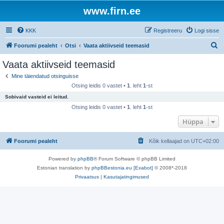
www.firn.ee
KKK
Registreeru
Logi sisse
O
Foorumi pealeht
Otsi
Vaata aktiivseid teemasid
t
Vaata aktiivseid teemasid
s
Mine täiendatud otsinguisse
i
Otsing leidis 0 vastet •
1
. leht
1
-st
Sobivaid vasteid ei leitud.
Otsing leidis 0 vastet •
1
. leht
1
-st
Hüppa
Foorumi pealeht
Kõik kellaajad on
UTC+02:00
Powered by
phpBB
® Forum Software © phpBB Limited
Estonian translation by
phpBBestonia.eu [Exabot]
© 2008*-2018
Privaatsus
|
Kasutajatingimused