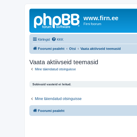
www.firn.ee
Firni foorum
Kiirlingid
KKK
Foorumi pealeht
Otsi
Vaata aktiivseid teemasid
Vaata aktiivseid teemasid
Mine täiendatud otsinguisse
Sobivaid vasteid ei leitud.
Mine täiendatud otsinguisse
Foorumi pealeht