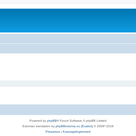
Powered by
phpBB
® Forum Software © phpBB Limited
Estonian translation by
phpBBestonia.eu [Exabot]
© 2008*-2018
Privaatsus
|
Kasutajatingimused