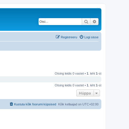
Otsi
Täiendatud otsing
Registreeru
Logi sisse
Otsing leidis 0 vastet •
1
. leht
1
-st
Otsing leidis 0 vastet •
1
. leht
1
-st
Hüppa
Kustuta kõik foorumi küpsised
Kõik kellaajad on
UTC+02:00