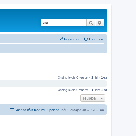
Otsi
Täiendatud otsing
Registreeru
Logi sisse
Otsing leidis 0 vastet •
1
. leht
1
-st
Otsing leidis 0 vastet •
1
. leht
1
-st
Hüppa
Kustuta kõik foorumi küpsised
Kõik kellaajad on
UTC+02:00