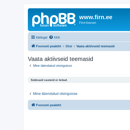
www.firn.ee
Firni foorum
Kiirlingid
KKK
Foorumi pealeht
Otsi
Vaata aktiivseid teemasid
Vaata aktiivseid teemasid
Mine täiendatud otsinguisse
Sobivaid vasteid ei leitud.
Mine täiendatud otsinguisse
Foorumi pealeht