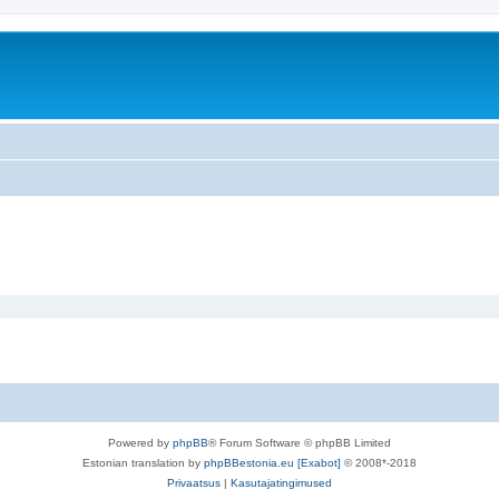
Powered by
phpBB
® Forum Software © phpBB Limited
Estonian translation by
phpBBestonia.eu [Exabot]
© 2008*-2018
Privaatsus
|
Kasutajatingimused