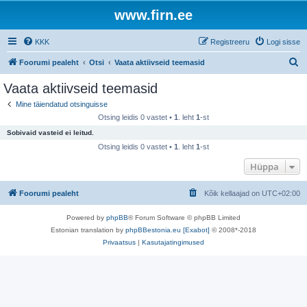
www.firn.ee
KKK
Registreeru
Logi sisse
O
Foorumi pealeht
Otsi
Vaata aktiivseid teemasid
t
Vaata aktiivseid teemasid
s
Mine täiendatud otsinguisse
i
Otsing leidis 0 vastet •
1
. leht
1
-st
Sobivaid vasteid ei leitud.
Otsing leidis 0 vastet •
1
. leht
1
-st
Hüppa
Foorumi pealeht
Kõik kellaajad on
UTC+02:00
Powered by
phpBB
® Forum Software © phpBB Limited
Estonian translation by
phpBBestonia.eu [Exabot]
© 2008*-2018
Privaatsus
|
Kasutajatingimused