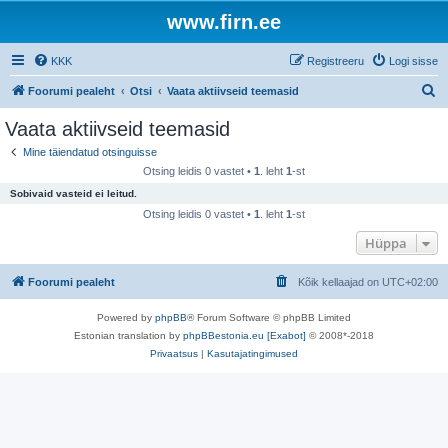
www.firn.ee
KKK
Registreeru
Logi sisse
O
Foorumi pealeht
Otsi
Vaata aktiivseid teemasid
t
Vaata aktiivseid teemasid
s
Mine täiendatud otsinguisse
i
Otsing leidis 0 vastet •
1
. leht
1
-st
Sobivaid vasteid ei leitud.
Otsing leidis 0 vastet •
1
. leht
1
-st
Hüppa
Foorumi pealeht
Kõik kellaajad on
UTC+02:00
Powered by
phpBB
® Forum Software © phpBB Limited
Estonian translation by
phpBBestonia.eu [Exabot]
© 2008*-2018
Privaatsus
|
Kasutajatingimused