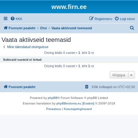
www.firn.ee
KKK
Registreeru
Logi sisse
O
Foorumi pealeht
Otsi
Vaata aktiivseid teemasid
t
Vaata aktiivseid teemasid
s
Mine täiendatud otsinguisse
i
Otsing leidis 0 vastet •
1
. leht
1
-st
Sobivaid vasteid ei leitud.
Otsing leidis 0 vastet •
1
. leht
1
-st
Hüppa
Foorumi pealeht
Kõik kellaajad on
UTC+02:00
Powered by
phpBB
® Forum Software © phpBB Limited
Estonian translation by
phpBBestonia.eu [Exabot]
© 2008*-2018
Privaatsus
|
Kasutajatingimused