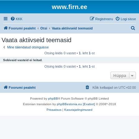
www.firn.ee
KKK
Registreeru
Logi sisse
O
Foorumi pealeht
Otsi
Vaata aktiivseid teemasid
t
Vaata aktiivseid teemasid
s
Mine täiendatud otsinguisse
i
Otsing leidis 0 vastet •
1
. leht
1
-st
Sobivaid vasteid ei leitud.
Otsing leidis 0 vastet •
1
. leht
1
-st
Hüppa
Foorumi pealeht
Kõik kellaajad on
UTC+02:00
Powered by
phpBB
® Forum Software © phpBB Limited
Estonian translation by
phpBBestonia.eu [Exabot]
© 2008*-2018
Privaatsus
|
Kasutajatingimused