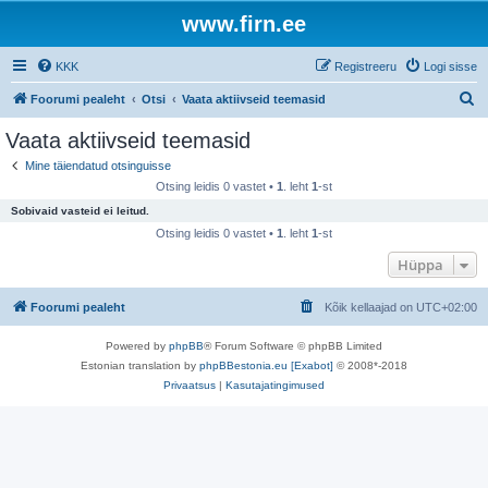
www.firn.ee
KKK
Registreeru
Logi sisse
O
Foorumi pealeht
Otsi
Vaata aktiivseid teemasid
t
Vaata aktiivseid teemasid
s
Mine täiendatud otsinguisse
i
Otsing leidis 0 vastet •
1
. leht
1
-st
Sobivaid vasteid ei leitud.
Otsing leidis 0 vastet •
1
. leht
1
-st
Hüppa
Foorumi pealeht
Kõik kellaajad on
UTC+02:00
Powered by
phpBB
® Forum Software © phpBB Limited
Estonian translation by
phpBBestonia.eu [Exabot]
© 2008*-2018
Privaatsus
|
Kasutajatingimused