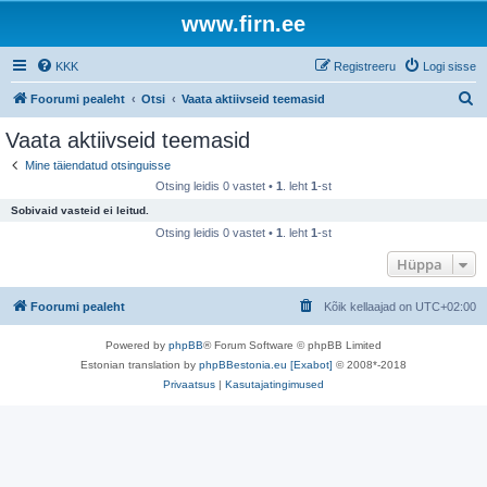
www.firn.ee
KKK
Registreeru
Logi sisse
O
Foorumi pealeht
Otsi
Vaata aktiivseid teemasid
t
Vaata aktiivseid teemasid
s
Mine täiendatud otsinguisse
i
Otsing leidis 0 vastet •
1
. leht
1
-st
Sobivaid vasteid ei leitud.
Otsing leidis 0 vastet •
1
. leht
1
-st
Hüppa
Foorumi pealeht
Kõik kellaajad on
UTC+02:00
Powered by
phpBB
® Forum Software © phpBB Limited
Estonian translation by
phpBBestonia.eu [Exabot]
© 2008*-2018
Privaatsus
|
Kasutajatingimused