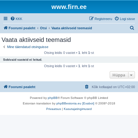
www.firn.ee
KKK
Registreeru
Logi sisse
O
Foorumi pealeht
Otsi
Vaata aktiivseid teemasid
t
Vaata aktiivseid teemasid
s
Mine täiendatud otsinguisse
i
Otsing leidis 0 vastet •
1
. leht
1
-st
Sobivaid vasteid ei leitud.
Otsing leidis 0 vastet •
1
. leht
1
-st
Hüppa
Foorumi pealeht
Kõik kellaajad on
UTC+02:00
Powered by
phpBB
® Forum Software © phpBB Limited
Estonian translation by
phpBBestonia.eu [Exabot]
© 2008*-2018
Privaatsus
|
Kasutajatingimused