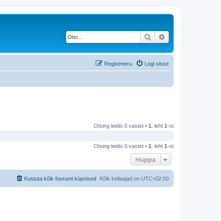
Otsi
Täiendatud otsing
Registreeru
Logi sisse
Otsing leidis 0 vastet •
1
. leht
1
-st
Otsing leidis 0 vastet •
1
. leht
1
-st
Hüppa
Kustuta kõik foorumi küpsised
Kõik kellaajad on
UTC+02:00