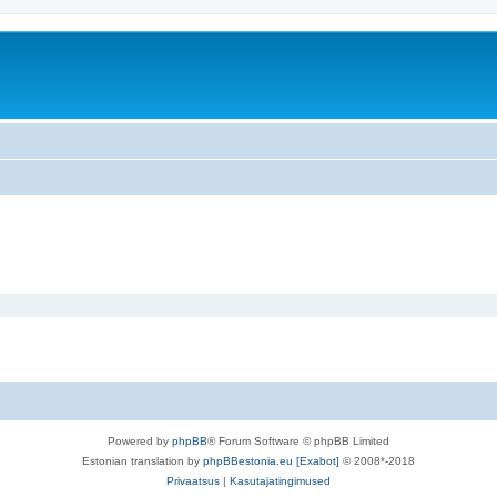
Powered by
phpBB
® Forum Software © phpBB Limited
Estonian translation by
phpBBestonia.eu [Exabot]
© 2008*-2018
Privaatsus
|
Kasutajatingimused