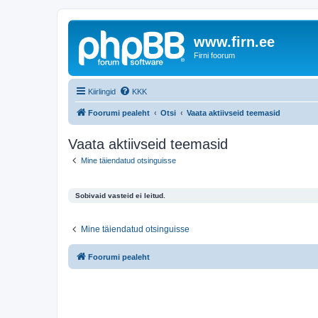
www.firn.ee
Firni foorum
Kiirlingid
KKK
Foorumi pealeht
Otsi
Vaata aktiivseid teemasid
Vaata aktiivseid teemasid
Mine täiendatud otsinguisse
Sobivaid vasteid ei leitud.
Mine täiendatud otsinguisse
Foorumi pealeht