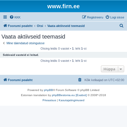
www.firn.ee
KKK
Registreeru
Logi sisse
O
Foorumi pealeht
Otsi
Vaata aktiivseid teemasid
t
Vaata aktiivseid teemasid
s
Mine täiendatud otsinguisse
i
Otsing leidis 0 vastet •
1
. leht
1
-st
Sobivaid vasteid ei leitud.
Otsing leidis 0 vastet •
1
. leht
1
-st
Hüppa
Foorumi pealeht
Kõik kellaajad on
UTC+02:00
Powered by
phpBB
® Forum Software © phpBB Limited
Estonian translation by
phpBBestonia.eu [Exabot]
© 2008*-2018
Privaatsus
|
Kasutajatingimused