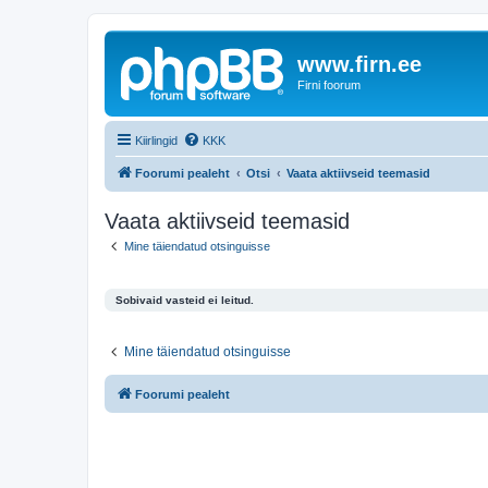
www.firn.ee
Firni foorum
Kiirlingid
KKK
Foorumi pealeht
Otsi
Vaata aktiivseid teemasid
Vaata aktiivseid teemasid
Mine täiendatud otsinguisse
Sobivaid vasteid ei leitud.
Mine täiendatud otsinguisse
Foorumi pealeht