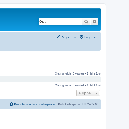
Otsi
Täiendatud otsing
Registreeru
Logi sisse
Otsing leidis 0 vastet •
1
. leht
1
-st
Otsing leidis 0 vastet •
1
. leht
1
-st
Hüppa
Kustuta kõik foorumi küpsised
Kõik kellaajad on
UTC+02:00