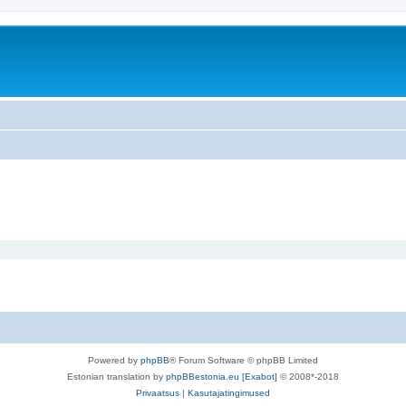
Powered by
phpBB
® Forum Software © phpBB Limited
Estonian translation by
phpBBestonia.eu [Exabot]
© 2008*-2018
Privaatsus
|
Kasutajatingimused