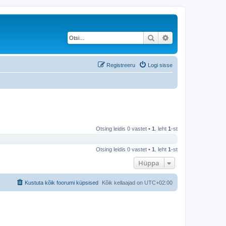
Otsi
Täiendatud otsing
Registreeru
Logi sisse
Otsing leidis 0 vastet •
1
. leht
1
-st
Otsing leidis 0 vastet •
1
. leht
1
-st
Hüppa
Kustuta kõik foorumi küpsised
Kõik kellaajad on
UTC+02:00