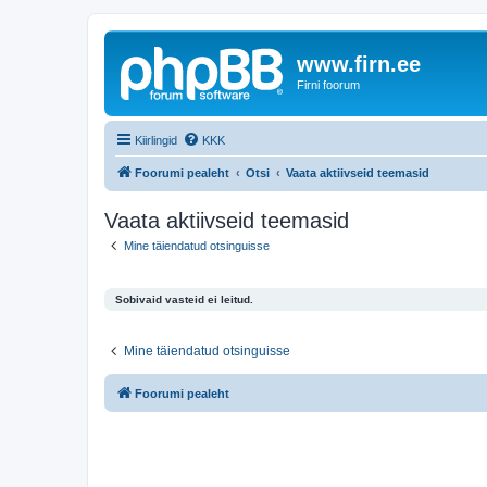
www.firn.ee
Firni foorum
Kiirlingid
KKK
Foorumi pealeht
Otsi
Vaata aktiivseid teemasid
Vaata aktiivseid teemasid
Mine täiendatud otsinguisse
Sobivaid vasteid ei leitud.
Mine täiendatud otsinguisse
Foorumi pealeht