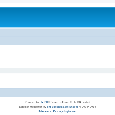
Powered by
phpBB
® Forum Software © phpBB Limited
Estonian translation by
phpBBestonia.eu [Exabot]
© 2008*-2018
Privaatsus
|
Kasutajatingimused