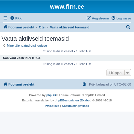
www.firn.ee
KKK
Registreeru
Logi sisse
O
Foorumi pealeht
Otsi
Vaata aktiivseid teemasid
t
Vaata aktiivseid teemasid
s
Mine täiendatud otsinguisse
i
Otsing leidis 0 vastet •
1
. leht
1
-st
Sobivaid vasteid ei leitud.
Otsing leidis 0 vastet •
1
. leht
1
-st
Hüppa
Foorumi pealeht
Kõik kellaajad on
UTC+02:00
Powered by
phpBB
® Forum Software © phpBB Limited
Estonian translation by
phpBBestonia.eu [Exabot]
© 2008*-2018
Privaatsus
|
Kasutajatingimused