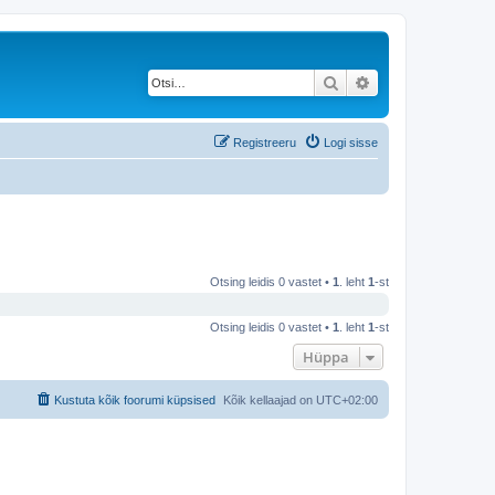
Otsi
Täiendatud otsing
Registreeru
Logi sisse
Otsing leidis 0 vastet •
1
. leht
1
-st
Otsing leidis 0 vastet •
1
. leht
1
-st
Hüppa
Kustuta kõik foorumi küpsised
Kõik kellaajad on
UTC+02:00