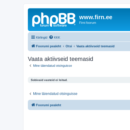
www.firn.ee
Firni foorum
Kiirlingid
KKK
Foorumi pealeht
Otsi
Vaata aktiivseid teemasid
Vaata aktiivseid teemasid
Mine täiendatud otsinguisse
Sobivaid vasteid ei leitud.
Mine täiendatud otsinguisse
Foorumi pealeht