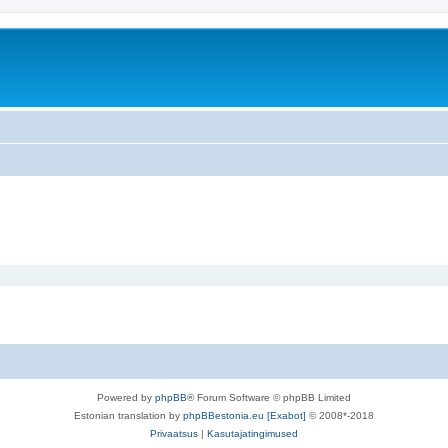
Powered by
phpBB
® Forum Software © phpBB Limited
Estonian translation by
phpBBestonia.eu [Exabot]
© 2008*-2018
Privaatsus
|
Kasutajatingimused